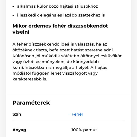
alkalmas különböző hajtási stílusokhoz
illeszkedik elegáns és lazább szettekhez is
Mikor érdemes fehér díszzsebkendőt
viselni
A fehér díszzsebkendő ideális választás, ha az
öltözéknek tiszta, befejezett hatást szeretne adni.
Különösen jól működik sötétebb öltönnyel esküvőkön
vagy üzleti eseményeken, de könnyedebb
kombinációkban is megállja a helyét. A hajtás
módjától függően lehet visszafogott vagy
karakteresebb is.
Paraméterek
Szín
Fehér
Anyag
100% pamut