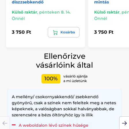
díszzsebkendő
mintás
Külső raktár
,
pénteken 8. 14.
Külső raktár
,
pén
Önnél
Önnél
3 750 Ft
3 750 Ft
Kosárba
Ellenőrizve
vásárlóink által
vásárló ajánlja
100%
a mi üzletünk
A mellény/ csokornyakkendő/ zsebkendő
gyönyörű, csak a színek nem feleltek meg a netes
képeknek, a valóságban sokkal halványabbak, de
szerencsére a bézs öltönyhöz így is illik
A weboldalon lévő színek hűsége