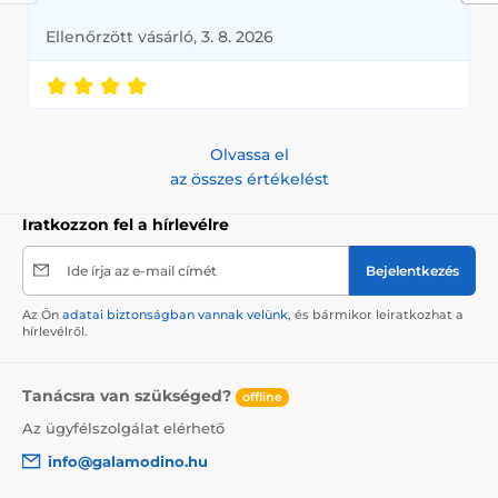
Ellenőrzött vásárló, 3. 8. 2026
Olvassa el
az összes értékelést
Iratkozzon fel a hírlevélre
Ide írja az e-mail címét
Bejelentkezés
Az Ön
adatai biztonságban vannak velünk
, és bármikor leiratkozhat a
hírlevélről.
Tanácsra van szükséged?
offline
Az ügyfélszolgálat elérhető
info@galamodino.hu