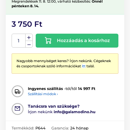
Megrendelések 11. 8. 12:00, várható kézbesítés:
Önnél
pénteken 8. 14.
3 750 Ft
Hozzáadás a kosárhoz
Nagyobb mennyiséget keres? Írjon nekünk. Cégeknek
és csoportoknak szóló információkat
itt
talál.
Ingyenes szállítás
-tól/től
14 997 Ft
Szállítási módok ›
Tanácsra van szüksége?
Írjon nekünk
info@galamodino.hu
Termékkód:
P644
Garancia:
24 hónap