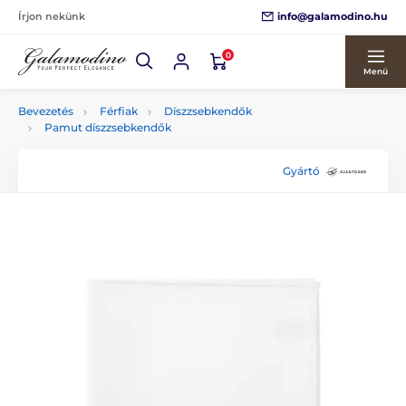
info@galamodino.hu
Írjon nekünk
0
Menü
Bevezetés
Férfiak
Díszzsebkendők
Pamut díszzsebkendők
Gyártó