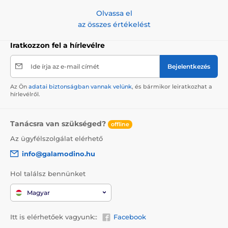
Olvassa el
az összes értékelést
Iratkozzon fel a hírlevélre
Ide írja az e-mail címét
Bejelentkezés
Az Ön
adatai biztonságban vannak velünk
, és bármikor leiratkozhat a
hírlevélről.
Tanácsra van szükséged?
offline
Az ügyfélszolgálat elérhető
info@galamodino.hu
Hol találsz bennünket
Magyar
Itt is elérhetőek vagyunk::
Facebook