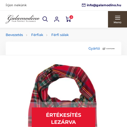
info@galamodino.hu
Írjon nekünk
0
Menü
Bevezetés
Férfiak
Férfi sálak
Gyártó
ÉRTÉKESÍTÉS
LEZÁRVA