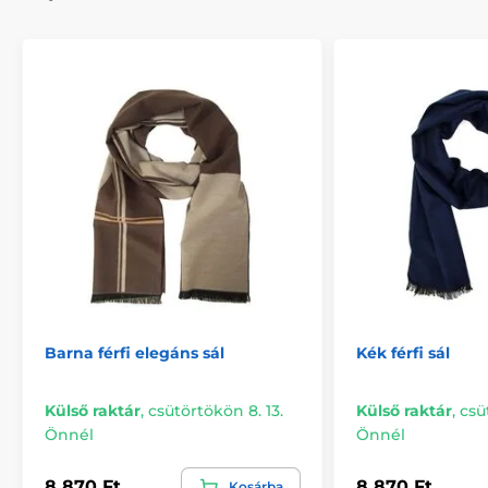
Barna férfi elegáns sál
Kék férfi sál
Külső raktár
,
csütörtökön 8. 13.
Külső raktár
,
csü
Önnél
Önnél
8 870 Ft
8 870 Ft
Kosárba