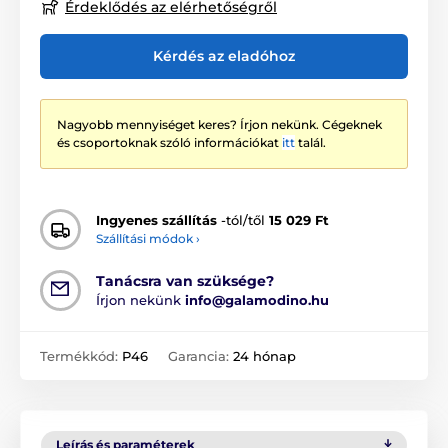
Érdeklődés az elérhetőségről
Kérdés az eladóhoz
Nagyobb mennyiséget keres? Írjon nekünk. Cégeknek
és csoportoknak szóló információkat
itt
talál.
Ingyenes szállítás
-tól/től
15 029 Ft
Szállítási módok ›
Tanácsra van szüksége?
Írjon nekünk
info@galamodino.hu
Termékkód:
P46
Garancia:
24 hónap
Leírás és paraméterek