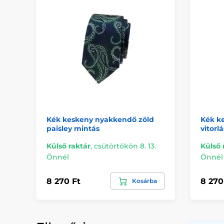
Kék keskeny nyakkendő zöld
Kék k
paisley mintás
vitorlá
Külső raktár
,
csütörtökön 8. 13.
Külső 
Önnél
Önnél
8 270 Ft
8 270
Kosárba