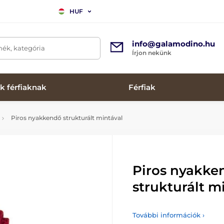
HUF
info@galamodino.hu
mék, kategória
Írjon nekünk
k férfiaknak
Férfiak
Piros nyakkendő strukturált mintával
Piros nyakke
strukturált m
További információk ›