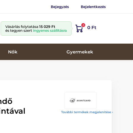
Bejegyzés
Bejelentkezés
0
Vásárlás folytatása
15 029 Ft
0 Ft
és tegyen szert
ingyenes szállításra
Nők
Gyermekek
ndő
intával
További termékek megjelenítése ›