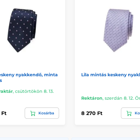
eskeny nyakkendő, minta
Lila mintás keskeny nya
s
raktár
,
csütörtökön 8. 13.
Rektáron
,
szerdán 8. 12. 
 Ft
8 270 Ft
Kosárba
Ko