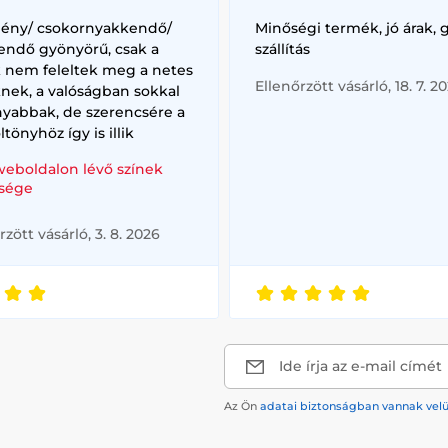
lény/ csokornyakkendő/
Minőségi termék, jó árak, 
endő gyönyörű, csak a
szállítás
k nem feleltek meg a netes
Ellenőrzött vásárló, 18. 7. 2
nek, a valóságban sokkal
nyabbak, de szerencsére a
ltönyhöz így is illik
weboldalon lévő színek
sége
rzött vásárló, 3. 8. 2026
Ide írja az e-mail címét
Az Ön
adatai biztonságban vannak vel