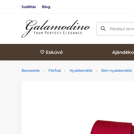
Szállítás
Blog
Például ter
🤍 Esküvő
Ajándéko
Bevezetés
Férfiak
Nyakkendők
Slim nyakkendők