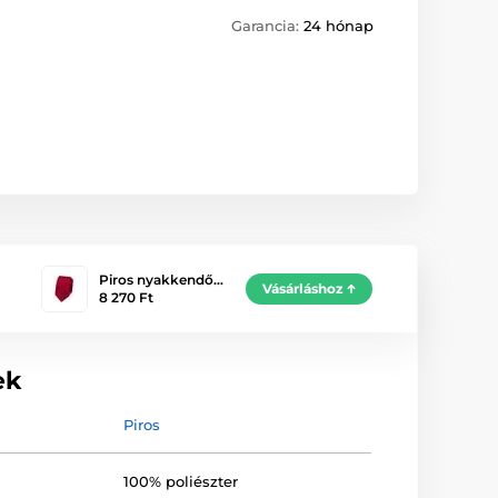
Garancia:
24 hónap
Piros nyakkendő…
Vásárláshoz
8 270 Ft
ek
Piros
100% poliészter