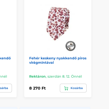
kkendő
Fehér keskeny nyakkendő piros
Ké
virágmintával
ny
Kü
Önnél
Rektáron
,
szerdán 8. 12. Önnél
Ön
8 270 Ft
7 
sárba
Kosárba