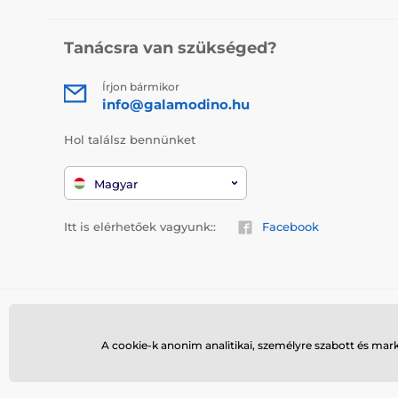
Tanácsra van szükséged?
Írjon bármikor
info@galamodino.hu
Hol találsz bennünket
Magyar
Itt is elérhetőek vagyunk::
Facebook
A cookie-k anonim analitikai, személyre szabott és mar