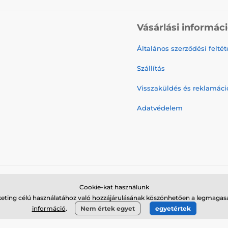
Vásárlási informác
Általános szerződési feltét
Szállítás
Visszaküldés és reklamáci
Adatvédelem
Cookie-kat használunk
© 2026 www.galamodino.hu ⦁ Webshop szolgáltatónk a
SIMPLIA.cz
keting célú használatához való hozzájárulásának köszönhetően a legmagasa
információ
.
Nem értek egyet
egyetértek