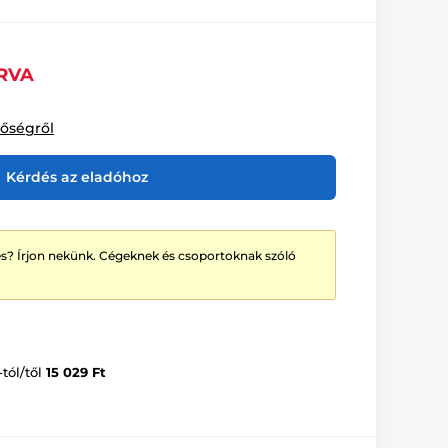
RVA
tőségről
Kérdés az eladóhoz
? Írjon nekünk. Cégeknek és csoportoknak szóló
-tól/től
15 029 Ft