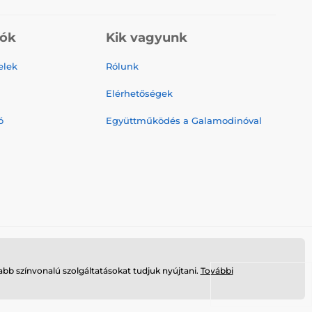
iók
Kik vagyunk
elek
Rólunk
Elérhetőségek
ó
Együttműködés a Galamodinóval
bb színvonalú szolgáltatásokat tudjuk nyújtani.
További