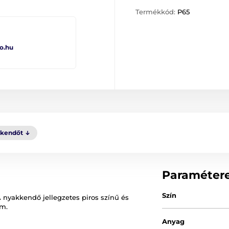
Termékkód:
P65
o.hu
kkendőt
Paraméter
Szín
 nyakkendő jellegzetes piros színű és
cm.
Anyag