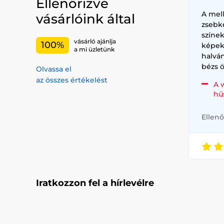
Ellenőrizve
A mel
vásárlóink által
zsebk
színe
vásárló ajánlja
100%
képek
a mi üzletünk
halvá
bézs ö
Olvassa el
az összes értékelést
A 
hű
Ellenő
Iratkozzon fel a hírlevélre