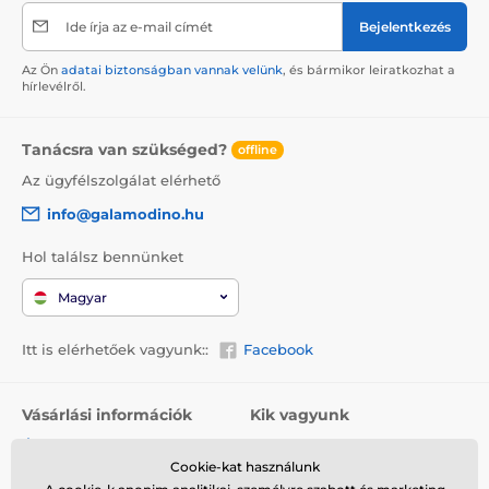
Ide írja az e-mail címét
Bejelentkezés
Az Ön
adatai biztonságban vannak velünk
, és bármikor leiratkozhat a
hírlevélről.
Tanácsra van szükséged?
offline
Az ügyfélszolgálat elérhető
info@galamodino.hu
Hol találsz bennünket
Magyar
Itt is elérhetőek vagyunk::
Facebook
Vásárlási információk
Kik vagyunk
Általános szerződési
Rólunk
feltételek
Cookie-kat használunk
Elérhetőségek