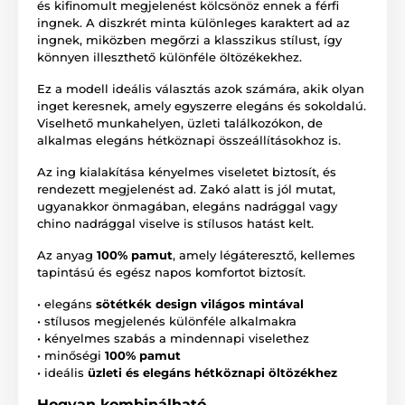
és kifinomult megjelenést kölcsönöz ennek a férfi
ingnek. A diszkrét minta különleges karaktert ad az
ingnek, miközben megőrzi a klasszikus stílust, így
könnyen illeszthető különféle öltözékekhez.
Ez a modell ideális választás azok számára, akik olyan
inget keresnek, amely egyszerre elegáns és sokoldalú.
Viselhető munkahelyen, üzleti találkozókon, de
alkalmas elegáns hétköznapi összeállításokhoz is.
Az ing kialakítása kényelmes viseletet biztosít, és
rendezett megjelenést ad. Zakó alatt is jól mutat,
ugyanakkor önmagában, elegáns nadrággal vagy
chino nadrággal viselve is stílusos hatást kelt.
Az anyag
100% pamut
, amely légáteresztő, kellemes
tapintású és egész napos komfortot biztosít.
• elegáns
sötétkék design világos mintával
• stílusos megjelenés különféle alkalmakra
• kényelmes szabás a mindennapi viselethez
• minőségi
100% pamut
• ideális
üzleti és elegáns hétköznapi öltözékhez
Hogyan kombinálható