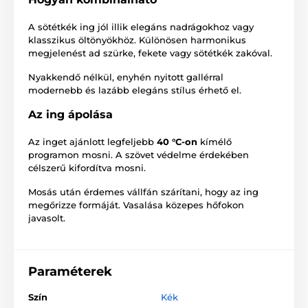
A sötétkék ing jól illik elegáns nadrágokhoz vagy
klasszikus öltönyökhöz. Különösen harmonikus
megjelenést ad szürke, fekete vagy sötétkék zakóval.
Nyakkendő nélkül, enyhén nyitott gallérral
modernebb és lazább elegáns stílus érhető el.
Az ing ápolása
Az inget ajánlott legfeljebb
40 °C-on
kímélő
programon mosni. A szövet védelme érdekében
célszerű kifordítva mosni.
Mosás után érdemes vállfán szárítani, hogy az ing
megőrizze formáját. Vasalása közepes hőfokon
javasolt.
Paraméterek
Szín
Kék