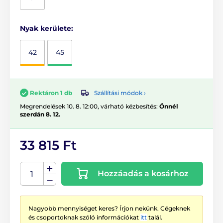
Nyak kerülete:
42
45
Szállítási módok ›
Rektáron 1 db
Megrendelések 10. 8. 12:00, várható kézbesítés:
Önnél
szerdán 8. 12.
33 815 Ft
Hozzáadás a kosárhoz
Nagyobb mennyiséget keres? Írjon nekünk. Cégeknek
és csoportoknak szóló információkat
itt
talál.