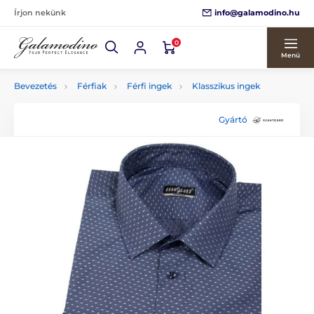
info@galamodino.hu
Írjon nekünk
0
Menü
Bevezetés
Férfiak
Férfi ingek
Klasszikus ingek
Gyártó