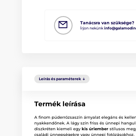
Tanácsra van szüksége?
Írjon nekünk
info@galamodin
Leírás és paraméterek
Termék leírása
A finom púderrózsaszín árnyalat elegáns és kelle
nyakkendőnek. A lágy szín friss és ünnepi hangul
diszkréten kiemeli egy
kis úriember
stílusos megj
családi ünnepségekre vagy ünnepi fotózásokhoz.