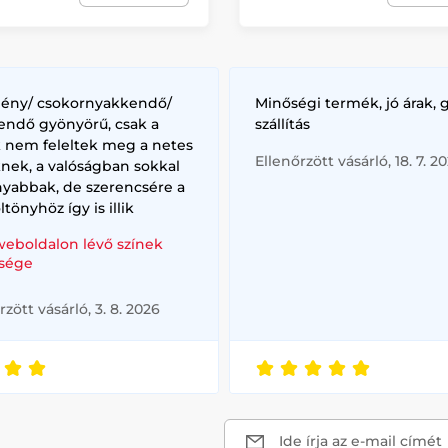
lény/ csokornyakkendő/
Minőségi termék, jó árak, 
endő gyönyörű, csak a
szállítás
k nem feleltek meg a netes
Ellenőrzött vásárló, 18. 7. 2
nek, a valóságban sokkal
nyabbak, de szerencsére a
ltönyhöz így is illik
weboldalon lévő színek
sége
rzött vásárló, 3. 8. 2026
Ide írja az e-mail címét