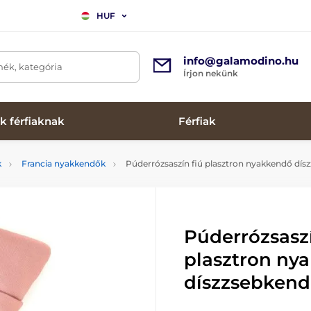
HUF
info@galamodino.hu
mék, kategória
Írjon nekünk
k férfiaknak
Férfiak
k
Francia nyakkendők
Púderrózsaszín fiú plasztron nyakkendő dís
Púderrózsaszí
plasztron ny
díszzsebkend