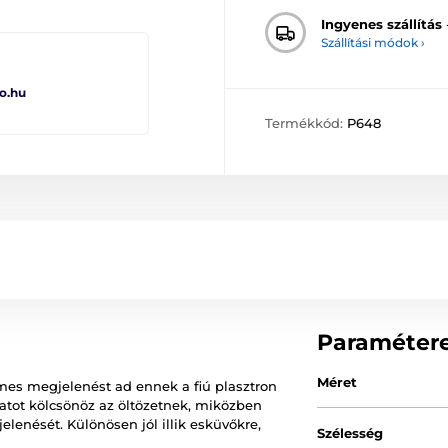
Ingyenes szállítás
Szállítási módok ›
o.hu
Termékkód:
P648
Paraméter
Méret
mes megjelenést ad ennek a fiú plasztron
atot kölcsönöz az öltözetnek, miközben
elenését. Különösen jól illik esküvőkre,
Szélesség