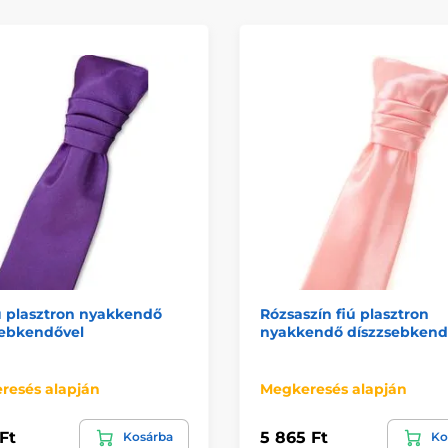
iú plasztron nyakkendő
Rózsaszín fiú plasztron
sebkendővel
nyakkendő díszzsebkend
resés alapján
Megkeresés alapján
Ft
5 865 Ft
Kosárba
Ko