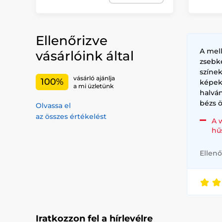
Ellenőrizve
A mel
vásárlóink által
zsebk
színe
vásárló ajánlja
100%
képek
a mi üzletünk
halvá
bézs ö
Olvassa el
az összes értékelést
A 
hű
Ellenő
Iratkozzon fel a hírlevélre