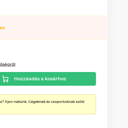
ján
tőségről
Hozzáadás a kosárhoz
? Írjon nekünk. Cégeknek és csoportoknak szóló