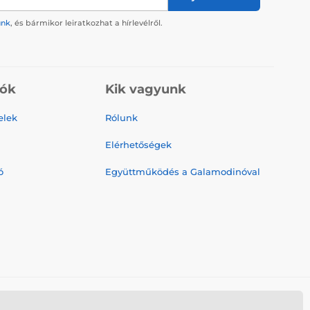
ünk
, és bármikor leiratkozhat a hírlevélről.
iók
Kik vagyunk
elek
Rólunk
Elérhetőségek
ó
Együttműködés a Galamodinóval