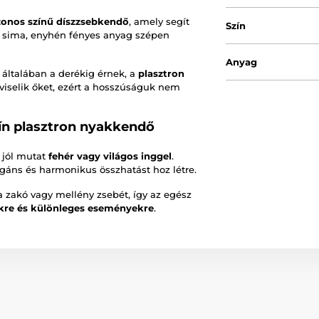
zonos színű díszzsebkendő
, amely segít
Szín
 A sima, enyhén fényes anyag szépen
Anyag
általában a derékig érnek, a
plasztron
viselik őket, ezért a hosszúságuk nem
ín plasztron nyakkendő
 jól mutat
fehér vagy világos inggel
.
egáns és harmonikus összhatást hoz létre.
a zakó vagy mellény zsebét, így az egész
kre és különleges eseményekre
.