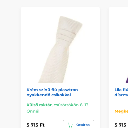
Krém színű fiú plasztron
Lila f
nyakkendő csíkokkal
díszz
Külső raktár
,
csütörtökön 8. 13.
Önnél
Megke
5 715 Ft
5 715 
Kosárba