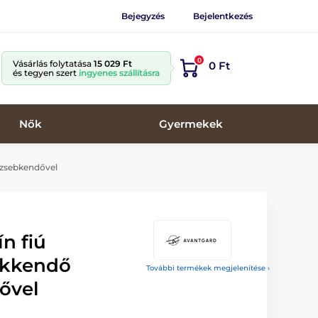
Bejegyzés
Bejelentkezés
0
Vásárlás folytatása
15 029 Ft
0 Ft
és tegyen szert
ingyenes szállításra
Nők
Gyermekek
zzsebkendővel
n fiú
akkendő
További termékek megjelenítése ›
ővel