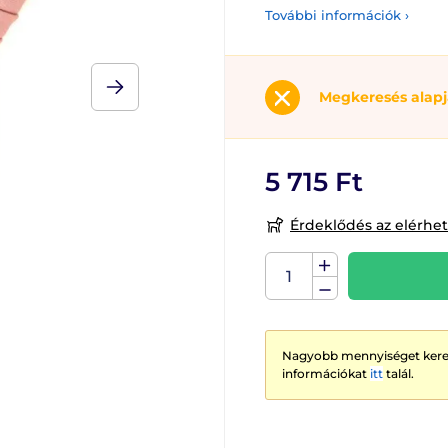
További információk ›
Megkeresés alap
5 715 Ft
Érdeklődés az elérhe
Nagyobb mennyiséget keres
információkat
itt
talál.