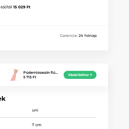
-tól/től
15 029 Ft
Garancia:
24 hónap
Púderrózsaszín fiú…
Vásárláshoz
5 715 Ft
ek
uni
7 cm