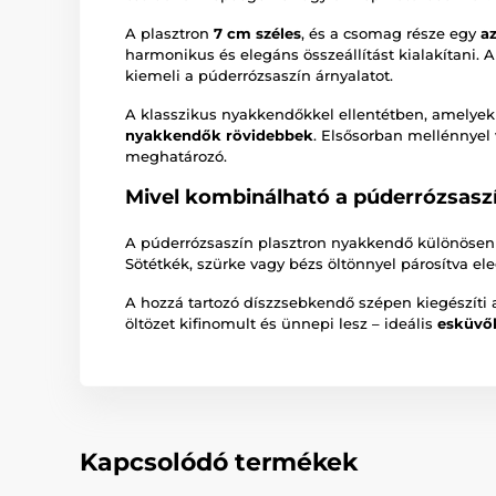
A plasztron
7 cm széles
, és a csomag része egy
a
harmonikus és elegáns összeállítást kialakítani.
kiemeli a púderrózsaszín árnyalatot.
A klasszikus nyakkendőkkel ellentétben, amelyek 
nyakkendők rövidebbek
. Elsősorban mellénnyel 
meghatározó.
Mivel kombinálható a púderrózsasz
A púderrózsaszín plasztron nyakkendő különösen
Sötétkék, szürke vagy bézs öltönnyel párosítva el
A hozzá tartozó díszzsebkendő szépen kiegészíti 
öltözet kifinomult és ünnepi lesz – ideális
esküvő
Kapcsolódó termékek