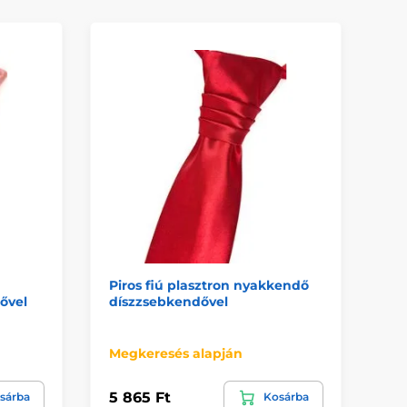
Piros fiú plasztron nyakkendő
Kr
ővel
díszzsebkendővel
ny
Kü
Megkeresés alapján
Ön
5 865 Ft
5 
sárba
Kosárba