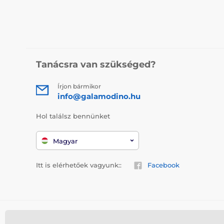
Tanácsra van szükséged?
Írjon bármikor
info@galamodino.hu
Hol találsz bennünket
Magyar
Itt is elérhetőek vagyunk::
Facebook