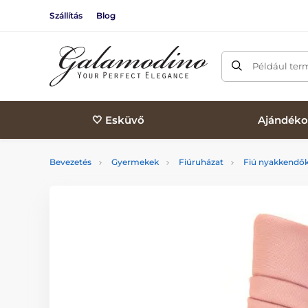
Szállítás
Blog
Például ter
🤍 Esküvő
Ajándéko
Bevezetés
Gyermekek
Fiúruházat
Fiú nyakkendő