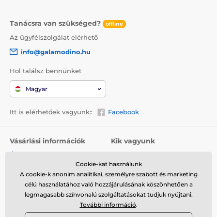
Tanácsra van szükséged?
offline
Az ügyfélszolgálat elérhető
info@galamodino.hu
Hol találsz bennünket
Magyar
Itt is elérhetőek vagyunk::
Facebook
Vásárlási információk
Kik vagyunk
Általános szerződési
Rólunk
feltételek
Cookie-kat használunk
Elérhetőségek
A cookie-k anonim analitikai, személyre szabott és marketing
Szállítás
Együttműködés a
célú használatához való hozzájárulásának köszönhetően a
Visszaküldés és reklamáció
Galamodinóval
legmagasabb színvonalú szolgáltatásokat tudjuk nyújtani.
További információ
.
Adatvédelem