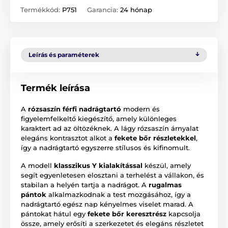
Termékkód:
P751
Garancia:
24 hónap
Leírás és paraméterek
Termék leírása
A
rózsaszín férfi nadrágtartó
modern és
figyelemfelkeltő kiegészítő, amely különleges
karaktert ad az öltözéknek. A lágy rózsaszín árnyalat
elegáns kontrasztot alkot a
fekete bőr részletekkel
,
így a nadrágtartó egyszerre stílusos és kifinomult.
A modell
klasszikus Y kialakítással
készül, amely
segít egyenletesen elosztani a terhelést a vállakon, és
stabilan a helyén tartja a nadrágot. A
rugalmas
pántok
alkalmazkodnak a test mozgásához, így a
nadrágtartó egész nap kényelmes viselet marad. A
pántokat hátul egy
fekete bőr keresztrész
kapcsolja
össze, amely erősíti a szerkezetet és elegáns részletet