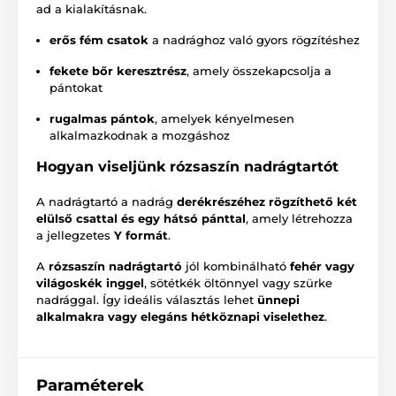
ad a kialakításnak.
erős fém csatok
a nadrághoz való gyors rögzítéshez
fekete bőr keresztrész
, amely összekapcsolja a
pántokat
rugalmas pántok
, amelyek kényelmesen
alkalmazkodnak a mozgáshoz
Hogyan viseljünk rózsaszín nadrágtartót
A nadrágtartó a nadrág
derékrészéhez rögzíthető két
elülső csattal és egy hátsó pánttal
, amely létrehozza
a jellegzetes
Y formát
.
A
rózsaszín nadrágtartó
jól kombinálható
fehér vagy
világoskék inggel
, sötétkék öltönnyel vagy szürke
nadrággal. Így ideális választás lehet
ünnepi
alkalmakra vagy elegáns hétköznapi viselethez
.
Paraméterek