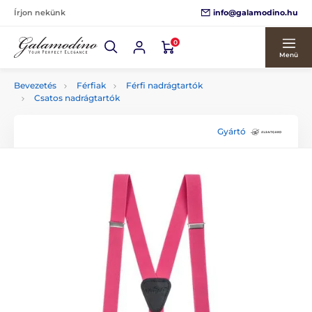
info@galamodino.hu
Írjon nekünk
0
Menü
Bevezetés
Férfiak
Férfi nadrágtartók
Csatos nadrágtartók
Gyártó