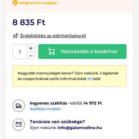
Megkeresés alapján
8 835 Ft
Érdeklődés az elérhetőségről
Hozzáadás a kosárhoz
Nagyobb mennyiséget keres? Írjon nekünk. Cégeknek
és csoportoknak szóló információkat
itt
talál.
Ingyenes szállítás
-tól/től
14 972 Ft
Szállítási módok ›
Tanácsra van szüksége?
Írjon nekünk
info@galamodino.hu