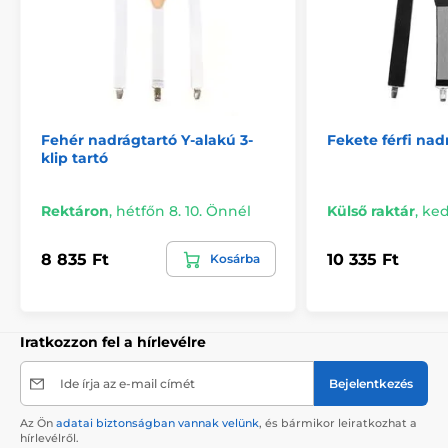
Fehér nadrágtartó Y-alakú 3-
Fekete férfi nad
klip tartó
Rektáron
,
hétfőn 8. 10. Önnél
Külső raktár
,
ked
8 835 Ft
10 335 Ft
Kosárba
Iratkozzon fel a hírlevélre
Ide írja az e-mail címét
Bejelentkezés
Az Ön
adatai biztonságban vannak velünk
, és bármikor leiratkozhat a
hírlevélről.