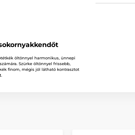
csokornyakkendőt
 Sötétkék öltönnyel harmonikus, ünnepi
számára. Szürke öltönnyel frissebb,
kék finom, mégis jól látható kontrasztot
t
.