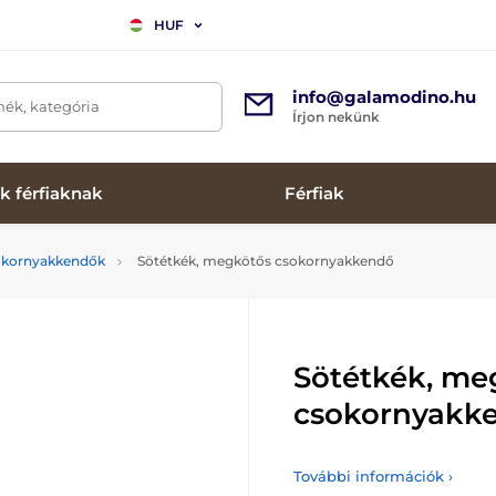
HUF
info@galamodino.hu
mék, kategória
Írjon nekünk
k férfiaknak
Férfiak
okornyakkendők
Sötétkék, megkötős csokornyakkendő
Sötétkék, me
csokornyakk
További információk ›