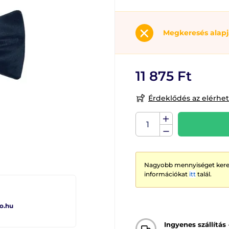
Megkeresés alap
11 875 Ft
Érdeklődés az elérhe
Nagyobb mennyiséget keres
információkat
itt
talál.
o.hu
Ingyenes szállítás