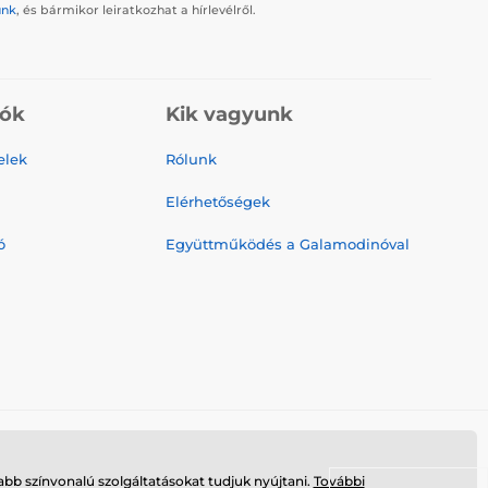
ünk
, és bármikor leiratkozhat a hírlevélről.
iók
Kik vagyunk
elek
Rólunk
Elérhetőségek
ó
Együttműködés a Galamodinóval
bb színvonalú szolgáltatásokat tudjuk nyújtani.
További