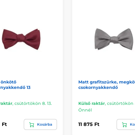
 önkötő
Matt grafitszürke, megkö
rnyakkendő 13
csokornyakkendő
raktár
,
csütörtökön 8. 13.
Külső raktár
,
csütörtökön 8
Önnél
 Ft
11 875 Ft
Kosárba
Ko