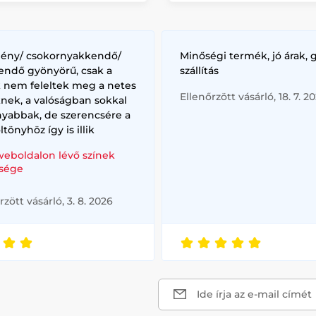
lény/ csokornyakkendő/
Minőségi termék, jó árak, 
endő gyönyörű, csak a
szállítás
k nem feleltek meg a netes
Ellenőrzött vásárló, 18. 7. 2
nek, a valóságban sokkal
nyabbak, de szerencsére a
ltönyhöz így is illik
weboldalon lévő színek
sége
rzött vásárló, 3. 8. 2026
Ide írja az e-mail címét