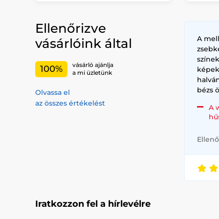
Ellenőrizve
A mel
vásárlóink által
zsebk
színe
vásárló ajánlja
100%
képek
a mi üzletünk
halvá
bézs ö
Olvassa el
az összes értékelést
A 
hű
Ellenő
Iratkozzon fel a hírlevélre