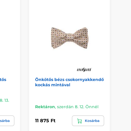
tős
Önkötős bézs csokornyakkendő
Pú
kockás mintával
cs
. 13.
Rektáron
,
szerdán 8. 12. Önnél
Me
11 875 Ft
11
sárba
Kosárba