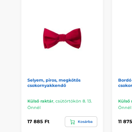
Selyem, piros, megkötős
Bordó
csokornyakkendő
csoko
Külső raktár
,
csütörtökön 8. 13.
Külső 
Önnél
Önnél
17 885 Ft
11 875
Kosárba