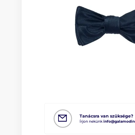
Tanácsra van szüksége?
Írjon nekünk
info@galamodin