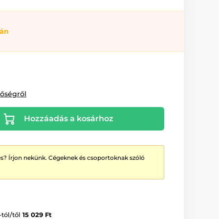
ján
tőségről
Hozzáadás a kosárhoz
? Írjon nekünk. Cégeknek és csoportoknak szóló
-tól/től
15 029 Ft