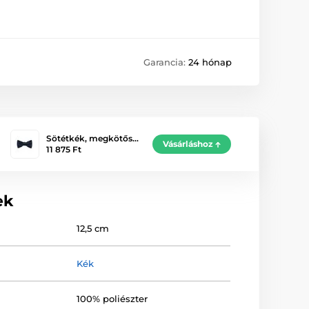
Garancia:
24 hónap
Sötétkék, megkötős…
Vásárláshoz
11 875 Ft
ek
12,5 cm
Kék
100% poliészter