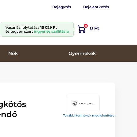
Bejegyzés
Bejelentkezés
0
Vásárlás folytatása
15 029 Ft
0 Ft
és tegyen szert
ingyenes szállításra
Nők
Gyermekek
gkötős
endő
További termékek megjelenítése ›