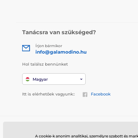
Tanácsra van szükséged?
Írjon bármikor
info@galamodino.hu
Hol találsz bennünket
Magyar
Itt is elérhetőek vagyunk::
Facebook
A cookie-k anonim analitikai, személyre szabott és mar