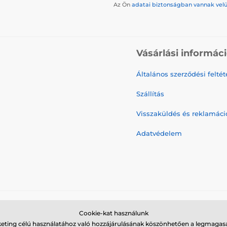
Az Ön
adatai biztonságban vannak vel
Vásárlási informác
Általános szerződési feltét
Szállítás
Visszaküldés és reklamáci
Adatvédelem
Cookie-kat használunk
© 2026 www.galamodino.hu ⦁ Webshop szolgáltatónk a
SIMPLIA.cz
keting célú használatához való hozzájárulásának köszönhetően a legmagasa