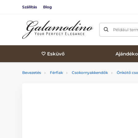
Szállítás
Blog
Például ter
🤍 Esküvő
Ajándéko
Bevezetés
Férfiak
Csokornyakkendők
Önkötő cs