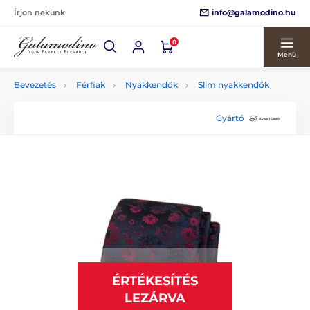
info@galamodino.hu
Írjon nekünk
0
Menü
Bevezetés
Férfiak
Nyakkendők
Slim nyakkendők
Gyártó
ÉRTÉKESÍTÉS
LEZÁRVA