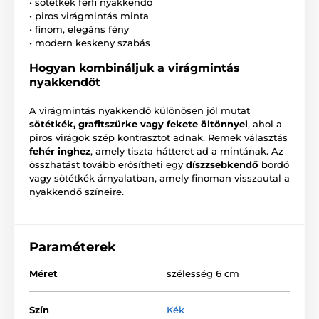
• sötétkék férfi nyakkendő
• piros virágmintás minta
• finom, elegáns fény
• modern keskeny szabás
Hogyan kombináljuk a virágmintás
nyakkendőt
A virágmintás nyakkendő különösen jól mutat
sötétkék, grafitszürke vagy fekete öltönnyel
, ahol a
piros virágok szép kontrasztot adnak. Remek választás
fehér inghez
, amely tiszta hátteret ad a mintának. Az
összhatást tovább erősítheti egy
díszzsebkendő
bordó
vagy sötétkék árnyalatban, amely finoman visszautal a
nyakkendő színeire.
Paraméterek
Méret
szélesség 6 cm
Szín
Kék