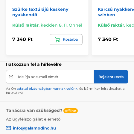
Szürke textúrájú keskeny
Karcsú nyakkend
nyakkendő
színben
Külső raktár
,
kedden 8. 11. Önnél
Külső raktár
,
ked
7 340 Ft
7 340 Ft
Kosárba
Iratkozzon fel a hírlevélre
Ide írja az e-mail címét
Bejelentkezés
Az Ön
adatai biztonságban vannak velünk
, és bármikor leiratkozhat a
hírlevélről.
Tanácsra van szükséged?
offline
Az ügyfélszolgálat elérhető
info@galamodino.hu