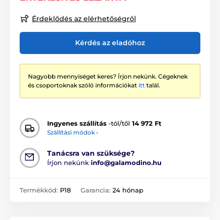
Érdeklődés az elérhetőségről
Kérdés az eladóhoz
Nagyobb mennyiséget keres? Írjon nekünk. Cégeknek
és csoportoknak szóló információkat
itt
talál.
Ingyenes szállítás
-tól/től
14 972 Ft
Szállítási módok ›
Tanácsra van szüksége?
Írjon nekünk
info@galamodino.hu
Termékkód:
P18
Garancia:
24 hónap