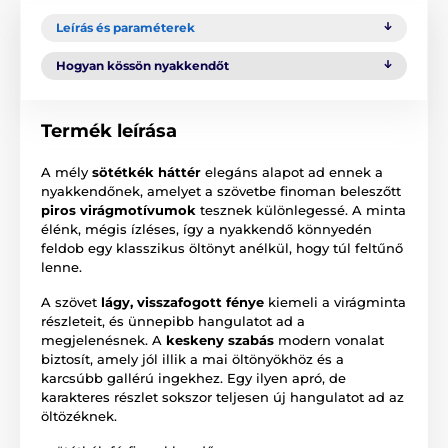
Leírás és paraméterek
Hogyan kössön nyakkendőt
Termék leírása
A mély
sötétkék háttér
elegáns alapot ad ennek a
nyakkendőnek, amelyet a szövetbe finoman beleszőtt
piros virágmotívumok
tesznek különlegessé. A minta
élénk, mégis ízléses, így a nyakkendő könnyedén
feldob egy klasszikus öltönyt anélkül, hogy túl feltűnő
lenne.
A szövet
lágy, visszafogott fénye
kiemeli a virágminta
részleteit, és ünnepibb hangulatot ad a
megjelenésnek. A
keskeny szabás
modern vonalat
biztosít, amely jól illik a mai öltönyökhöz és a
karcsúbb gallérú ingekhez. Egy ilyen apró, de
karakteres részlet sokszor teljesen új hangulatot ad az
öltözéknek.