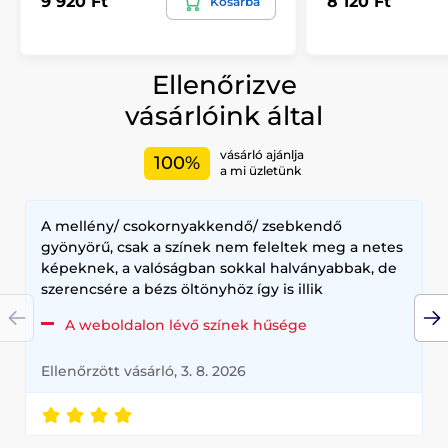
9 920 Ft
8 120 Ft
Kosárba
Ellenőrizve
vásárlóink által
vásárló ajánlja
100%
a mi üzletünk
A mellény/ csokornyakkendő/ zsebkendő
gyönyörű, csak a színek nem feleltek meg a netes
képeknek, a valóságban sokkal halványabbak, de
szerencsére a bézs öltönyhöz így is illik
A weboldalon lévő színek hűsége
Ellenőrzött vásárló, 3. 8. 2026