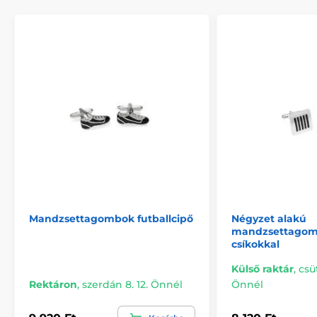
Mandzsettagombok futballcipő
Négyzet alakú
mandzsettagomb
csíkokkal
Külső raktár
,
csü
Rektáron
,
szerdán 8. 12. Önnél
Önnél