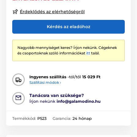
Érdeklődés az elérhetőségről
Kérdés az eladóhoz
Nagyobb mennyiséget keres? Írjon nekünk. Cégeknek
és csoportoknak szóló információkat
itt
talál.
Ingyenes szállítás
-tól/től
15 029 Ft
Szállítási módok ›
Tanácsra van szüksége?
Írjon nekünk
info@galamodino.hu
Termékkód:
P523
Garancia:
24 hónap