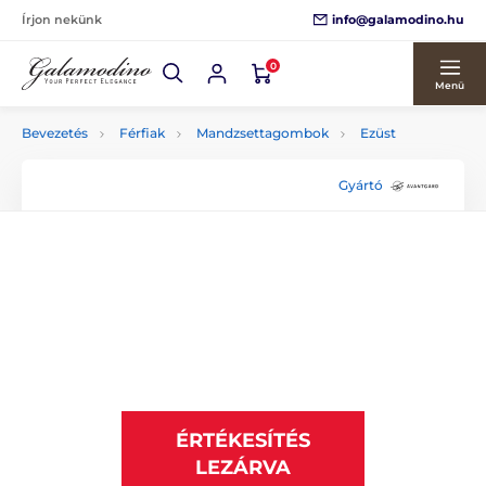
info@galamodino.hu
Írjon nekünk
0
Menü
Bevezetés
Férfiak
Mandzsettagombok
Ezüst
Gyártó
ÉRTÉKESÍTÉS
LEZÁRVA