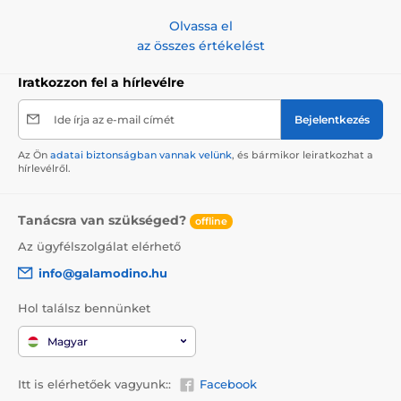
Olvassa el
az összes értékelést
Iratkozzon fel a hírlevélre
Ide írja az e-mail címét
Bejelentkezés
Az Ön
adatai biztonságban vannak velünk
, és bármikor leiratkozhat a
hírlevélről.
Tanácsra van szükséged?
offline
Az ügyfélszolgálat elérhető
info@galamodino.hu
Hol találsz bennünket
Magyar
Itt is elérhetőek vagyunk::
Facebook