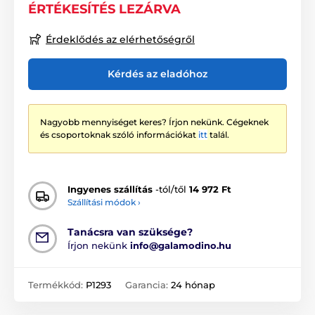
ÉRTÉKESÍTÉS LEZÁRVA
Érdeklődés az elérhetőségről
Kérdés az eladóhoz
Nagyobb mennyiséget keres? Írjon nekünk. Cégeknek
és csoportoknak szóló információkat
itt
talál.
Ingyenes szállítás
-tól/től
14 972 Ft
Szállítási módok ›
Tanácsra van szüksége?
Írjon nekünk
info@galamodino.hu
Termékkód:
P1293
Garancia:
24 hónap