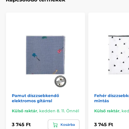
Pamut díszzsebkendő
Fehér díszzsebk
elektromos gitárral
mintás
Külső raktár
,
kedden 8. 11. Önnél
Külső raktár
,
ked
3 745 Ft
3 745 Ft
Kosárba