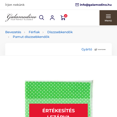
info@galamodino.hu
Írjon nekünk
0
Menü
Bevezetés
Férfiak
Díszzsebkendők
Pamut díszzsebkendők
Gyártó
ÉRTÉKESÍTÉS