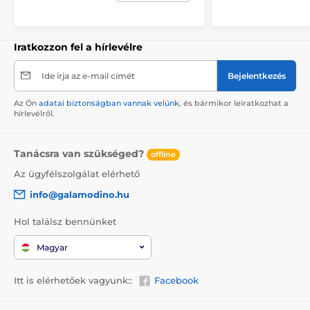
Iratkozzon fel a hírlevélre
Ide írja az e-mail címét
Bejelentkezés
Az Ön
adatai biztonságban vannak velünk
, és bármikor leiratkozhat a
hírlevélről.
Tanácsra van szükséged?
offline
Az ügyfélszolgálat elérhető
info@galamodino.hu
Hol találsz bennünket
Magyar
Itt is elérhetőek vagyunk::
Facebook