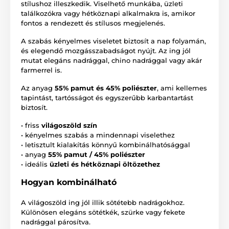
stílushoz illeszkedik. Viselhető munkába, üzleti
találkozókra vagy hétköznapi alkalmakra is, amikor
fontos a rendezett és stílusos megjelenés.
A szabás kényelmes viseletet biztosít a nap folyamán,
és elegendő mozgásszabadságot nyújt. Az ing jól
mutat elegáns nadrággal, chino nadrággal vagy akár
farmerrel is.
Az anyag
55% pamut és 45% poliészter
, ami kellemes
tapintást, tartósságot és egyszerűbb karbantartást
biztosít.
• friss
világoszöld szín
• kényelmes szabás a mindennapi viselethez
• letisztult kialakítás könnyű kombinálhatósággal
• anyag
55% pamut / 45% poliészter
• ideális
üzleti és hétköznapi öltözethez
Hogyan kombinálható
A világoszöld ing jól illik sötétebb nadrágokhoz.
Különösen elegáns sötétkék, szürke vagy fekete
nadrággal párosítva.