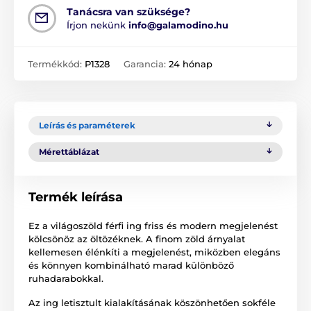
Tanácsra van szüksége?
Írjon nekünk
info@galamodino.hu
Termékkód:
P1328
Garancia:
24 hónap
Leírás és paraméterek
Mérettáblázat
Termék leírása
Ez a világoszöld férfi ing friss és modern megjelenést
kölcsönöz az öltözéknek. A finom zöld árnyalat
kellemesen élénkíti a megjelenést, miközben elegáns
és könnyen kombinálható marad különböző
ruhadarabokkal.
Az ing letisztult kialakításának köszönhetően sokféle