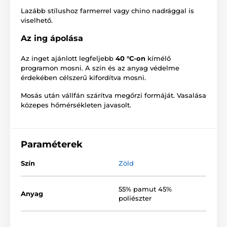
Lazább stílushoz farmerrel vagy chino nadrággal is
viselhető.
Az ing ápolása
Az inget ajánlott legfeljebb
40 °C-on
kímélő
programon mosni. A szín és az anyag védelme
érdekében célszerű kifordítva mosni.
Mosás után vállfán szárítva megőrzi formáját. Vasalása
közepes hőmérsékleten javasolt.
Paraméterek
Szín
Zöld
55% pamut 45%
Anyag
poliészter