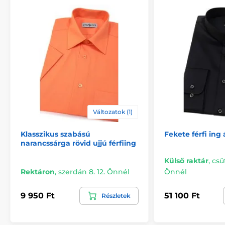
Változatok (1)
Klasszikus szabású
Fekete férfi ing 
narancssárga rövid ujjú férfiing
Külső raktár
,
csü
Rektáron
,
szerdán 8. 12. Önnél
Önnél
9 950 Ft
51 100 Ft
Részletek