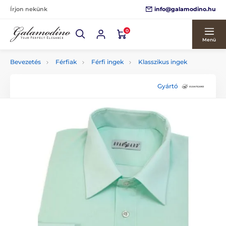
info@galamodino.hu
Írjon nekünk
0
Menü
Bevezetés
Férfiak
Férfi ingek
Klasszikus ingek
Gyártó