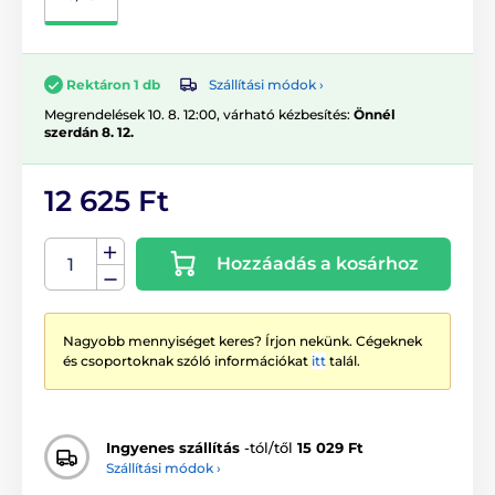
Szállítási módok ›
Rektáron 1 db
Megrendelések 10. 8. 12:00, várható kézbesítés:
Önnél
szerdán 8. 12.
12 625 Ft
Hozzáadás a kosárhoz
Nagyobb mennyiséget keres? Írjon nekünk. Cégeknek
és csoportoknak szóló információkat
itt
talál.
Ingyenes szállítás
-tól/től
15 029 Ft
Szállítási módok ›