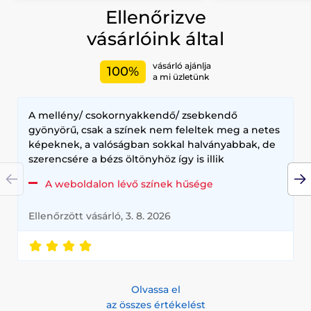
Ellenőrizve
vásárlóink által
vásárló ajánlja
100%
a mi üzletünk
A mellény/ csokornyakkendő/ zsebkendő
gyönyörű, csak a színek nem feleltek meg a netes
képeknek, a valóságban sokkal halványabbak, de
szerencsére a bézs öltönyhöz így is illik
A weboldalon lévő színek hűsége
Ellenőrzött vásárló, 3. 8. 2026
Olvassa el
az összes értékelést