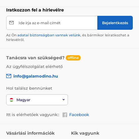
Iratkozzon fel a hírlevélre
Ide írja az e-mail címét
Bejelentkezés
Az Ön
adatai biztonságban vannak velünk
, és bármikor leiratkozhat a
hírlevélről.
Tanácsra van szükséged?
offline
Az ügyfélszolgálat elérhető
info@galamodino.hu
Hol találsz bennünket
Magyar
Itt is elérhetőek vagyunk::
Facebook
Vásárlási információk
Kik vagyunk