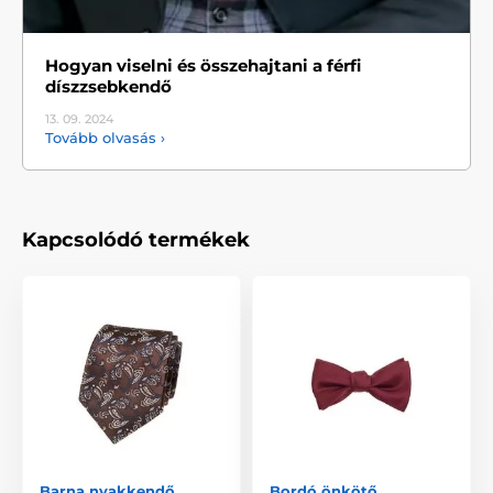
Hogyan viselni és összehajtani a férfi
díszzsebkendő
13. 09.
2024
Tovább olvasás ›
Kapcsolódó termékek
Barna nyakkendő
Bordó önkötő