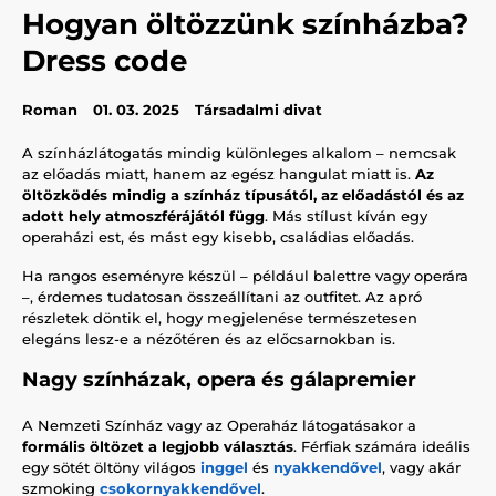
Hogyan öltözzünk színházba?
Dress code
Roman
01. 03. 2025
Társadalmi divat
A színházlátogatás mindig különleges alkalom – nemcsak
az előadás miatt, hanem az egész hangulat miatt is.
Az
öltözködés mindig a színház típusától, az előadástól és az
adott hely atmoszférájától függ
. Más stílust kíván egy
operaházi est, és mást egy kisebb, családias előadás.
Ha rangos eseményre készül – például balettre vagy operára
–, érdemes tudatosan összeállítani az outfitet. Az apró
részletek döntik el, hogy megjelenése természetesen
elegáns lesz-e a nézőtéren és az előcsarnokban is.
Nagy színházak, opera és gálapremier
A Nemzeti Színház vagy az Operaház látogatásakor a
formális öltözet a legjobb választás
. Férfiak számára ideális
egy sötét öltöny világos
inggel
és
nyakkendővel
, vagy akár
szmoking
csokornyakkendővel
.