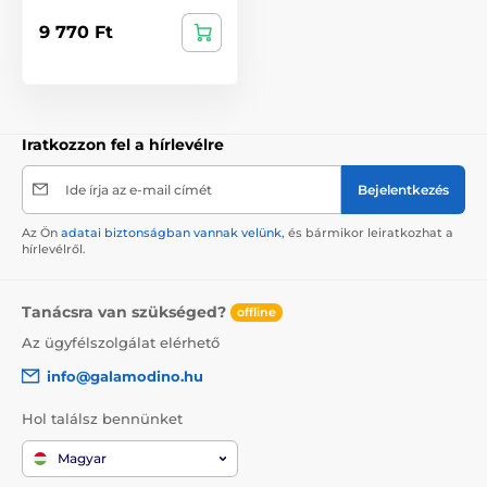
9 770 Ft
Iratkozzon fel a hírlevélre
Ide írja az e-mail címét
Bejelentkezés
Az Ön
adatai biztonságban vannak velünk
, és bármikor leiratkozhat a
hírlevélről.
Tanácsra van szükséged?
offline
Az ügyfélszolgálat elérhető
info@galamodino.hu
Hol találsz bennünket
Magyar