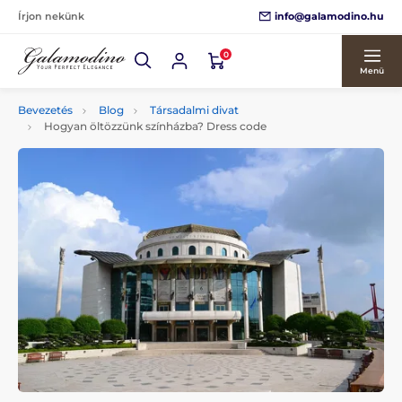
info@galamodino.hu
Írjon nekünk
0
Menü
Bevezetés
Blog
Társadalmi divat
Hogyan öltözzünk színházba? Dress code