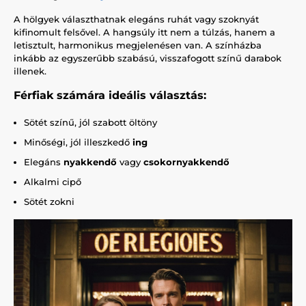
A hölgyek választhatnak elegáns ruhát vagy szoknyát
kifinomult felsővel. A hangsúly itt nem a túlzás, hanem a
letisztult, harmonikus megjelenésen van. A színházba
inkább az egyszerűbb szabású, visszafogott színű darabok
illenek.
Férfiak számára ideális választás:
Sötét színű, jól szabott öltöny
Minőségi, jól illeszkedő
ing
Elegáns
nyakkendő
vagy
csokornyakkendő
Alkalmi cipő
Sötét zokni