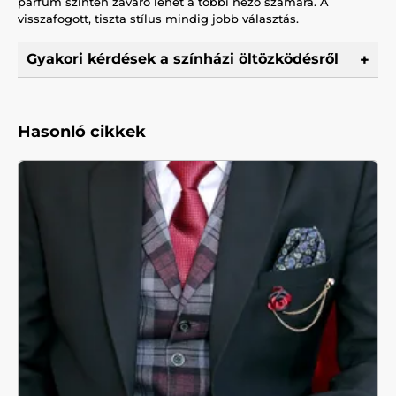
parfüm szintén zavaró lehet a többi néző számára. A
visszafogott, tiszta stílus mindig jobb választás.
Gyakori kérdések a színházi öltözködésről
Hasonló cikkek