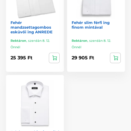
Fehér
Fehér slim férfi ing
mandzsettagombos
finom mintával
esküvői ing ANREDE
Rektáron
,
szerdán 8. 12.
Rektáron
,
szerdán 8. 12.
Önnél
Önnél
25 395 Ft
29 905 Ft