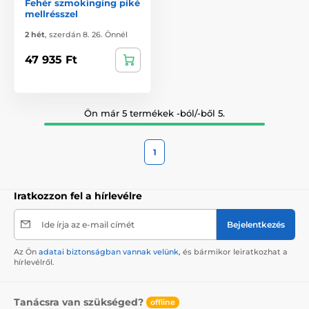
Fehér szmokinging piké
mellrésszel
2 hét
,
szerdán 8. 26. Önnél
47 935 Ft
Ön már 5 termékek -ból/-ből 5.
1
Iratkozzon fel a hírlevélre
Ide írja az e-mail címét
Bejelentkezés
Az Ön
adatai biztonságban vannak velünk
, és bármikor leiratkozhat a
hírlevélről.
Tanácsra van szükséged?
offline