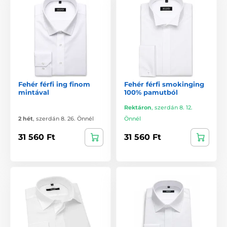
Fehér férfi ing finom
Fehér férfi smokinging
mintával
100% pamutból
Rektáron
,
szerdán 8. 12.
2 hét
,
szerdán 8. 26. Önnél
Önnél
31 560 Ft
31 560 Ft