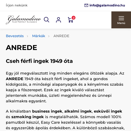
info@galamodino.hu
Írjon nekünk
0
Menü
Bevezetés
Márkák
ANREDE
ANREDE
Cseh férfi ingek 1949 óta
Egy jól megválasztott ing minden elegáns öltözék alapja. Az
ANREDE
1949 óta készít férfi ingeket, ahol a gondos
kidolgozás, a minőségi alapanyagok és a kényelmes szabás
kapja a főszerepet. Ezek az ingek kiváló választást
jelentenek munkába, üzleti megjelenéshez és ünnepi
alkalmakra egyaránt.
A kínálatban
business ingek
,
alkalmi ingek
,
esküvői ingek
és
szmoking ingek
is megtalálhatók. Számos modell 100%
pamutból készül, Easy Care kezeléssel a könnyebb vasalás
és egyszerűbb ápolás érdekében. A különböző szabásoknak,