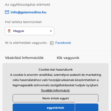
Az ügyfélszolgálat elérhető
info@galamodino.hu
Hol találsz bennünket
Magyar
Itt is elérhetőek vagyunk::
Facebook
Vásárlási információk
Kik vagyunk
Általános szerződési
Rólunk
feltételek
Cookie-kat használunk
Elérhetőségek
A cookie-k anonim analitikai, személyre szabott és marketing
Szállítás
Együttműködés a
célú használatához való hozzájárulásának köszönhetően a
Visszaküldés és reklamáció
Galamodinóval
legmagasabb színvonalú szolgáltatásokat tudjuk nyújtani.
További információ
.
Adatvédelem
Nem értek egyet
egyetértek
© 2026 www.galamodino.hu ⦁ Webshop szolgáltatónk a
SIMPLIA.cz