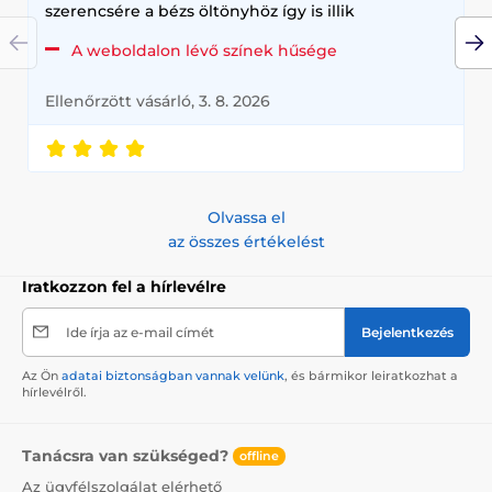
szerencsére a bézs öltönyhöz így is illik
A weboldalon lévő színek hűsége
Ellenőrzött vásárló, 3. 8. 2026
Olvassa el
az összes értékelést
Iratkozzon fel a hírlevélre
Ide írja az e-mail címét
Bejelentkezés
Az Ön
adatai biztonságban vannak velünk
, és bármikor leiratkozhat a
hírlevélről.
Tanácsra van szükséged?
offline
Az ügyfélszolgálat elérhető