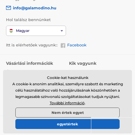
info@galamodino.hu
Hol találsz bennünket
Magyar
Itt is elérhetőek vagyunk::
Facebook
Vásárlási információk
Kik vagyunk
Általános szerződési
Rólunk
feltételek
Cookie-kat használunk
Elérhetőségek
A cookie-k anonim analitikai, személyre szabott és marketing
Szállítás
Együttműködés a
célú használatához való hozzájárulásának köszönhetően a
Visszaküldés és reklamáció
Galamodinóval
legmagasabb színvonalú szolgáltatásokat tudjuk nyújtani.
További információ
.
Adatvédelem
Nem értek egyet
egyetértek
© 2026 www.galamodino.hu ⦁ Webshop szolgáltatónk a
SIMPLIA.cz