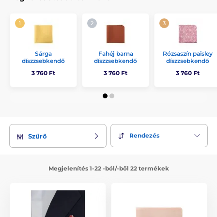
Sárga
Fahéj barna
Rózsaszín paisley
díszzsebkendő
díszzsebkendő
díszzsebkendő
3 760 Ft
3 760 Ft
3 760 Ft
Rendezés
Szűrő
Megjelenítés 1-22 -ból/-ből 22 termékek