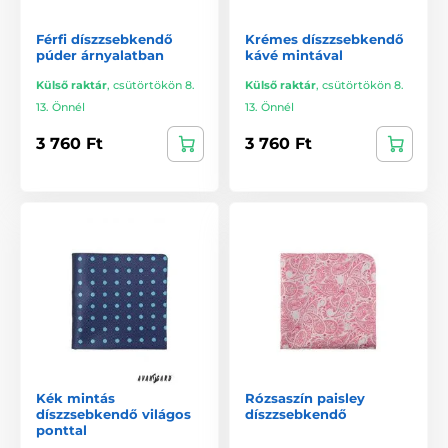
Férfi díszzsebkendő
Krémes díszzsebkendő
púder árnyalatban
kávé mintával
Külső raktár
,
csütörtökön 8.
Külső raktár
,
csütörtökön 8.
13. Önnél
13. Önnél
3 760 Ft
3 760 Ft
Kék mintás
Rózsaszín paisley
díszzsebkendő világos
díszzsebkendő
ponttal