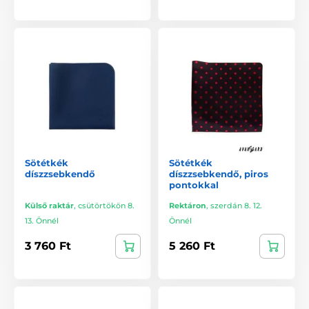
Sötétkék
Sötétkék
díszzsebkendő
díszzsebkendő, piros
pontokkal
Külső raktár
,
csütörtökön 8.
Rektáron
,
szerdán 8. 12.
13. Önnél
Önnél
3 760 Ft
5 260 Ft