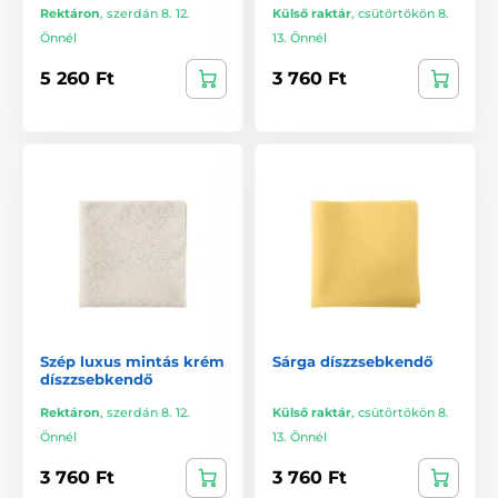
Rektáron
,
szerdán 8. 12.
Külső raktár
,
csütörtökön 8.
Önnél
13. Önnél
5 260 Ft
3 760 Ft
Szép luxus mintás krém
Sárga díszzsebkendő
díszzsebkendő
Rektáron
,
szerdán 8. 12.
Külső raktár
,
csütörtökön 8.
Önnél
13. Önnél
3 760 Ft
3 760 Ft