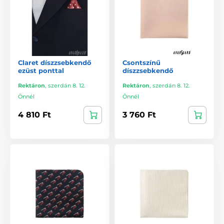
Claret díszzsebkendő
Csontszínű
ezüst ponttal
díszzsebkendő
Rektáron
,
szerdán 8. 12.
Rektáron
,
szerdán 8. 12.
Önnél
Önnél
4 810 Ft
3 760 Ft