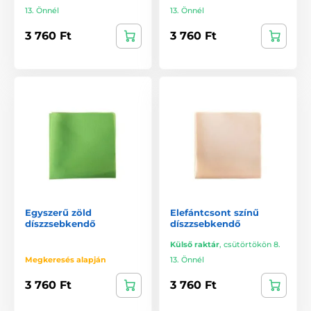
13. Önnél
13. Önnél
3 760 Ft
3 760 Ft
Egyszerű zöld
Elefántcsont színű
díszzsebkendő
díszzsebkendő
Külső raktár
,
csütörtökön 8.
Megkeresés alapján
13. Önnél
3 760 Ft
3 760 Ft