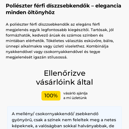
Poliészter férfi díszzsebkendők – elegancia
minden öltönyhöz
A poliészter férfi díszzsebkendők az elegáns férfi
megjelenés egyik legfontosabb kiegészítői. Tartósak, jól
formázhatók, kedvező árúak és számos színben és
mintában elérhetők. Tökéletes választás esküvőre, bálra,
ünnepi alkalmakra vagy üzleti viselethez. Kombinálja
nyakkendővel vagy csokornyakkendővel és tegye
megjelenését igazán stílusossá.
Ellenőrizve
vásárlóink által
vásárló ajánlja
100%
a mi üzletünk
A mellény/ csokornyakkendő/ zsebkendő
gyönyörű, csak a színek nem feleltek meg a netes
képeknek, a valóságban sokkal halványabbak, de