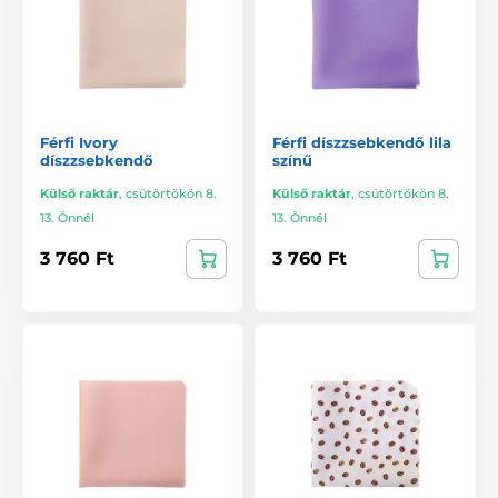
Férfi Ivory
Férfi díszzsebkendő lila
díszzsebkendő
színű
Külső raktár
,
csütörtökön 8.
Külső raktár
,
csütörtökön 8.
13. Önnél
13. Önnél
3 760 Ft
3 760 Ft