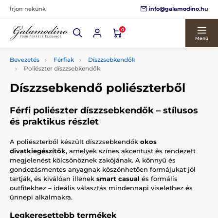
info@galamodino.hu
Írjon nekünk
0
Menü
Bevezetés
Férfiak
Díszzsebkendők
Poliészter díszzsebkendők
Díszzsebkendő poliészterből
Férfi poliészter díszzsebkendők – stílusos
és praktikus részlet
A poliészterből készült díszzsebkendők
okos
divatkiegészítők
, amelyek színes akcentust és rendezett
megjelenést kölcsönöznek zakójának. A könnyű és
gondozásmentes anyagnak köszönhetően formájukat jól
tartják, és kiválóan illenek
smart casual
és formális
outfitekhez – ideális választás mindennapi viselethez és
ünnepi alkalmakra.
Legkeresettebb termékek