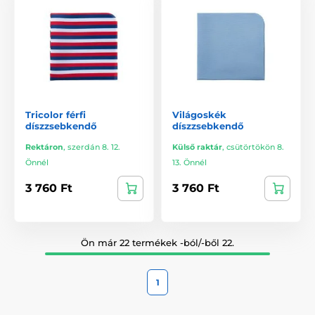
Tricolor férfi
Világoskék
díszzsebkendő
díszzsebkendő
Rektáron
,
szerdán 8. 12.
Külső raktár
,
csütörtökön 8.
Önnél
13. Önnél
3 760 Ft
3 760 Ft
Ön már 22 termékek -ból/-ből 22.
1