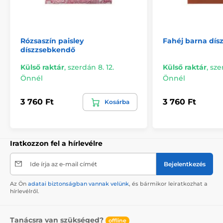
Rózsaszín paisley
Fahéj barna dí
díszzsebkendő
Külső raktár
,
szerdán 8. 12.
Külső raktár
,
sze
Önnél
Önnél
3 760 Ft
3 760 Ft
Kosárba
Iratkozzon fel a hírlevélre
Ide írja az e-mail címét
Bejelentkezés
Az Ön
adatai biztonságban vannak velünk
, és bármikor leiratkozhat a
hírlevélről.
Tanácsra van szükséged?
offline