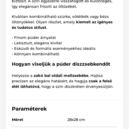
biztosít. A szín egyszerre visszafogott és különleges,
így elegánsan frissíti az öltözéket.
Kiválóan kombinálható szürke, sötétkék vagy bézs
öltönyökkel. Olyan részlet, amely
kiemeli az igényes
és tudatos stílust
.
• Finom púder árnyalat
• Letisztult, elegáns kivitel
• Esküvői és formális eseményekhez ideális
• Könnyen kombinálható
Hogyan viseljük a púder díszzsebkendőt
Helyezze a
zakó bal oldali mellzsebébe
. Hajtsa
precízen az elegáns hatásért, és hagyja
csak a felső
élét láthatóvá
, hogy a szín diszkréten érvényesüljön.
Paraméterek
Méret
28x28 cm