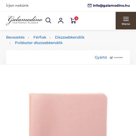
info@galamodino.hu
Írjon nekünk
0
Menü
Bevezetés
Férfiak
Díszzsebkendők
Poliészter díszzsebkendők
Gyártó