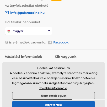
Az ügyfélszolgálat elérhető
info@galamodino.hu
Hol találsz bennünket
Magyar
Itt is elérhetőek vagyunk::
Facebook
Vásárlási információk
Kik vagyunk
Általános szerződési
Rólunk
feltételek
Cookie-kat használunk
Elérhetőségek
A cookie-k anonim analitikai, személyre szabott és marketing
Szállítás
Együttműködés a
célú használatához való hozzájárulásának köszönhetően a
Visszaküldés és reklamáció
Galamodinóval
legmagasabb színvonalú szolgáltatásokat tudjuk nyújtani.
További információ
.
Adatvédelem
Nem értek egyet
egyetértek
© 2026 www.galamodino.hu ⦁ Webshop szolgáltatónk a
SIMPLIA.cz