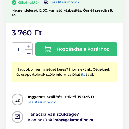
Szállítási módok ›
Külső raktár
Megrendelések 12:00, várható kézbesítés:
Önnél szerdán 8.
12.
3 760 Ft
Hozzáadás a kosárhoz
Nagyobb mennyiséget keres? Írjon nekünk. Cégeknek
és csoportoknak szóló információkat
itt
talál.
Ingyenes szállítás
-tól/től
15 026 Ft
Szállítási módok ›
Tanácsra van szüksége?
Írjon nekünk
info@galamodino.hu