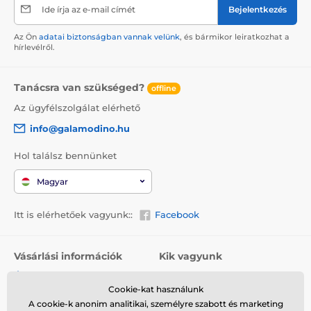
Ide írja az e-mail címét
Bejelentkezés
Az Ön
adatai biztonságban vannak velünk
, és bármikor leiratkozhat a
hírlevélről.
Tanácsra van szükséged?
offline
Az ügyfélszolgálat elérhető
info@galamodino.hu
Hol találsz bennünket
Magyar
Itt is elérhetőek vagyunk::
Facebook
Vásárlási információk
Kik vagyunk
Általános szerződési
Rólunk
feltételek
Cookie-kat használunk
Elérhetőségek
A cookie-k anonim analitikai, személyre szabott és marketing
Szállítás