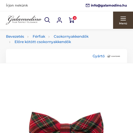
info@galamodino.hu
Írjon nekünk
0
Menü
Bevezetés
Férfiak
Csokornyakkendők
Előre kötött csokornyakkendők
Gyártó