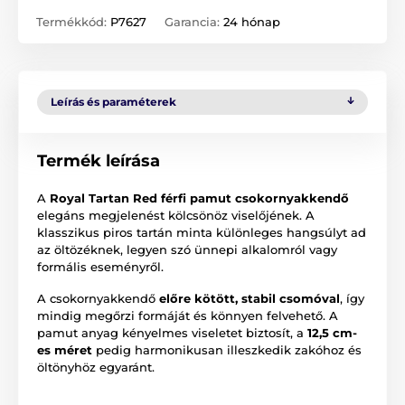
Termékkód:
P7627
Garancia:
24 hónap
Leírás és paraméterek
Termék leírása
A
Royal Tartan Red férfi pamut csokornyakkendő
elegáns megjelenést kölcsönöz viselőjének. A
klasszikus piros tartán minta különleges hangsúlyt ad
az öltözéknek, legyen szó ünnepi alkalomról vagy
formális eseményről.
A csokornyakkendő
előre kötött, stabil csomóval
, így
mindig megőrzi formáját és könnyen felvehető. A
pamut anyag kényelmes viseletet biztosít, a
12,5 cm-
es méret
pedig harmonikusan illeszkedik zakóhoz és
öltönyhöz egyaránt.