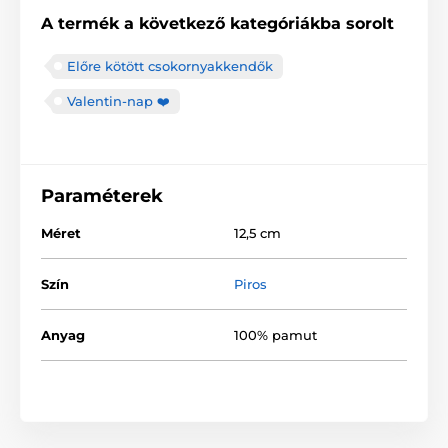
A termék a következő kategóriákba sorolt
Előre kötött csokornyakkendők
Valentin-nap ❤️
Paraméterek
Méret
12,5 cm
Szín
Piros
Anyag
100% pamut