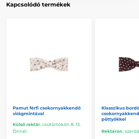
Kapcsolódó termékek
Pamut férfi csokornyakkendő
Klasszikus bord
virágmintával
csokornyakkend
pöttyökkel
Külső raktár
,
csütörtökön 8. 13.
Önnél
Rektáron
,
szerdá