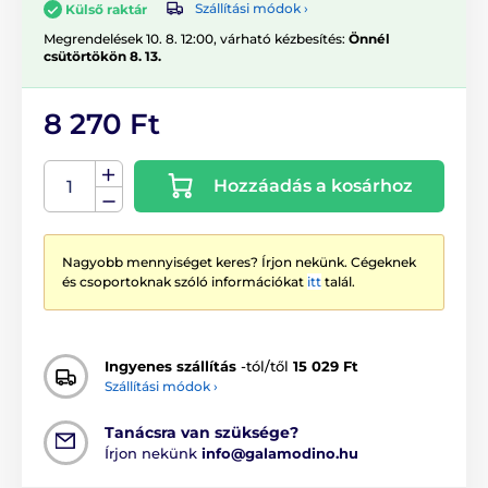
Szállítási módok ›
Külső raktár
Megrendelések 10. 8. 12:00, várható kézbesítés:
Önnél
csütörtökön 8. 13.
8 270 Ft
Hozzáadás a kosárhoz
Nagyobb mennyiséget keres? Írjon nekünk. Cégeknek
és csoportoknak szóló információkat
itt
talál.
Ingyenes szállítás
-tól/től
15 029 Ft
Szállítási módok ›
Tanácsra van szüksége?
Írjon nekünk
info@galamodino.hu