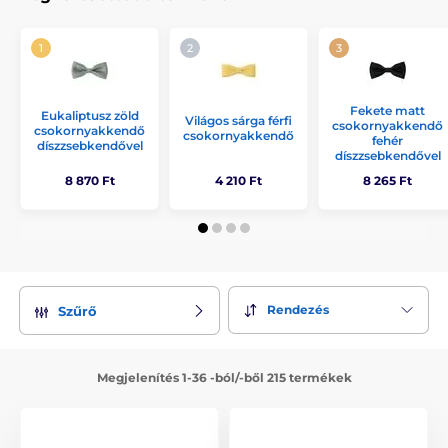
Fekete matt
Eukaliptusz zöld
Világos sárga férfi
csokornyakkendő
csokornyakkendő
csokornyakkendő
fehér
díszzsebkendővel
díszzsebkendővel
8 870 Ft
4 210 Ft
8 265 Ft
Rendezés
Szűrő
Megjelenítés 1-36 -ból/-ből 215 termékek