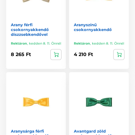
Arany férfi
Aranyszínű
csokornyakkendő
csokornyakkendő
díszzsebkendővel
Rektáron
,
kedden 8. 11. Önnél
Rektáron
,
kedden 8. 11. Önnél
8 265 Ft
4 210 Ft
Aranysárga férfi
Avantgard zöld