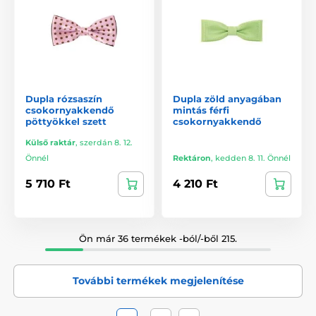
Dupla rózsaszín
Dupla zöld anyagában
csokornyakkendő
mintás férfi
pöttyökkel szett
csokornyakkendő
Külső raktár
,
szerdán 8. 12.
Önnél
Rektáron
,
kedden 8. 11. Önnél
5 710 Ft
4 210 Ft
Ön már 36 termékek -ból/-ből 215.
További termékek megjelenítése