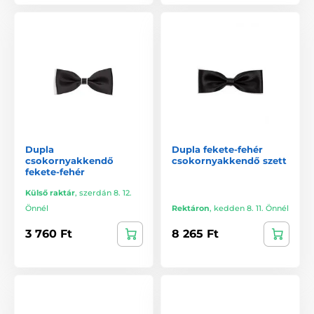
Dupla
Dupla fekete-fehér
csokornyakkendő
csokornyakkendő szett
fekete-fehér
Külső raktár
,
szerdán 8. 12.
Önnél
Rektáron
,
kedden 8. 11. Önnél
3 760 Ft
8 265 Ft