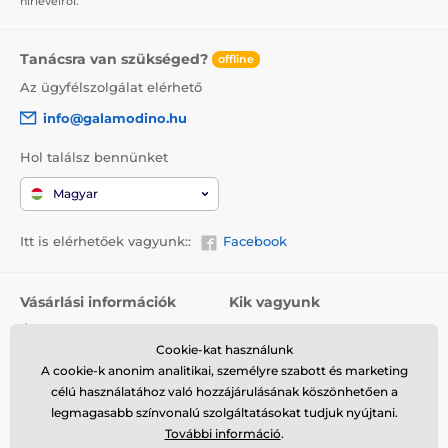
hírlevélről.
Tanácsra van szükséged?
offline
Az ügyfélszolgálat elérhető
info@galamodino.hu
Hol találsz bennünket
Magyar
Itt is elérhetőek vagyunk::
Facebook
Vásárlási információk
Kik vagyunk
Általános szerződési
Rólunk
feltételek
Cookie-kat használunk
Elérhetőségek
A cookie-k anonim analitikai, személyre szabott és marketing
Szállítás
Együttműködés a
célú használatához való hozzájárulásának köszönhetően a
Visszaküldés és reklamáció
Galamodinóval
legmagasabb színvonalú szolgáltatásokat tudjuk nyújtani.
További információ
.
Adatvédelem