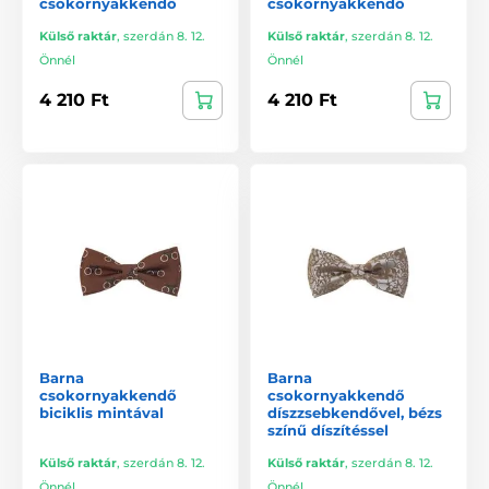
csokornyakkendő
csokornyakkendő
Külső raktár
,
szerdán 8. 12.
Külső raktár
,
szerdán 8. 12.
Önnél
Önnél
4 210 Ft
4 210 Ft
Barna
Barna
csokornyakkendő
csokornyakkendő
biciklis mintával
díszzsebkendővel, bézs
színű díszítéssel
Külső raktár
,
szerdán 8. 12.
Külső raktár
,
szerdán 8. 12.
Önnél
Önnél