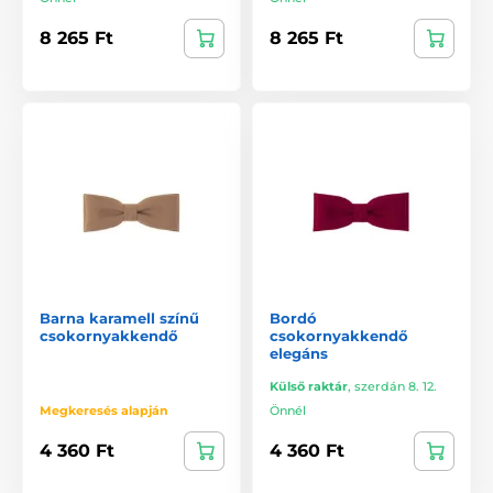
8 265 Ft
8 265 Ft
Barna karamell színű
Bordó
csokornyakkendő
csokornyakkendő
elegáns
Külső raktár
,
szerdán 8. 12.
Megkeresés alapján
Önnél
4 360 Ft
4 360 Ft