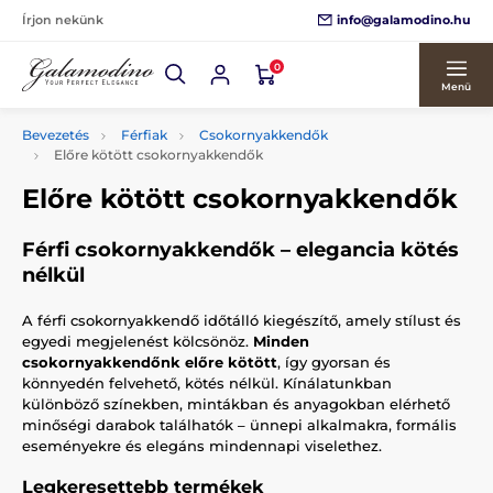
info@galamodino.hu
Írjon nekünk
0
Menü
Bevezetés
Férfiak
Csokornyakkendők
Előre kötött csokornyakkendők
Előre kötött csokornyakkendők
Férfi csokornyakkendők – elegancia kötés
nélkül
A férfi csokornyakkendő időtálló kiegészítő, amely stílust és
egyedi megjelenést kölcsönöz.
Minden
csokornyakkendőnk előre kötött
, így gyorsan és
könnyedén felvehető, kötés nélkül. Kínálatunkban
különböző színekben, mintákban és anyagokban elérhető
minőségi darabok találhatók – ünnepi alkalmakra, formális
eseményekre és elegáns mindennapi viselethez.
Legkeresettebb termékek