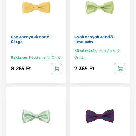
Csokornyakkendő -
Csokornyakkendő -
Sárga
lime szín
Külső raktár
,
szerdán 8. 12.
Rektáron
,
kedden 8. 11. Önnél
Önnél
8 265 Ft
7 365 Ft