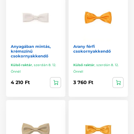
Anyagában mintás,
Arany férfi
krémszínű
csokornyakkendő
csokornyakkendő
Külső raktár
,
szerdán 8. 12.
Külső raktár
,
szerdán 8. 12.
Önnél
Önnél
4 210 Ft
3 760 Ft