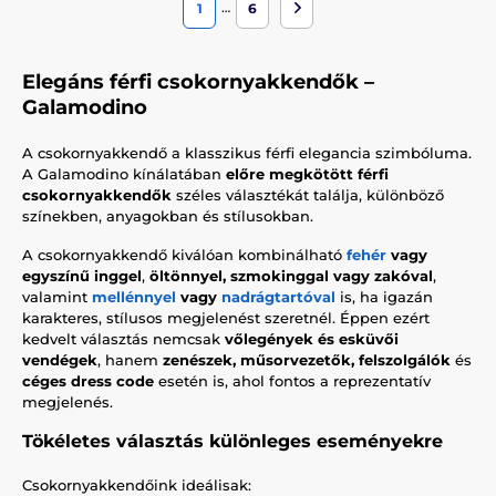
…
1
6
Elegáns férfi csokornyakkendők –
Galamodino
A csokornyakkendő a klasszikus férfi elegancia szimbóluma.
A Galamodino kínálatában
előre megkötött férfi
csokornyakkendők
széles választékát találja, különböző
színekben, anyagokban és stílusokban.
A csokornyakkendő kiválóan kombinálható
fehér
vagy
egyszínű inggel
,
öltönnyel, szmokinggal vagy zakóval
,
valamint
mellénnyel
vagy
nadrágtartóval
is, ha igazán
karakteres, stílusos megjelenést szeretnél. Éppen ezért
kedvelt választás nemcsak
vőlegények és esküvői
vendégek
, hanem
zenészek, műsorvezetők, felszolgálók
és
céges dress code
esetén is, ahol fontos a reprezentatív
megjelenés.
Tökéletes választás különleges eseményekre
Csokornyakkendőink ideálisak: