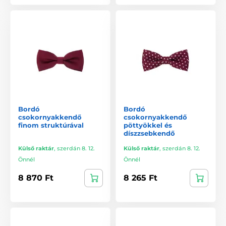
Bordó
Bordó
csokornyakkendő
csokornyakkendő
finom struktúrával
pöttyökkel és
díszzsebkendő
Külső raktár
,
szerdán 8. 12.
Külső raktár
,
szerdán 8. 12.
Önnél
Önnél
8 870 Ft
8 265 Ft