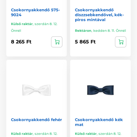
Csokornyakkendő 575-
Csokornyakkendő
9024
díszzsebkendővel, kék-
piros mintával
Külső raktár
,
szerdán 8. 12.
Önnél
Rektáron
,
kedden 8. 11. Önnél
8 265 Ft
5 865 Ft
Csokornyakkendő fehér
Csokornyakkendő kék
mat
Külső raktár
,
szerdán 8. 12.
Külső raktár
,
szerdán 8. 12.