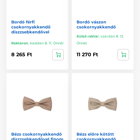
Bordó férfi
Bordó vászon
csokornyakkendő
csokornyakkendő
díszzsebkendővel
Külső raktár
,
szerdán 8. 12.
Rektáron
,
kedden 8. 11. Önnél
Önnél
8 265 Ft
11 270 Ft
Bézs csokornyakkendő
Bézs előre kötött
díszzsebkendővel finom
csokornyakkendő