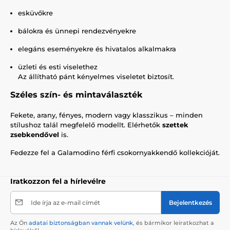
esküvőkre
bálokra és ünnepi rendezvényekre
elegáns eseményekre és hivatalos alkalmakra
üzleti és esti viselethez
Az állítható pánt kényelmes viseletet biztosít.
Széles szín- és mintaválaszték
Fekete, arany, fényes, modern vagy klasszikus – minden
stílushoz talál megfelelő modellt. Elérhetők
szettek
zsebkendővel
is.
Fedezze fel a Galamodino férfi csokornyakkendő kollekcióját.
Iratkozzon fel a hírlevélre
Ide írja az e-mail címét
Bejelentkezés
Az Ön
adatai biztonságban vannak velünk
, és bármikor leiratkozhat a