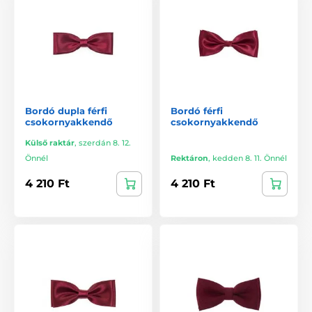
Bordó dupla férfi
Bordó férfi
csokornyakkendő
csokornyakkendő
Külső raktár
,
szerdán 8. 12.
Önnél
Rektáron
,
kedden 8. 11. Önnél
4 210 Ft
4 210 Ft