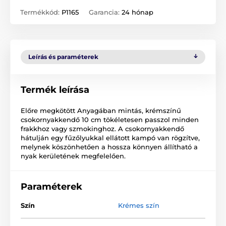
Termékkód:
P1165
Garancia:
24 hónap
Leírás és paraméterek
Termék leírása
Előre megkötött Anyagában mintás, krémszínű
csokornyakkendő 10 cm tökéletesen passzol minden
frakkhoz vagy szmokinghoz. A csokornyakkendő
hátulján egy fűzőlyukkal ellátott kampó van rögzítve,
melynek köszönhetően a hossza könnyen állítható a
nyak kerületének megfelelően.
Paraméterek
Szín
Krémes szín