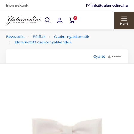
info@galamodino.hu
Írjon nekünk
0
Menü
Bevezetés
Férfiak
Csokornyakkendők
Előre kötött csokornyakkendők
Gyártó