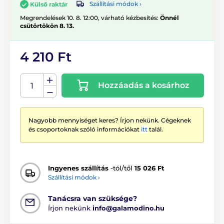
Szállítási módok ›
Külső raktár
Megrendelések 10. 8. 12:00, várható kézbesítés:
Önnél
csütörtökön 8. 13.
4 210 Ft
Hozzáadás a kosárhoz
Nagyobb mennyiséget keres? Írjon nekünk. Cégeknek
és csoportoknak szóló információkat
itt
talál.
Ingyenes szállítás
-tól/től
15 026 Ft
Szállítási módok ›
Tanácsra van szüksége?
Írjon nekünk
info@galamodino.hu