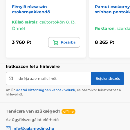
Fénylő rózsaszín
Pamut csokorny
csokornyakkendő
színben pontokk
Külső raktár
,
csütörtökön 8. 13.
Önnél
Rektáron
,
szerdá
3 760 Ft
8 265 Ft
Kosárba
Iratkozzon fel a hírlevélre
Ide írja az e-mail címét
Bejelentkezés
Az Ön
adatai biztonságban vannak velünk
, és bármikor leiratkozhat a
hírlevélről.
Tanácsra van szükséged?
offline
Az ügyfélszolgálat elérhető
info@galamodino.hu