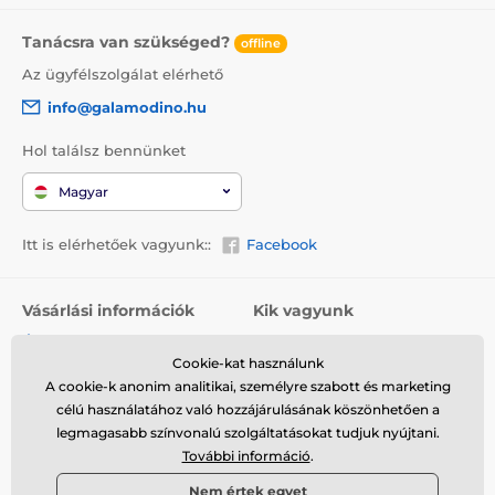
Tanácsra van szükséged?
offline
Az ügyfélszolgálat elérhető
info@galamodino.hu
Hol találsz bennünket
Magyar
Itt is elérhetőek vagyunk::
Facebook
Vásárlási információk
Kik vagyunk
Általános szerződési
Rólunk
feltételek
Cookie-kat használunk
Elérhetőségek
A cookie-k anonim analitikai, személyre szabott és marketing
Szállítás
Együttműködés a
célú használatához való hozzájárulásának köszönhetően a
Visszaküldés és reklamáció
Galamodinóval
legmagasabb színvonalú szolgáltatásokat tudjuk nyújtani.
További információ
.
Adatvédelem
Nem értek egyet