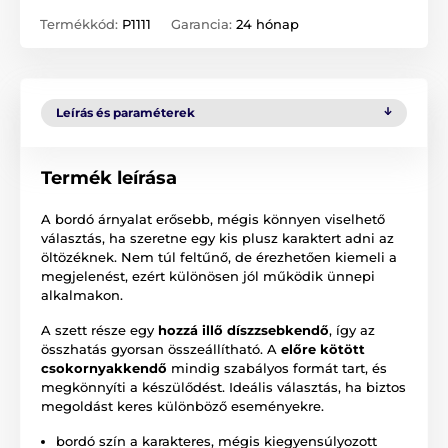
Termékkód:
P1111
Garancia:
24 hónap
Leírás és paraméterek
Termék leírása
A bordó árnyalat erősebb, mégis könnyen viselhető
választás, ha szeretne egy kis plusz karaktert adni az
öltözéknek. Nem túl feltűnő, de érezhetően kiemeli a
megjelenést, ezért különösen jól működik ünnepi
alkalmakon.
A szett része egy
hozzá illő díszzsebkendő
, így az
összhatás gyorsan összeállítható. A
előre kötött
csokornyakkendő
mindig szabályos formát tart, és
megkönnyíti a készülődést. Ideális választás, ha biztos
megoldást keres különböző eseményekre.
bordó szín a karakteres, mégis kiegyensúlyozott