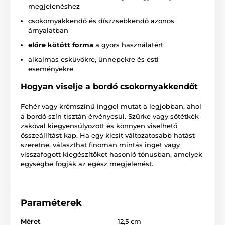
megjelenéshez
csokornyakkendő és díszzsebkendő azonos
árnyalatban
előre kötött forma
a gyors használatért
alkalmas esküvőkre, ünnepekre és esti
eseményekre
Hogyan viselje a bordó csokornyakkendőt
Fehér vagy krémszínű inggel mutat a legjobban, ahol
a bordó szín tisztán érvényesül. Szürke vagy sötétkék
zakóval kiegyensúlyozott és könnyen viselhető
összeállítást kap. Ha egy kicsit változatosabb hatást
szeretne, választhat finoman mintás inget vagy
visszafogott kiegészítőket hasonló tónusban, amelyek
egységbe fogják az egész megjelenést.
Paraméterek
Méret
12,5 cm