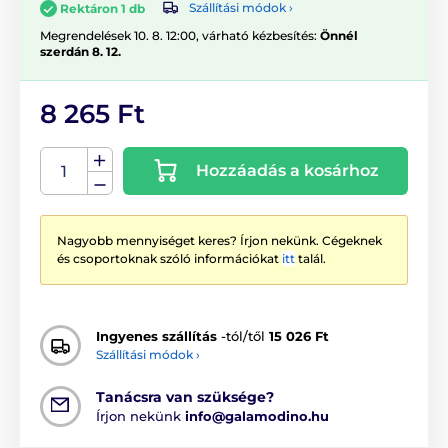
Szállítási módok ›
Rektáron 1 db
Megrendelések 10. 8. 12:00, várható kézbesítés:
Önnél
szerdán 8. 12.
8 265 Ft
Hozzáadás a kosárhoz
Nagyobb mennyiséget keres? Írjon nekünk. Cégeknek
és csoportoknak szóló információkat
itt
talál.
Ingyenes szállítás
-tól/től
15 026 Ft
Szállítási módok ›
Tanácsra van szüksége?
Írjon nekünk
info@galamodino.hu