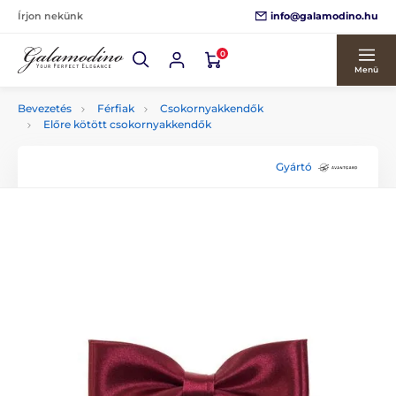
info@galamodino.hu
Írjon nekünk
0
Menü
Bevezetés
Férfiak
Csokornyakkendők
Előre kötött csokornyakkendők
Gyártó