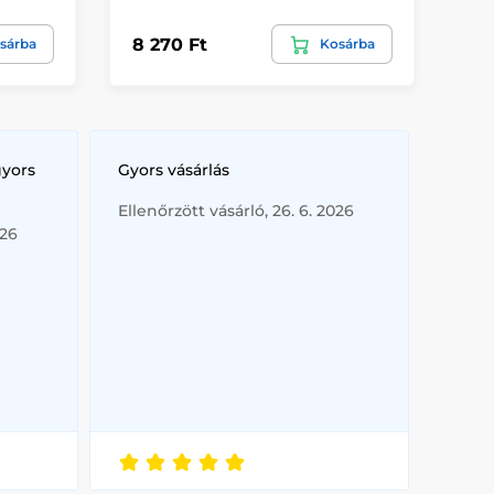
8 270 Ft
8 
sárba
Kosárba
gyors
Gyors vásárlás
Ellenőrzött vásárló, 26. 6. 2026
026