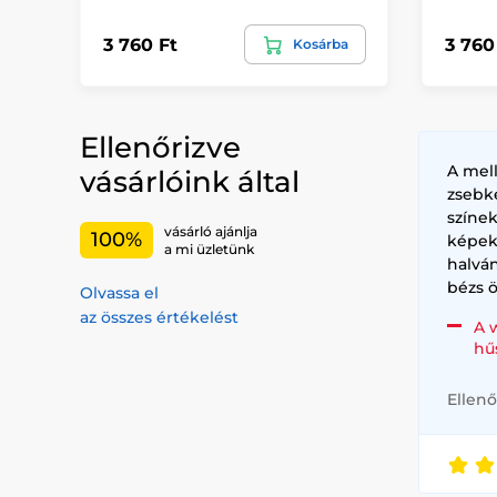
3 760 Ft
3 760
Kosárba
Ellenőrizve
A mel
vásárlóink által
zsebk
színe
vásárló ajánlja
100%
képek
a mi üzletünk
halvá
bézs ö
Olvassa el
az összes értékelést
A 
hű
Ellenő