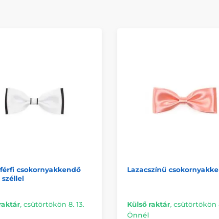
férfi csokornyakkendő
Lazacszínű csokornyakk
 széllel
raktár
,
csütörtökön 8. 13.
Külső raktár
,
csütörtökön 8
Önnél