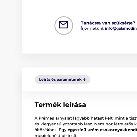
Tanácsra van szüksége?
Írjon nekünk
info@galamodin
Leírás és paraméterek
Termék leírása
A krémes árnyalat lágyabb hatást kelt, mint a tis
és kiegyensúlyozottabb lesz. Nem hoz létre erős k
öltözékhez. Egy
egyszínű krém csokornyakkend
megjelenést biztosít.