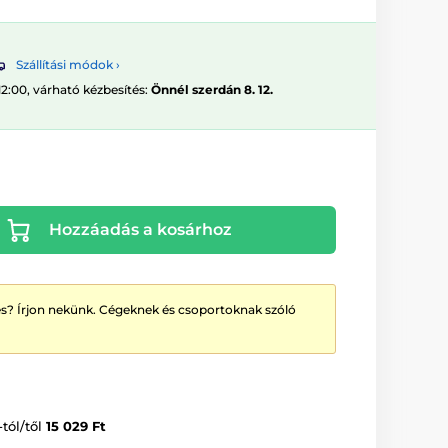
Szállítási módok ›
12:00, várható kézbesítés:
Önnél szerdán 8. 12.
Hozzáadás a kosárhoz
? Írjon nekünk. Cégeknek és csoportoknak szóló
-tól/től
15 029 Ft