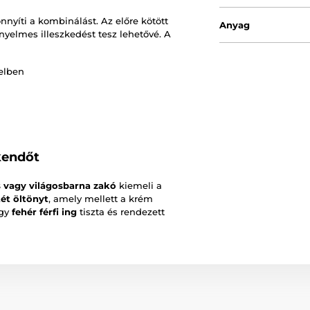
nnyíti a kombinálást. Az előre kötött
Anyag
yelmes illeszkedést tesz lehetővé. A
telben
kendőt
 vagy világosbarna zakó
kiemeli a
ét öltönyt
, amely mellett a krém
egy
fehér férfi ing
tiszta és rendezett