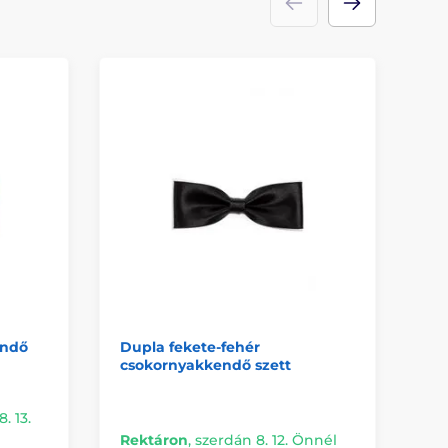
endő
Dupla fekete-fehér
Sö
csokornyakkendő szett
cs
dí
. 13.
Kü
Rektáron
,
szerdán 8. 12. Önnél
Ön