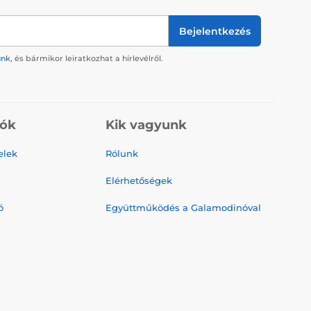
Bejelentkezés
ünk
, és bármikor leiratkozhat a hírlevélről.
iók
Kik vagyunk
elek
Rólunk
Elérhetőségek
ó
Együttműködés a Galamodinóval