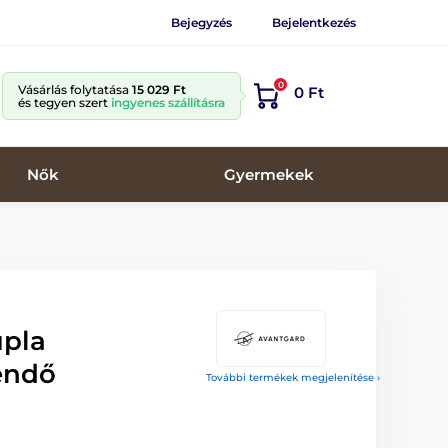
Bejegyzés
Bejelentkezés
0
Vásárlás folytatása
15 029 Ft
0 Ft
és tegyen szert
ingyenes szállításra
Nők
Gyermekek
upla
endő
További termékek megjelenítése ›