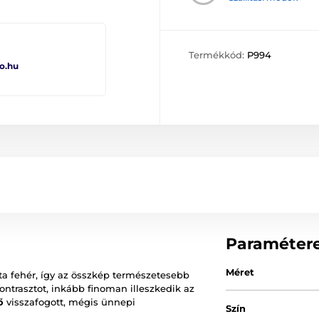
Termékkód:
P994
o.hu
Paraméter
Méret
zta fehér, így az összkép természetesebb
ontrasztot, inkább finoman illeszkedik az
ő
visszafogott, mégis ünnepi
Szín