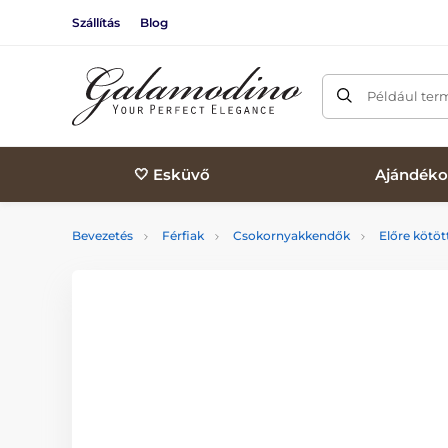
Szállítás
Blog
Például ter
🤍 Esküvő
Ajándéko
Bevezetés
Férfiak
Csokornyakkendők
Előre kötö