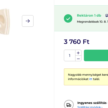
Rektáron 1 db
Megrendelések 10. 8. 
3 760 Ft
Nagyobb mennyiséget keres
információkat
itt
talál.
Ingyenes szállítás
Szállítási módok ›