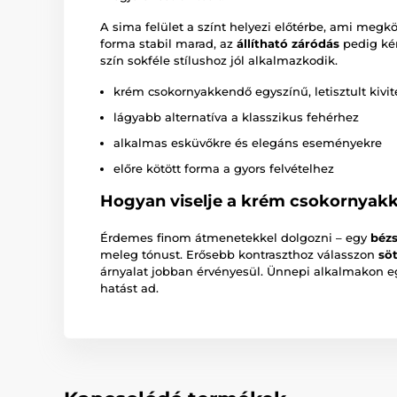
A sima felület a színt helyezi előtérbe, ami megkö
forma stabil marad, az
állítható záródás
pedig kén
szín sokféle stílushoz jól alkalmazkodik.
krém csokornyakkendő egyszínű, letisztult kivi
lágyabb alternatíva a klasszikus fehérhez
alkalmas esküvőkre és elegáns eseményekre
előre kötött forma a gyors felvételhez
Hogyan viselje a krém csokornyak
Érdemes finom átmenetekkel dolgozni – egy
bézs
meleg tónust. Erősebb kontraszthoz válasszon
söt
árnyalat jobban érvényesül. Ünnepi alkalmakon 
hatást ad.