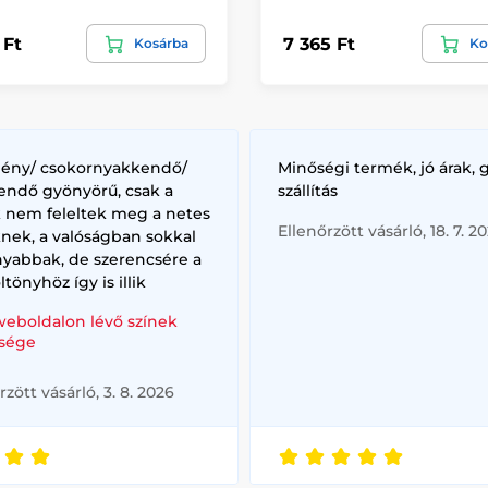
 Ft
7 365 Ft
Kosárba
Ko
lény/ csokornyakkendő/
Minőségi termék, jó árak, 
endő gyönyörű, csak a
szállítás
k nem feleltek meg a netes
Ellenőrzött vásárló, 18. 7. 2
nek, a valóságban sokkal
nyabbak, de szerencsére a
ltönyhöz így is illik
weboldalon lévő színek
sége
rzött vásárló, 3. 8. 2026