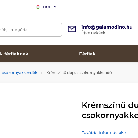
HUF
info@galamodino.hu
mék, kategória
Írjon nekünk
k férfiaknak
Férfiak
tt csokornyakkendők
Krémszínű dupla csokornyakkendő
Krémszínű d
csokornyakk
További információk ›