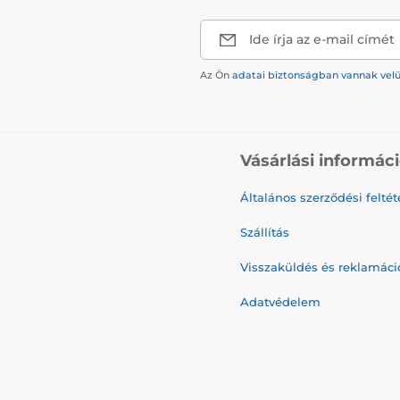
Ide írja az e-mail címét
Az Ön
adatai biztonságban vannak vel
Vásárlási informác
Általános szerződési feltét
Szállítás
Visszaküldés és reklamáci
Adatvédelem