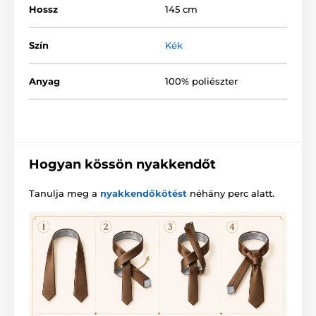
Hossz
145 cm
Szín
Kék
Anyag
100% poliészter
Hogyan kössön nyakkendőt
Tanulja meg a
nyakkendőkötést
néhány perc alatt.