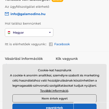
Az ügyfélszolgálat elérhető
info@galamodino.hu
Hol találsz bennünket
Magyar
Itt is elérhetőek vagyunk::
Facebook
Vásárlási információk
Kik vagyunk
Általános szerződési
Rólunk
feltételek
Cookie-kat használunk
Elérhetőségek
A cookie-k anonim analitikai, személyre szabott és marketing
Szállítás
Együttműködés a
célú használatához való hozzájárulásának köszönhetően a
Visszaküldés és reklamáció
Galamodinóval
legmagasabb színvonalú szolgáltatásokat tudjuk nyújtani.
További információ
.
Adatvédelem
Nem értek egyet
egyetértek
© 2026 www.galamodino.hu ⦁ Webshop szolgáltatónk a
SIMPLIA.cz