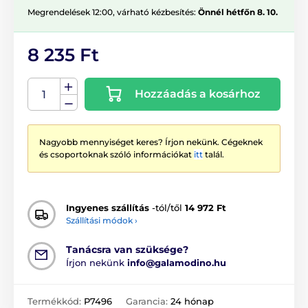
Megrendelések 12:00, várható kézbesítés:
Önnél hétfőn 8. 10.
8 235 Ft
Hozzáadás a kosárhoz
Nagyobb mennyiséget keres? Írjon nekünk. Cégeknek
és csoportoknak szóló információkat
itt
talál.
Ingyenes szállítás
-tól/től
14 972 Ft
Szállítási módok ›
Tanácsra van szüksége?
Írjon nekünk
info@galamodino.hu
Termékkód:
P7496
Garancia:
24 hónap