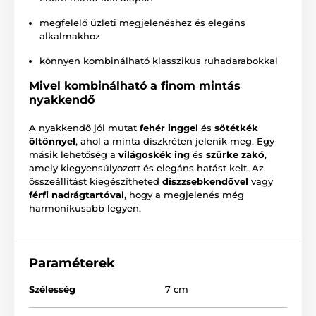
megfelelő üzleti megjelenéshez és elegáns
alkalmakhoz
könnyen kombinálható klasszikus ruhadarabokkal
Mivel kombinálható a finom mintás
nyakkendő
A nyakkendő jól mutat
fehér inggel
és
sötétkék
öltönnyel
, ahol a minta diszkréten jelenik meg. Egy
másik lehetőség a
világoskék ing
és
szürke zakó
,
amely kiegyensúlyozott és elegáns hatást kelt. Az
összeállítást kiegészítheted
díszzsebkendővel
vagy
férfi nadrágtartóval
, hogy a megjelenés még
harmonikusabb legyen.
Paraméterek
Szélesség
7 cm