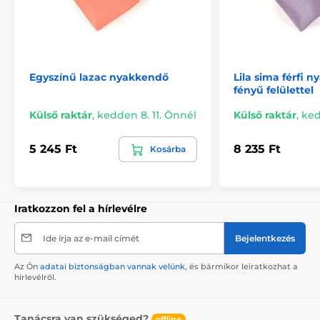
Egyszínű lazac nyakkendő
Lila sima férfi 
fényű felülettel
Külső raktár
,
kedden 8. 11. Önnél
Külső raktár
,
ked
5 245 Ft
8 235 Ft
Kosárba
Iratkozzon fel a hírlevélre
Ide írja az e-mail címét
Bejelentkezés
Az Ön
adatai biztonságban vannak velünk
, és bármikor leiratkozhat a
hírlevélről.
Tanácsra van szükséged?
offline