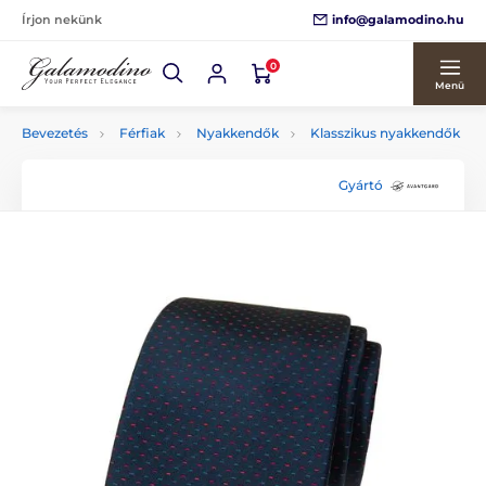
info@galamodino.hu
Írjon nekünk
0
Menü
Bevezetés
Férfiak
Nyakkendők
Klasszikus nyakkendők
Gyártó