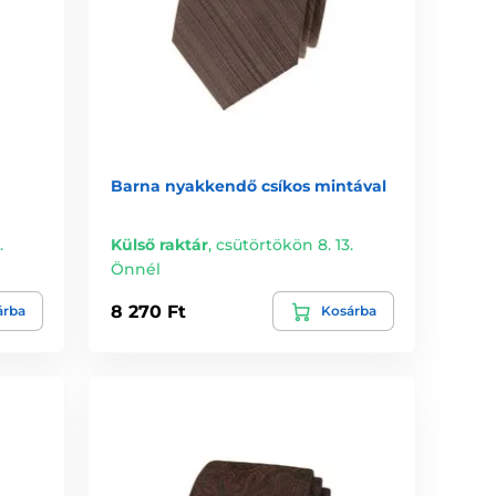
Barna nyakkendő csíkos mintával
.
Külső raktár
,
csütörtökön 8. 13.
Önnél
8 270 Ft
árba
Kosárba