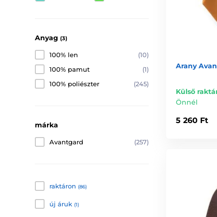
Anyag
(3)
100% len
(10)
Arany Ava
100% pamut
(1)
100% poliészter
(245)
Külső raktá
Önnél
5 260 Ft
márka
Avantgard
(257)
raktáron
(86)
új áruk
(1)