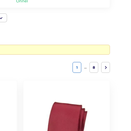
Önnél
…
1
8