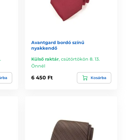
Avantgard bordó színű
nyakkendő
.
Külső raktár
,
csütörtökön 8. 13.
Önnél
6 450 Ft
árba
Kosárba