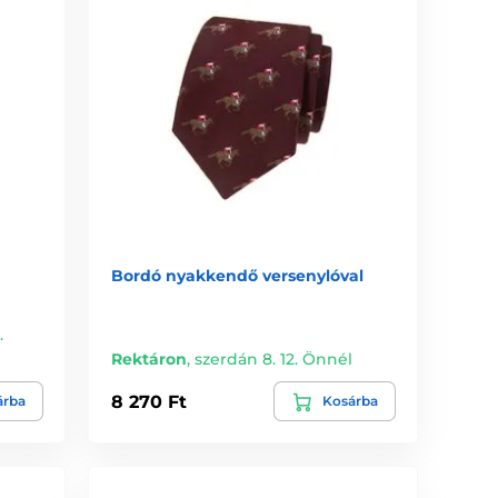
Bordó nyakkendő versenylóval
.
Rektáron
,
szerdán 8. 12. Önnél
8 270 Ft
árba
Kosárba