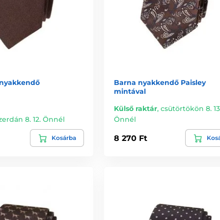
i nyakkendő
Barna nyakkendő Paisley
mintával
Külső raktár
,
csütörtökön 8. 13
zerdán 8. 12. Önnél
Önnél
8 270 Ft
Kosárba
Kos