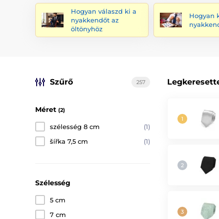
Hogyan válaszd ki a
Hogyan 
nyakkendőt az
nyakken
öltönyhöz
Szűrő
Legkeresett
257
Méret
(2)
szélesség 8 cm
(1)
šířka 7,5 cm
(1)
Szélesség
5 cm
7 cm