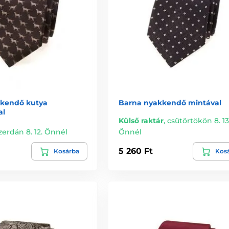
kendő kutya
Barna nyakkendő mintával
al
Külső raktár
,
csütörtökön 8. 13
zerdán 8. 12. Önnél
Önnél
5 260 Ft
Kosárba
Kos