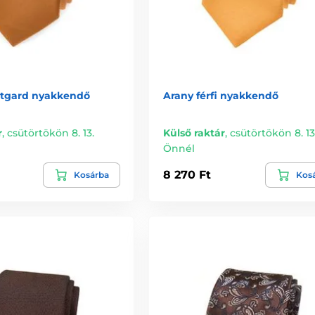
ntgard nyakkendő
Arany férfi nyakkendő
r
,
csütörtökön 8. 13.
Külső raktár
,
csütörtökön 8. 13
Önnél
8 270 Ft
Kosárba
Kos