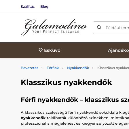
Szállítás
Blog
Például ter
🤍 Esküvő
Ajándéko
Bevezetés
Férfiak
Nyakkendők
Klasszikus nyakk
Klasszikus nyakkendők
Férfi nyakkendők – klasszikus sz
A klasszikus szélességű férfi nyakkendő sokoldalú kieg
nyakkendők
találhatók különböző színekben, mintákba
professzionális megjelenést és kiegyensúlyozott eleganci