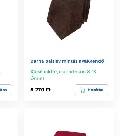
Barna paisley mintás nyakkendő
.
Külső raktár
,
csütörtökön 8. 13.
Önnél
8 270 Ft
árba
Kosárba