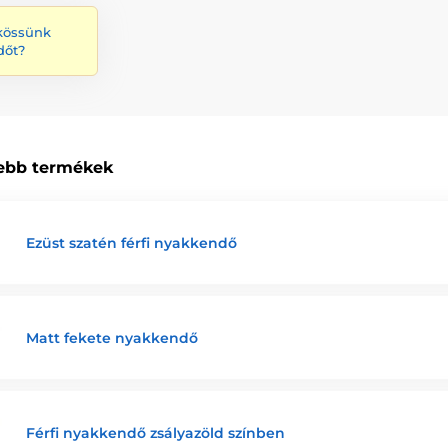
kössünk
dőt?
ebb termékek
Ezüst szatén férfi nyakkendő
Matt fekete nyakkendő
Férfi nyakkendő zsályazöld színben