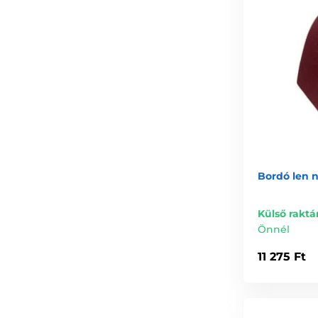
Bordó len 
Külső raktá
Önnél
11 275 Ft