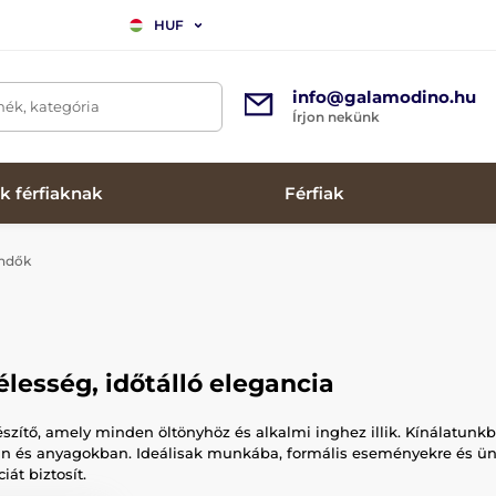
HUF
info@galamodino.hu
mék, kategória
Írjon nekünk
k férfiaknak
Férfiak
endők
élesség, időtálló elegancia
észítő, amely minden öltönyhöz és alkalmi inghez illik. Kínálatun
n és anyagokban. Ideálisak munkába, formális eseményekre és ün
át biztosít.