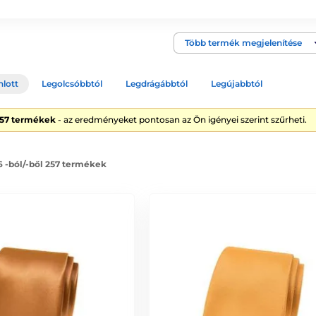
Több termék megjelenítése
nlott
Legolcsóbbtól
Legdrágábbtól
Legújabbtól
257 termékek
- az eredményeket pontosan az Ön igényei szerint szűrheti.
6 -ból/-ből 257 termékek