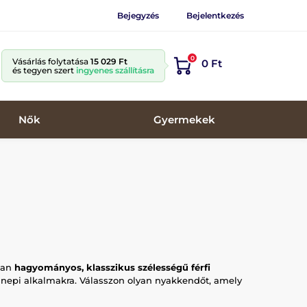
Bejegyzés
Bejelentkezés
0
Vásárlás folytatása
15 029 Ft
0 Ft
és tegyen szert
ingyenes szállításra
Nők
Gyermekek
kban
hagyományos, klasszikus szélességű férfi
nepi alkalmakra. Válasszon olyan nyakkendőt, amely