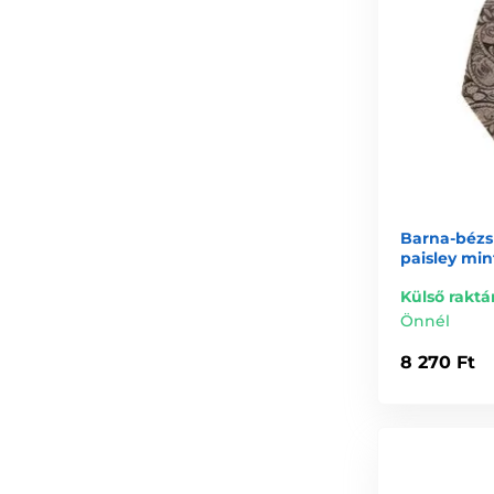
Barna-bézs
paisley min
Külső raktá
Önnél
8 270 Ft