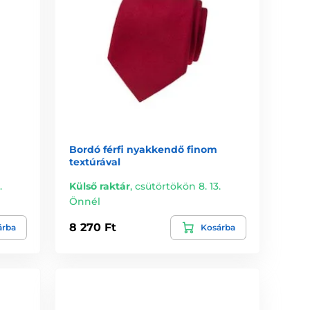
Bordó férfi nyakkendő finom
textúrával
.
Külső raktár
,
csütörtökön 8. 13.
Önnél
8 270 Ft
árba
Kosárba