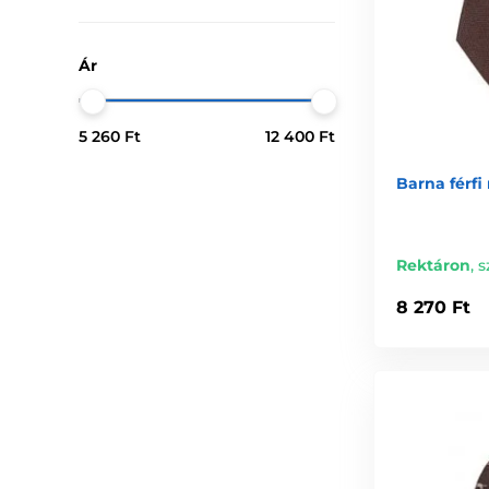
Ár
5 260 Ft
12 400 Ft
Barna férf
Rektáron
,
s
8 270 Ft