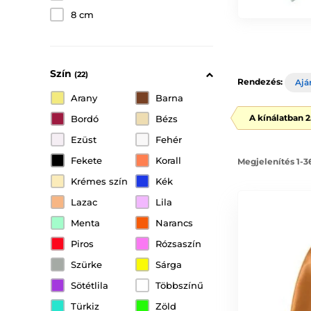
8 cm
Szín
(22)
Rendezés:
Ajá
Arany
Barna
A kínálatban 
Bordó
Bézs
Ezüst
Fehér
Fekete
Korall
Megjelenítés 1-3
Krémes szín
Kék
Lazac
Lila
Menta
Narancs
Piros
Rózsaszín
Szürke
Sárga
Sötétlila
Többszínű
Türkiz
Zöld