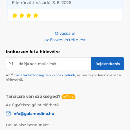
Ellenőrzött vásárló, 3. 8. 2026
Olvassa el
az összes értékelést
Iratkozzon fel a hírlevélre
Ide írja az e-mail címét
Bejelentkezés
Az Ön
adatai biztonságban vannak velünk
, és bármikor leiratkozhat a
hírlevélről.
Tanácsra van szükséged?
offline
Az ügyfélszolgálat elérhető
info@galamodino.hu
Hol találsz bennünket