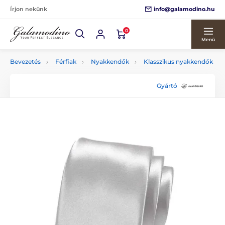
info@galamodino.hu
Írjon nekünk
0
Menü
Bevezetés
Férfiak
Nyakkendők
Klasszikus nyakkendők
Gyártó