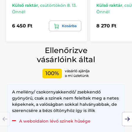
Külső raktár
,
csütörtökön 8. 13.
Külső raktár
,
csü
Önnél
Önnél
6 450 Ft
8 270 Ft
Kosárba
Ellenőrizve
vásárlóink által
vásárló ajánlja
100%
a mi üzletünk
A mellény/ csokornyakkendő/ zsebkendő
gyönyörű, csak a színek nem feleltek meg a netes
képeknek, a valóságban sokkal halványabbak, de
szerencsére a bézs öltönyhöz így is illik
A weboldalon lévő színek hűsége