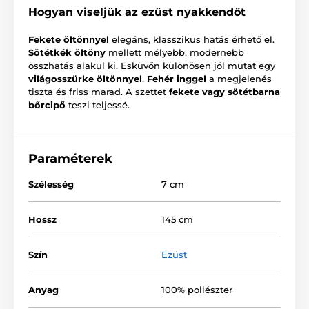
Hogyan viseljük az ezüst nyakkendőt
Fekete öltönnyel
elegáns, klasszikus hatás érhető el.
Sötétkék öltöny
mellett mélyebb, modernebb
összhatás alakul ki. Esküvőn különösen jól mutat egy
világosszürke öltönnyel
.
Fehér inggel
a megjelenés
tiszta és friss marad. A szettet
fekete vagy sötétbarna
bőrcipő
teszi teljessé.
Paraméterek
Szélesség
7 cm
Hossz
145 cm
Szín
Ezüst
Anyag
100% poliészter