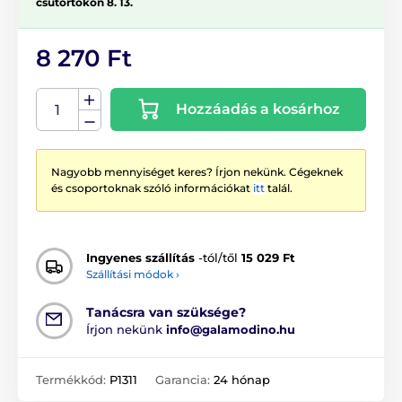
csütörtökön 8. 13.
8 270 Ft
Hozzáadás a kosárhoz
Nagyobb mennyiséget keres? Írjon nekünk. Cégeknek
és csoportoknak szóló információkat
itt
talál.
Ingyenes szállítás
-tól/től
15 029 Ft
Szállítási módok ›
Tanácsra van szüksége?
Írjon nekünk
info@galamodino.hu
Termékkód:
P1311
Garancia:
24 hónap