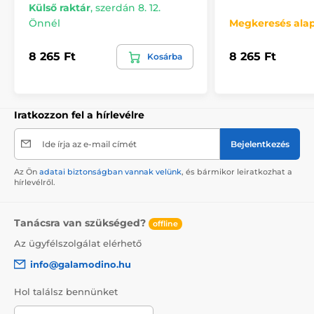
Külső raktár
,
szerdán 8. 12.
Önnél
Megkeresés ala
8 265 Ft
8 265 Ft
Kosárba
Iratkozzon fel a hírlevélre
Ide írja az e-mail címét
Bejelentkezés
Az Ön
adatai biztonságban vannak velünk
, és bármikor leiratkozhat a
hírlevélről.
Tanácsra van szükséged?
offline
Az ügyfélszolgálat elérhető
info@galamodino.hu
Hol találsz bennünket