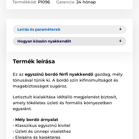
Termékkód:
P1096
Garancia:
24 hónap
Leírás és paraméterek
Hogyan kössön nyakkendőt
Termék leírása
Ez az
egyszínű bordó férfi nyakkendő
gazdag, mély
tónusával tűnik ki. A bordó szín kifinomultságot és
magabiztosságot sugároz.
Letisztult kialakítása időtálló megjelenést biztosít,
amely tökéletes üzleti és formális környezetben
egyaránt.
•
Mély bordó árnyalat
• Klasszikus egyszínű kivitel
• Üzleti és ünnepi viselethez
• Elegáns és karakteres