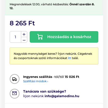
Megrendelések 12:00, várható kézbesítés:
Önnél szerdán 8.
12.
8 265 Ft
Hozzáadás a kosárhoz
Nagyobb mennyiséget keres? Írjon nekünk. Cégeknek
és csoportoknak szóló információkat
itt
talál.
Ingyenes szállítás
-tól/től
15 026 Ft
Szállítási módok ›
Tanácsra van szüksége?
Írjon nekünk
info@galamodino.hu