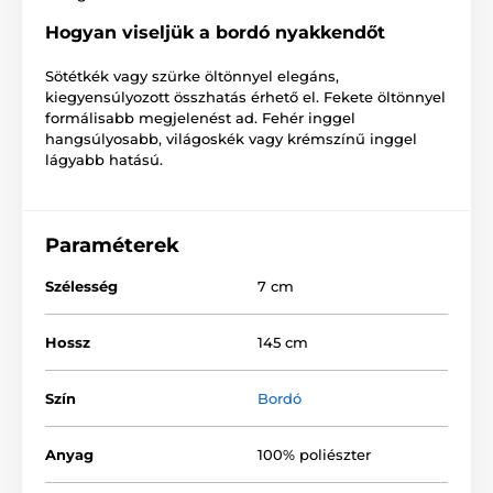
Hogyan viseljük a bordó nyakkendőt
Sötétkék vagy szürke öltönnyel elegáns,
kiegyensúlyozott összhatás érhető el. Fekete öltönnyel
formálisabb megjelenést ad. Fehér inggel
hangsúlyosabb, világoskék vagy krémszínű inggel
lágyabb hatású.
Paraméterek
Szélesség
7 cm
Hossz
145 cm
Szín
Bordó
Anyag
100% poliészter