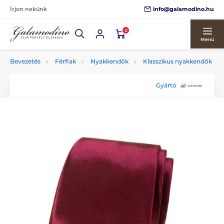
info@galamodino.hu
Írjon nekünk
0
Menü
Bevezetés
Férfiak
Nyakkendők
Klasszikus nyakkendők
Gyártó