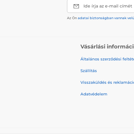
Ide írja az e-mail címét
Az Ön
adatai biztonságban vannak vel
Vásárlási informác
Általános szerződési feltét
Szállítás
Visszaküldés és reklamáci
Adatvédelem