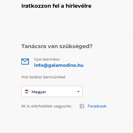
Iratkozzon fel a hírlevélre
Tanácsra van szükséged?
Írjon bármikor
info@galamodino.hu
Hol találsz bennünket
Magyar
Itt is elérhetőek vagyunk::
Facebook