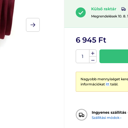
Külső raktár
Megrendelések 10. 8. 
6 945 Ft
Nagyobb mennyiséget keres
információkat
itt
talál.
Ingyenes szállítás
Szállítási módok ›