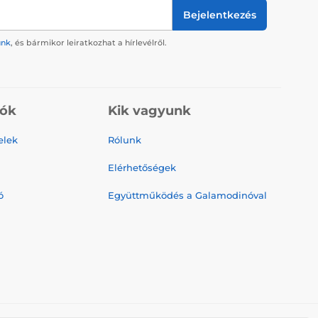
Bejelentkezés
ünk
, és bármikor leiratkozhat a hírlevélről.
iók
Kik vagyunk
elek
Rólunk
Elérhetőségek
ó
Együttműködés a Galamodinóval