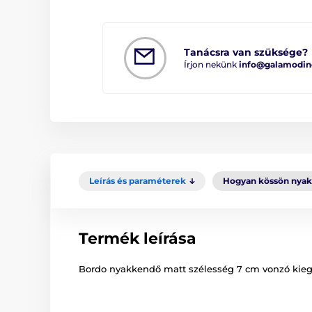
Tanácsra van szüksége?
Írjon nekünk
info@galamodin
Leírás és paraméterek
Hogyan kössön nya
Termék leírása
Bordo nyakkendő matt szélesség 7 cm vonzó kiegé