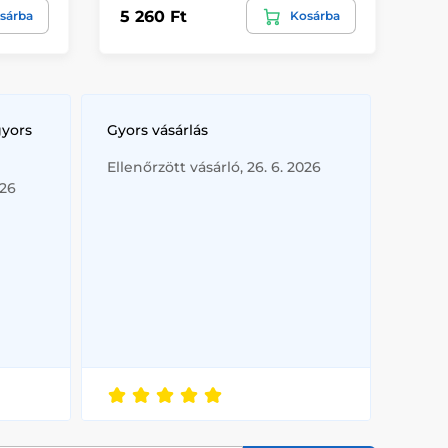
5 260 Ft
8 
sárba
Kosárba
gyors
Gyors vásárlás
Ellenőrzött vásárló, 26. 6. 2026
026