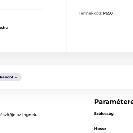
Termékkód:
P650
o.hu
kkendőt
Paraméter
Szélesség
szítője az ingnek.
Hossz