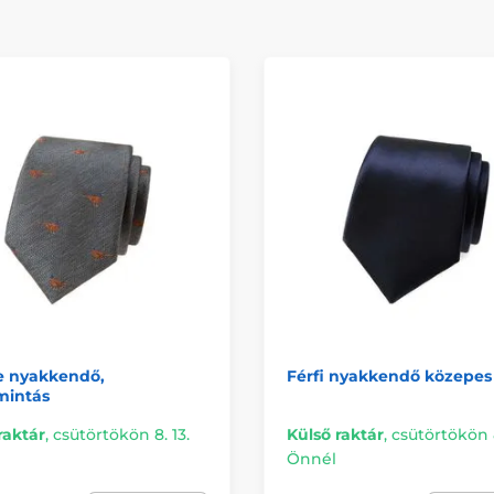
e nyakkendő,
Férfi nyakkendő közepes
mintás
raktár
,
csütörtökön 8. 13.
Külső raktár
,
csütörtökön 8
Önnél