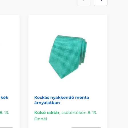
 kék
Kockás nyakkendő menta
Fé
árnyalatban
Na
. 13.
Külső raktár
,
csütörtökön 8. 13.
Kü
Önnél
Ön