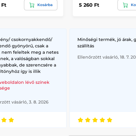
 Ft
5 260 Ft
Kosárba
Ko
lény/ csokornyakkendő/
Minőségi termék, jó árak, 
endő gyönyörű, csak a
szállítás
k nem feleltek meg a netes
Ellenőrzött vásárló, 18. 7. 2
nek, a valóságban sokkal
nyabbak, de szerencsére a
ltönyhöz így is illik
weboldalon lévő színek
sége
rzött vásárló, 3. 8. 2026