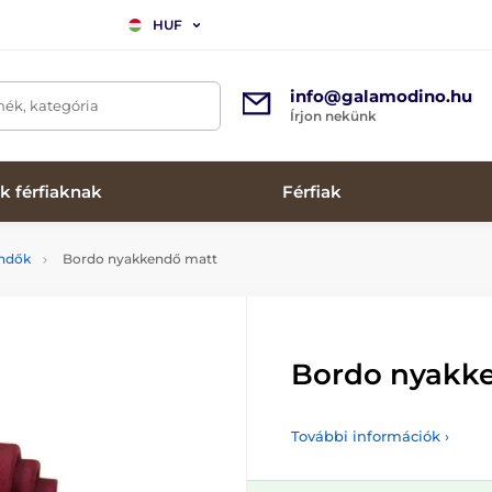
HUF
info@galamodino.hu
mék, kategória
Írjon nekünk
k férfiaknak
Férfiak
endők
Bordo nyakkendő matt
Bordo nyakk
További információk ›