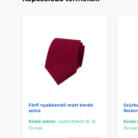
Férfi nyakkendő matt bordó
Szürk
színű
fácán
Külső raktár
,
csütörtökön 8. 13.
Külső 
Önnél
Önnél