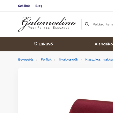
Szállítás
Blog
Például ter
🤍 Esküvő
Ajándéko
Bevezetés
Férfiak
Nyakkendők
Klasszikus nyakk