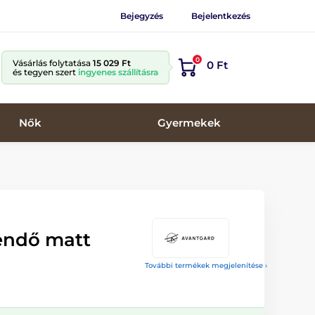
Bejegyzés
Bejelentkezés
0
Vásárlás folytatása
15 029 Ft
0 Ft
és tegyen szert
ingyenes szállításra
Nők
Gyermekek
endő matt
További termékek megjelenítése ›