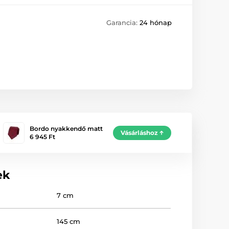
Garancia:
24 hónap
Bordo nyakkendő matt
Vásárláshoz
6 945 Ft
ek
7 cm
145 cm