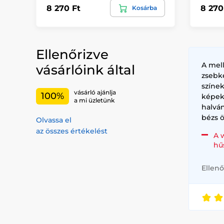
8 270 Ft
8 270
Kosárba
Ellenőrizve
A mel
vásárlóink által
zsebk
színe
vásárló ajánlja
100%
képek
a mi üzletünk
halvá
bézs ö
Olvassa el
az összes értékelést
A 
hű
Ellenő