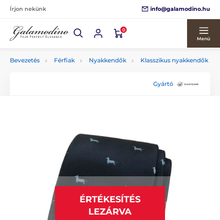
info@galamodino.hu
Írjon nekünk
0
Menü
Bevezetés
Férfiak
Nyakkendők
Klasszikus nyakkendők
Gyártó
ÉRTÉKESÍTÉS
LEZÁRVA