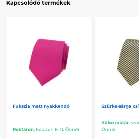
Kapcsolódó termékek
Fukszia matt nyakkendő
Szürke-sárga cs
Külső raktár
,
sze
Rektáron
,
kedden 8. 11. Önnél
Önnél