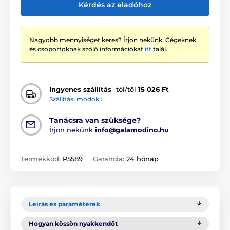
Kérdés az eladóhoz
Nagyobb mennyiséget keres? Írjon nekünk. Cégeknek
és csoportoknak szóló információkat
itt
talál.
Ingyenes szállítás
-tól/től
15 026 Ft
Szállítási módok ›
Tanácsra van szüksége?
Írjon nekünk
info@galamodino.hu
Termékkód:
P5589
Garancia:
24 hónap
Leírás és paraméterek
Hogyan kössön nyakkendőt