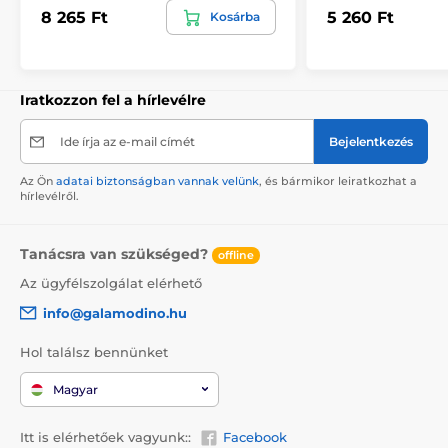
8 265 Ft
5 260 Ft
Kosárba
Iratkozzon fel a hírlevélre
Ide írja az e-mail címét
Bejelentkezés
Az Ön
adatai biztonságban vannak velünk
, és bármikor leiratkozhat a
hírlevélről.
Tanácsra van szükséged?
offline
Az ügyfélszolgálat elérhető
info@galamodino.hu
Hol találsz bennünket
Magyar
Itt is elérhetőek vagyunk::
Facebook