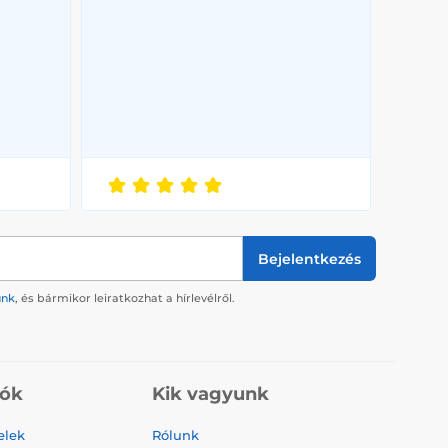
Bejelentkezés
ünk
, és bármikor leiratkozhat a hírlevélről.
iók
Kik vagyunk
elek
Rólunk