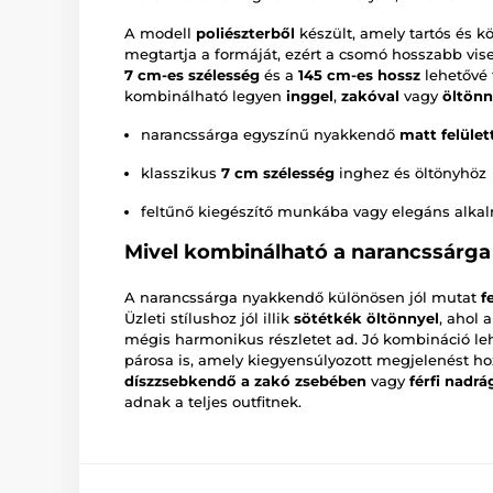
A modell
poliészterből
készült, amely tartós és k
megtartja a formáját, ezért a csomó hosszabb vise
7 cm-es szélesség
és a
145 cm-es hossz
lehetővé 
kombinálható legyen
inggel
,
zakóval
vagy
öltönn
narancssárga egyszínű nyakkendő
matt felület
klasszikus
7 cm szélesség
inghez és öltönyhöz
feltűnő kiegészítő munkába vagy elegáns alka
Mivel kombinálható a narancssárg
A narancssárga nyakkendő különösen jól mutat
f
Üzleti stílushoz jól illik
sötétkék öltönnyel
, ahol 
mégis harmonikus részletet ad. Jó kombináció le
párosa is, amely kiegyensúlyozott megjelenést hoz 
díszzsebkendő a zakó zsebében
vagy
férfi nadrá
adnak a teljes outfitnek.