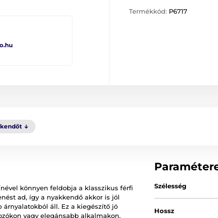
Termékkód:
P6717
o.hu
kkendőt
Paraméter
Szélesség
ével könnyen feldobja a klasszikus férfi
enést ad, így a nyakkendő akkor is jól
árnyalatokból áll. Ez a kiegészítő jó
Hossz
lkozókon vagy elegánsabb alkalmakon.