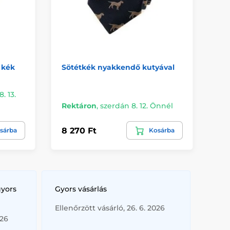
 kék
Sötétkék nyakkendő kutyával
Bé
sz
. 13.
Kü
Rektáron
,
szerdán 8. 12. Önnél
Ön
8 270 Ft
5 
sárba
Kosárba
gyors
Gyors vásárlás
Ellenőrzött vásárló, 26. 6. 2026
026