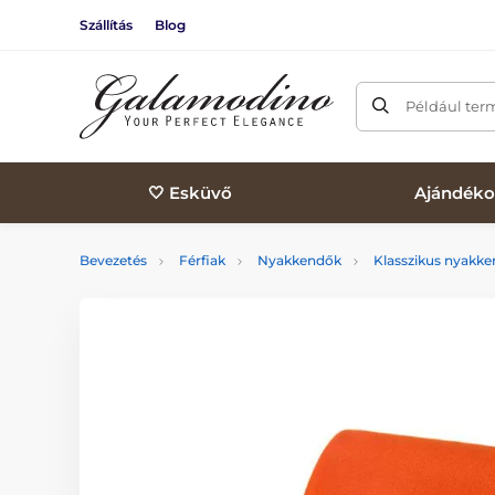
Szállítás
Blog
Például ter
🤍 Esküvő
Ajándéko
Bevezetés
Férfiak
Nyakkendők
Klasszikus nyakk