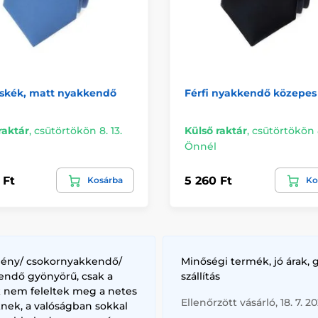
oskék, matt nyakkendő
Férfi nyakkendő közepes
raktár
,
csütörtökön 8. 13.
Külső raktár
,
csütörtökön 8
Önnél
 Ft
5 260 Ft
Kosárba
Ko
lény/ csokornyakkendő/
Minőségi termék, jó árak, 
endő gyönyörű, csak a
szállítás
k nem feleltek meg a netes
Ellenőrzött vásárló, 18. 7. 2
nek, a valóságban sokkal