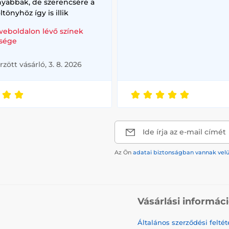
nyabbak, de szerencsére a
ltönyhöz így is illik
weboldalon lévő színek
sége
rzött vásárló, 3. 8. 2026
Ide írja az e-mail címét
Az Ön
adatai biztonságban vannak vel
Vásárlási informác
Általános szerződési feltét