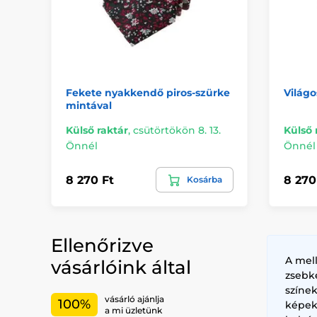
Fekete nyakkendő piros-szürke
Világ
mintával
Külső raktár
,
csütörtökön 8. 13.
Külső 
Önnél
Önnél
8 270 Ft
8 270
Kosárba
Ellenőrizve
A mel
vásárlóink által
zsebk
színe
vásárló ajánlja
100%
képek
a mi üzletünk