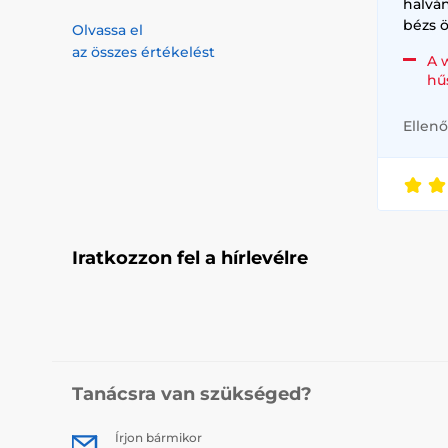
halvá
bézs ö
Olvassa el
az összes értékelést
A 
hű
Ellenő
Iratkozzon fel a hírlevélre
Tanácsra van szükséged?
Írjon bármikor