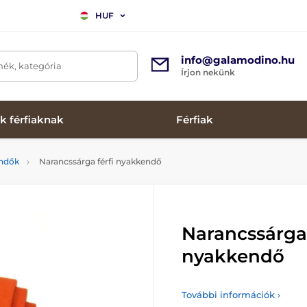
HUF
info@galamodino.hu
mék, kategória
Írjon nekünk
k férfiaknak
Férfiak
endők
Narancssárga férfi nyakkendő
Narancssárga 
nyakkendő
További információk ›