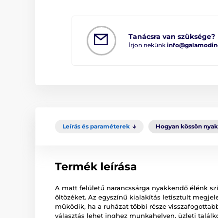
Tanácsra van szüksége?
Írjon nekünk
info@galamodin
Leírás és paraméterek
Hogyan kössön nya
Termék leírása
A matt felületű narancssárga nyakkendő élénk szín
öltözéket. Az egyszínű kialakítás letisztult megjel
működik, ha a ruházat többi része visszafogottabb 
választás lehet inghez munkahelyen, üzleti talá