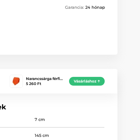
Garancia:
24 hónap
Narancssárga férfi…
Vásárláshoz
5 260 Ft
ek
7 cm
145 cm