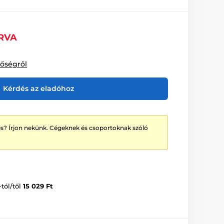
RVA
tőségről
Kérdés az eladóhoz
? Írjon nekünk. Cégeknek és csoportoknak szóló
-tól/től
15 029 Ft