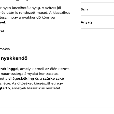
önnyen kezelhető anyag. A szövet jól
Szín
lés után is rendezett marad. A klasszikus
teszi, hogy a nyakkendő könnyen
yel
.
Anyag
tel
lmakra
a nyakkendő
ehér inggel
, amely kiemeli az élénk színt.
a narancssárga árnyalat kontrasztos,
het a
világoskék ing
és a
szürke zakó
létre. Az öltözéket kiegészítheti egy
gtartó
, amelyek klasszikus részletet