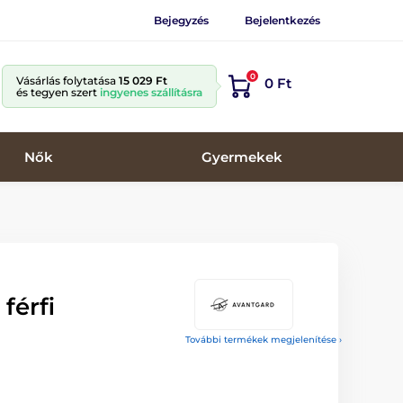
Bejegyzés
Bejelentkezés
0
Vásárlás folytatása
15 029 Ft
0 Ft
és tegyen szert
ingyenes szállításra
Nők
Gyermekek
férfi
További termékek megjelenítése ›