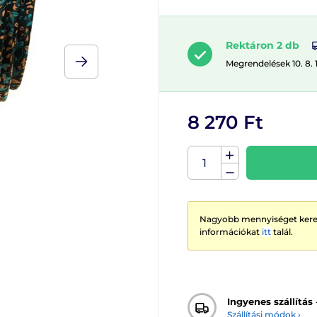
Rektáron 2 db
Megrendelések 10. 8. 
8 270 Ft
Nagyobb mennyiséget keres
információkat
itt
talál.
Ingyenes szállítás
Szállítási módok ›