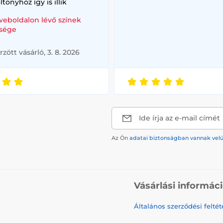
ltönyhöz így is illik
weboldalon lévő színek
sége
rzött vásárló, 3. 8. 2026
Ide írja az e-mail címét
Az Ön
adatai biztonságban vannak vel
Vásárlási informác
Általános szerződési feltét