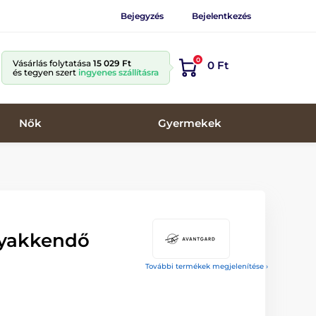
Bejegyzés
Bejelentkezés
0
Vásárlás folytatása
15 029 Ft
0 Ft
és tegyen szert
ingyenes szállításra
Nők
Gyermekek
nyakkendő
l
További termékek megjelenítése ›