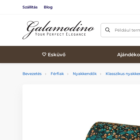
Szállítás
Blog
Például ter
🤍 Esküvő
Ajándéko
Bevezetés
Férfiak
Nyakkendők
Klasszikus nyakk