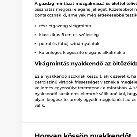
A gazdag mintázat mozgalmassá és élettel telivé
összhatás megőrzi elegáns jellegét. Közelebbről 
bontakoznak ki, amelyek még érdekesebbé teszi
részletgazdag virágminta
klasszikus 8 cm-es szélesség
petrol és fahéj színárnyalatok
különleges kiegészítő elegáns alkalmakra
Virágmintás nyakkendő az öltözék
Ez a nyakkendő azoknak készült, akik szeretik, h
petrolszínű virágok frissességet visznek a megje
kellemes egyensúlyt teremtenek a mintában. A söté
nyakkendő karakteres elemmé válik anélkül, hogy
olyan kiegészítő, amely egyedi megjelenést ad és
válik.
Hogyan kössön nyakkendőt