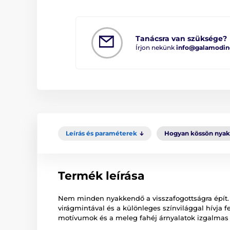
Tanácsra van szüksége?
Írjon nekünk
info@galamodin
Leírás és paraméterek
Hogyan kössön nya
Termék leírása
Nem minden nyakkendő a visszafogottságra épít. 
virágmintával és a különleges színvilággal hívja f
motívumok és a meleg fahéj árnyalatok izgalmas k