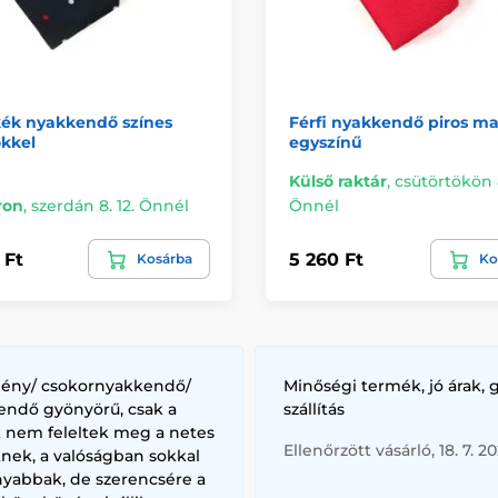
kék nyakkendő színes
Férfi nyakkendő piros ma
kkel
egyszínű
Külső raktár
,
csütörtökön 8
ron
,
szerdán 8. 12. Önnél
Önnél
 Ft
5 260 Ft
Kosárba
Ko
lény/ csokornyakkendő/
Minőségi termék, jó árak, 
endő gyönyörű, csak a
szállítás
k nem feleltek meg a netes
Ellenőrzött vásárló, 18. 7. 2
nek, a valóságban sokkal
nyabbak, de szerencsére a