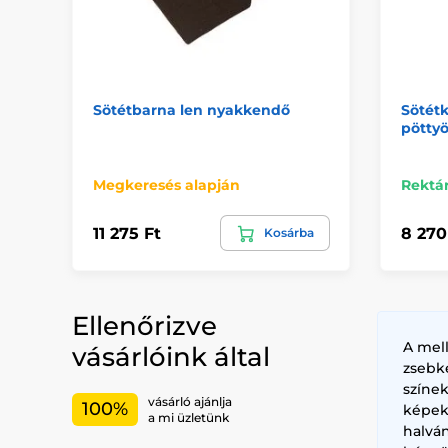
Sötétbarna len nyakkendő
Sötét
pöttyö
Megkeresés alapján
Rektá
11 275 Ft
8 270
Kosárba
Ellenőrizve
A mel
vásárlóink által
zsebk
színe
vásárló ajánlja
100%
képek
a mi üzletünk
halvá