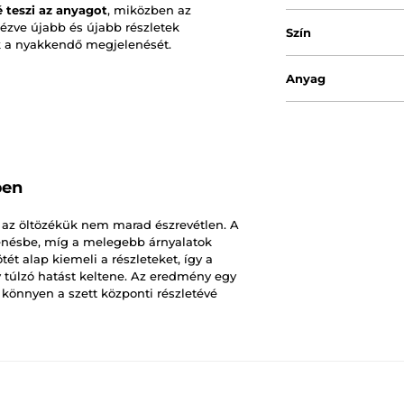
 teszi az anyagot
, miközben az
nézve újabb és újabb részletek
Szín
k a nyakkendő megjelenését.
Anyag
ben
a az öltözékük nem marad észrevétlen. A
lenésbe, míg a melegebb árnyalatok
t alap kiemeli a részleteket, így a
 túlzó hatást keltene. Az eredmény egy
 könnyen a szett központi részletévé