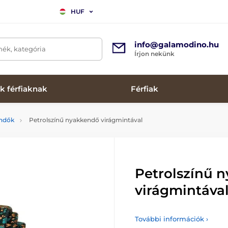
HUF
info@galamodino.hu
mék, kategória
Írjon nekünk
k férfiaknak
Férfiak
endők
Petrolszínű nyakkendő virágmintával
Petrolszínű 
virágmintáva
További információk ›