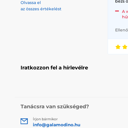
bézs ö
Olvassa el
az összes értékelést
A 
hű
Ellenő
Iratkozzon fel a hírlevélre
Tanácsra van szükséged?
Írjon bármikor
info@galamodino.hu