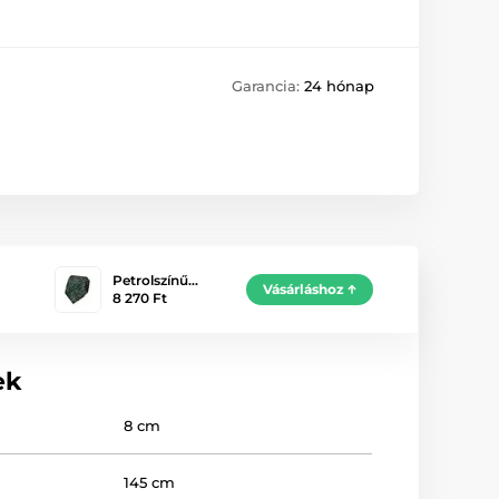
Garancia:
24 hónap
Petrolszínű…
Vásárláshoz
8 270 Ft
ek
8 cm
145 cm