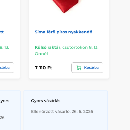
tt
Sima férfi piros nyakkendő
Ké
. 13.
Külső raktár
,
csütörtökön 8. 13.
Kü
Önnél
Ön
7 110 Ft
8 
sárba
Kosárba
gyors
Gyors vásárlás
Ellenőrzött vásárló, 26. 6. 2026
026