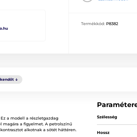
Termékkód:
P8382
o.hu
kkendőt
Paraméter
Szélesség
Ez a modell a részletgazdag
el magára a figyelmet. A petrolszínű
ontrasztot alkotnak a sötét háttéren.
Hossz