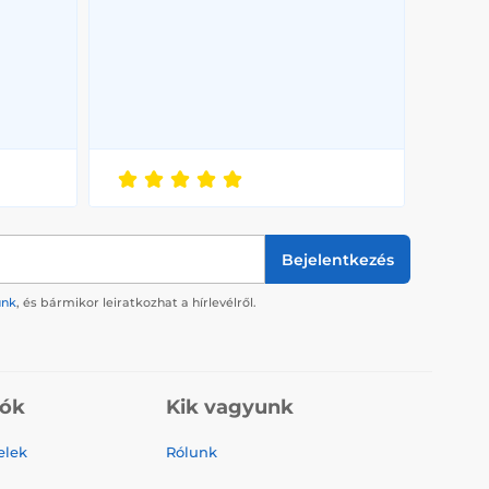
Bejelentkezés
ünk
, és bármikor leiratkozhat a hírlevélről.
iók
Kik vagyunk
elek
Rólunk