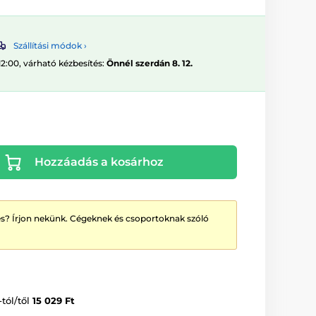
Szállítási módok ›
12:00, várható kézbesítés:
Önnél szerdán 8. 12.
Hozzáadás a kosárhoz
? Írjon nekünk. Cégeknek és csoportoknak szóló
-tól/től
15 029 Ft