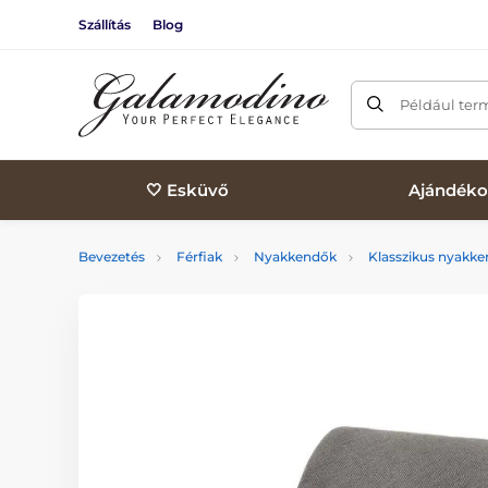
Szállítás
Blog
Például ter
🤍 Esküvő
Ajándéko
Bevezetés
Férfiak
Nyakkendők
Klasszikus nyakk