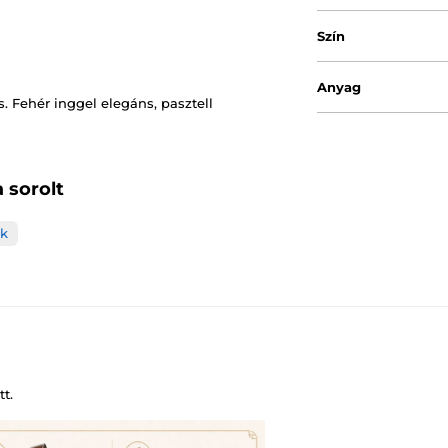
Szín
Anyag
. Fehér inggel elegáns, pasztell
 sorolt
ők
t.