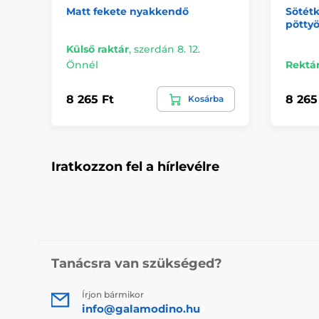
Matt fekete nyakkendő
Sötét
pöttyö
Külső raktár
,
szerdán 8. 12.
Önnél
Rektá
8 265 Ft
8 265
Kosárba
Iratkozzon fel a hírlevélre
Tanácsra van szükséged?
Írjon bármikor
info@galamodino.hu