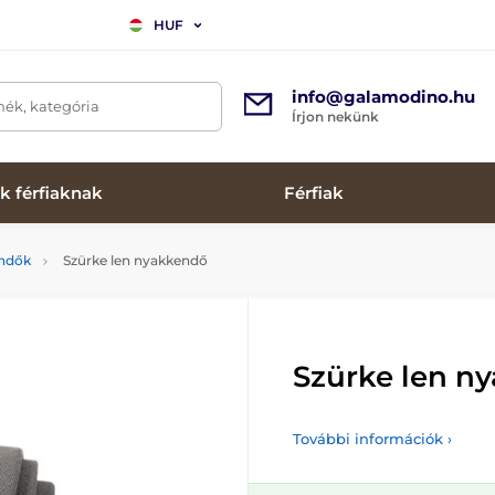
HUF
info@galamodino.hu
mék, kategória
Írjon nekünk
k férfiaknak
Férfiak
endők
Szürke len nyakkendő
Szürke len n
További információk ›