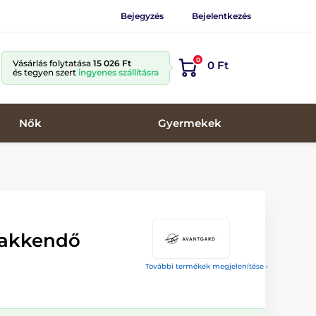
Bejegyzés
Bejelentkezés
0
Vásárlás folytatása
15 026 Ft
0 Ft
és tegyen szert
ingyenes szállításra
Nők
Gyermekek
yakkendő
További termékek megjelenítése ›