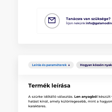
Tanácsra van szüksége?
Írjon nekünk
info@galamodin
Leírás és paraméterek
Hogyan kössön nya
Termék leírása
A szürke időtálló választás.
Len anyagból
készült 
hatást kínál, amely különlegesebb, mint a hagyom
karakteres.