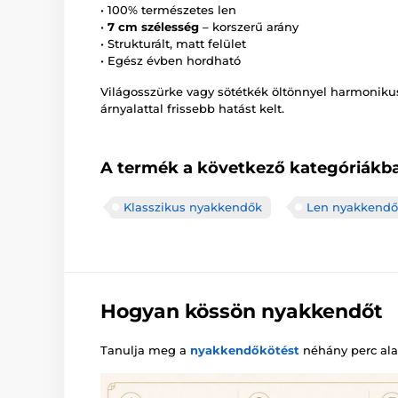
• 100% természetes len
•
7 cm szélesség
– korszerű arány
• Strukturált, matt felület
• Egész évben hordható
Világosszürke vagy sötétkék öltönnyel harmonikus
árnyalattal frissebb hatást kelt.
A termék a következő kategóriákba
Klasszikus nyakkendők
Len nyakkend
Hogyan kössön nyakkendőt
Tanulja meg a
nyakkendőkötést
néhány perc alat