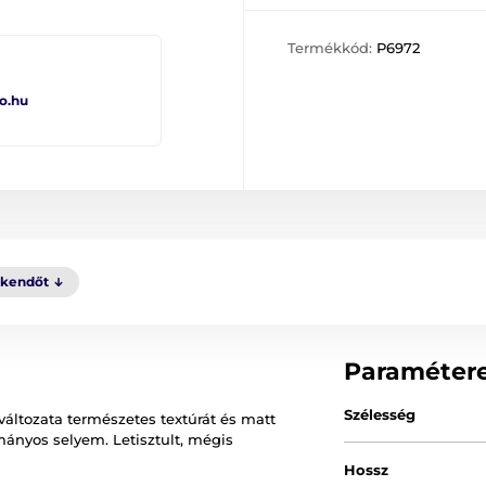
Termékkód:
P6972
o.hu
kkendőt
Paraméter
Szélesség
változata természetes textúrát és matt
ányos selyem. Letisztult, mégis
Hossz