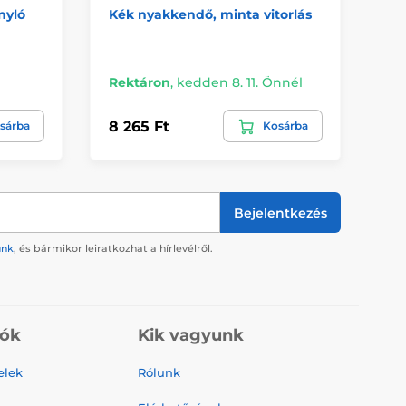
nyló
Kék nyakkendő, minta vitorlás
Fa
dí
Kü
Rektáron
,
kedden 8. 11. Önnél
Ön
8 265 Ft
8 
sárba
Kosárba
Bejelentkezés
ünk
, és bármikor leiratkozhat a hírlevélről.
iók
Kik vagyunk
elek
Rólunk