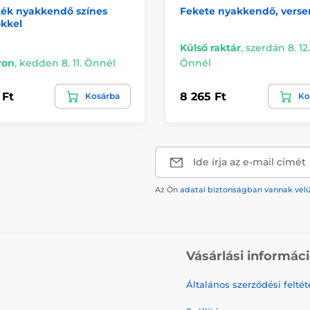
kék nyakkendő színes
Fekete nyakkendő, verse
kkel
Külső raktár
,
szerdán 8. 12.
ron
,
kedden 8. 11. Önnél
Önnél
 Ft
8 265 Ft
Kosárba
Ko
Ide írja az e-mail címét
Az Ön
adatai biztonságban vannak vel
Vásárlási informác
Általános szerződési feltét