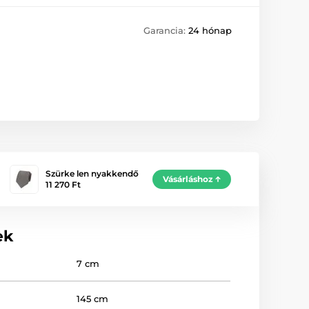
Garancia:
24 hónap
Szürke len nyakkendő
Vásárláshoz
11 270 Ft
ek
7 cm
145 cm