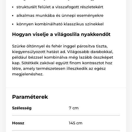
strukturált felület a visszafogott részletekért
alkalmas munkába és ünnepi eseményekre
könnyen kombinálható klasszikus színekkel
Hogyan viselje a világoslila nyakkendőt
Szürke öltönnyel és fehér inggel párosítva tiszta,
kiegyensúlyozott hatást ad. Világosabb darabokkal,
például bézzsel kombinálva még lazább összképet
kap. Sötétkék zakóval együtt finom kontrasztot hoz
létre, amely természetesen illeszkedik az egész
megjelenéshez.
Paraméterek
Szélesség
7 cm
Hossz
145 cm