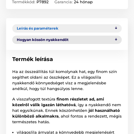
Termékkód:
P7892
Garancia:
24 hónap
Leírás és paraméterek
Hogyan kössön nyakkendőt
Termék leírása
Ha az összeállítás túl komolynak hat, egy finom szín
segíthet oldani az összképet. Ez a világoslila
nyakkendő könnyedséget visz a megjelenésbe
anélkül, hogy túl hangsúlyos lenne.
A visszafogott textúra
finom részletet ad, ami
közelről válik igazán láthatóvá
, így a nyakkendő nem
hat egysíkúnak. Ennek köszönhetően
jól használható
különböző alkalmakra
, ahol fontos a rendezett, mégis
természetes hatás.
világoslila árnyalat a könnyedebb megjelenésért