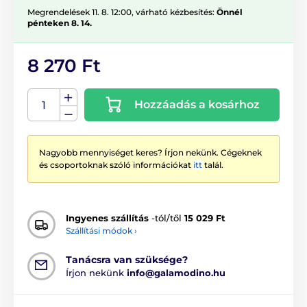
Megrendelések 11. 8. 12:00, várható kézbesítés:
Önnél
pénteken 8. 14.
8 270 Ft
Hozzáadás a kosárhoz
Nagyobb mennyiséget keres? Írjon nekünk. Cégeknek
és csoportoknak szóló információkat
itt
talál.
Ingyenes szállítás
-tól/től
15 029 Ft
Szállítási módok ›
Tanácsra van szüksége?
Írjon nekünk
info@galamodino.hu