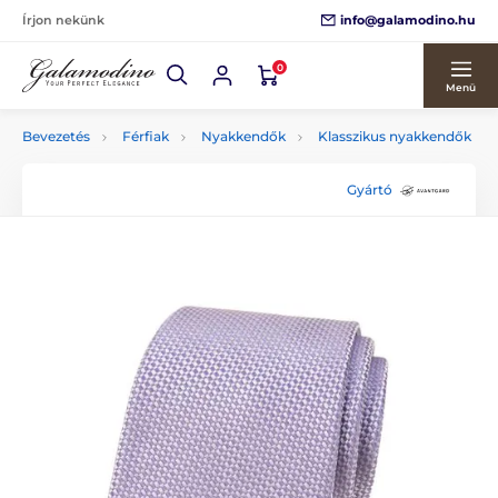
info@galamodino.hu
Írjon nekünk
0
Menü
Bevezetés
Férfiak
Nyakkendők
Klasszikus nyakkendők
Gyártó