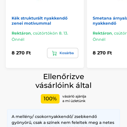
Kék strukturált nyakkendő
Smetana árnyalat
zenei motívummal
nyakkendő
Rektáron
,
csütörtökön 8. 13.
Rektáron
,
csütör
Önnél
Önnél
8 270 Ft
8 270 Ft
Kosárba
Ellenőrizve
vásárlóink által
vásárló ajánlja
100%
a mi üzletünk
A mellény/ csokornyakkendő/ zsebkendő
gyönyörű, csak a színek nem feleltek meg a netes