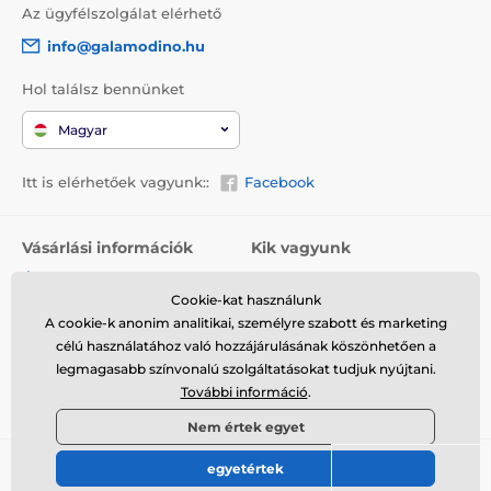
Az ügyfélszolgálat elérhető
info@galamodino.hu
Hol találsz bennünket
Magyar
Itt is elérhetőek vagyunk::
Facebook
Vásárlási információk
Kik vagyunk
Általános szerződési
Rólunk
feltételek
Cookie-kat használunk
Elérhetőségek
A cookie-k anonim analitikai, személyre szabott és marketing
Szállítás
Együttműködés a
célú használatához való hozzájárulásának köszönhetően a
Visszaküldés és reklamáció
Galamodinóval
legmagasabb színvonalú szolgáltatásokat tudjuk nyújtani.
További információ
.
Adatvédelem
Nem értek egyet
egyetértek
© 2026 www.galamodino.hu ⦁ Webshop szolgáltatónk a
SIMPLIA.cz