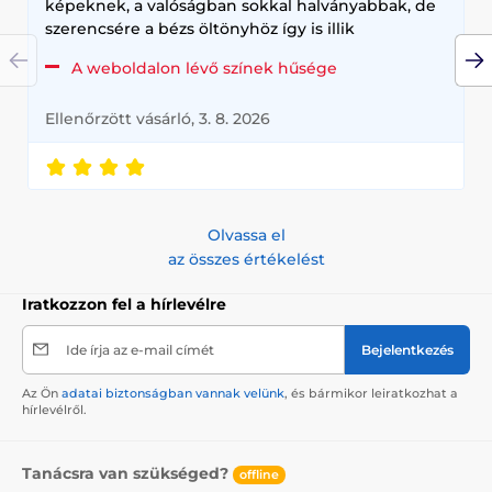
képeknek, a valóságban sokkal halványabbak, de
szerencsére a bézs öltönyhöz így is illik
A weboldalon lévő színek hűsége
Ellenőrzött vásárló, 3. 8. 2026
Olvassa el
az összes értékelést
Iratkozzon fel a hírlevélre
Ide írja az e-mail címét
Bejelentkezés
Az Ön
adatai biztonságban vannak velünk
, és bármikor leiratkozhat a
hírlevélről.
Tanácsra van szükséged?
offline