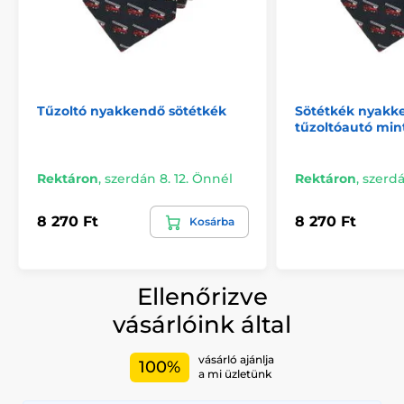
Tűzoltó nyakkendő sötétkék
Sötétkék nyakk
tűzoltóautó min
Rektáron
,
szerdán 8. 12. Önnél
Rektáron
,
szerdá
8 270 Ft
8 270 Ft
Kosárba
Ellenőrizve
vásárlóink által
vásárló ajánlja
100%
a mi üzletünk