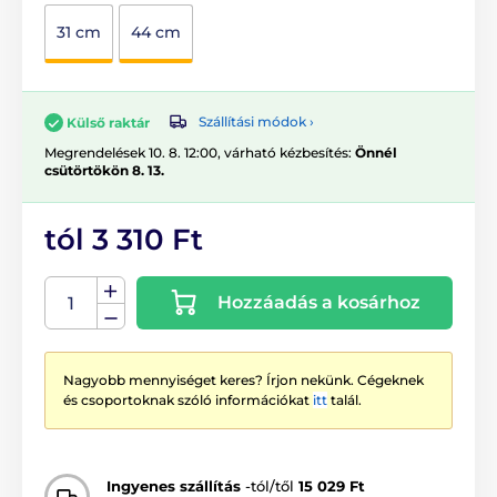
31 cm
44 cm
Szállítási módok ›
Külső raktár
Megrendelések 10. 8. 12:00, várható kézbesítés:
Önnél
csütörtökön 8. 13.
tól 3 310 Ft
Hozzáadás a kosárhoz
Nagyobb mennyiséget keres? Írjon nekünk. Cégeknek
és csoportoknak szóló információkat
itt
talál.
Ingyenes szállítás
-tól/től
15 029 Ft