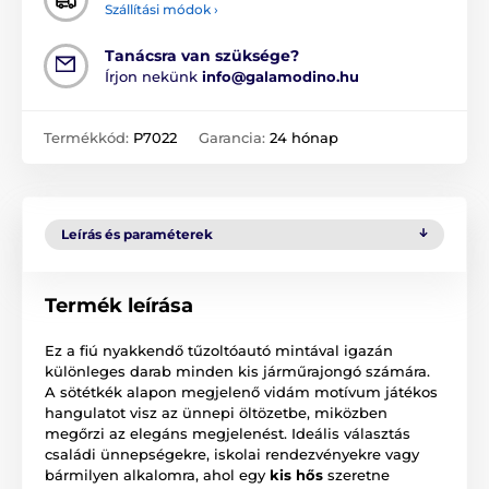
Szállítási módok ›
Tanácsra van szüksége?
Írjon nekünk
info@galamodino.hu
Termékkód:
P7022
Garancia:
24 hónap
Leírás és paraméterek
Termék leírása
Ez a fiú nyakkendő tűzoltóautó mintával igazán
különleges darab minden kis járműrajongó számára.
A sötétkék alapon megjelenő vidám motívum játékos
hangulatot visz az ünnepi öltözetbe, miközben
megőrzi az elegáns megjelenést. Ideális választás
családi ünnepségekre, iskolai rendezvényekre vagy
bármilyen alkalomra, ahol egy
kis hős
szeretne