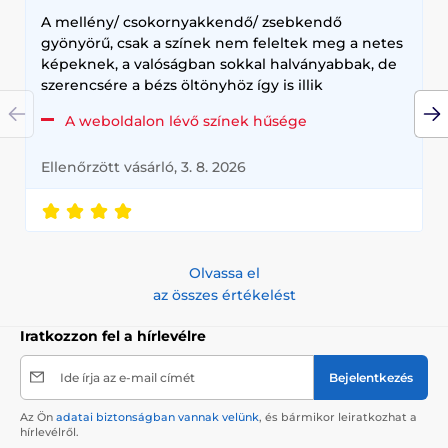
A mellény/ csokornyakkendő/ zsebkendő
gyönyörű, csak a színek nem feleltek meg a netes
képeknek, a valóságban sokkal halványabbak, de
szerencsére a bézs öltönyhöz így is illik
A weboldalon lévő színek hűsége
Ellenőrzött vásárló, 3. 8. 2026
Olvassa el
az összes értékelést
Iratkozzon fel a hírlevélre
Ide írja az e-mail címét
Bejelentkezés
Az Ön
adatai biztonságban vannak velünk
, és bármikor leiratkozhat a
hírlevélről.