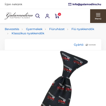
info@galamodino.hu
Írjon nekünk
0
Menü
Bevezetés
Gyermekek
Fiúruházat
Fiú nyakkendők
Klasszikus nyakkendők
Gyártó