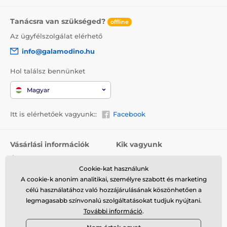
Tanácsra van szükséged?
offline
Az ügyfélszolgálat elérhető
info@galamodino.hu
Hol találsz bennünket
Magyar
Itt is elérhetőek vagyunk::
Facebook
Vásárlási információk
Kik vagyunk
Általános szerződési
Rólunk
feltételek
Cookie-kat használunk
Elérhetőségek
A cookie-k anonim analitikai, személyre szabott és marketing
Szállítás
Együttműködés a
célú használatához való hozzájárulásának köszönhetően a
Visszaküldés és reklamáció
Galamodinóval
legmagasabb színvonalú szolgáltatásokat tudjuk nyújtani.
További információ
.
Adatvédelem