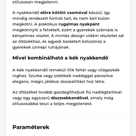
stílusosan megjelenni.
A nyakkendő
előre kötött csomóval
készül, így
mindig rendezett formát tart, és nem kell külön
megkötni. A praktikus
rugalmas nyakpánt
megkönnyíti a felvételt, ezért a gyerekek számára is
kényelmes viselet. A mintás design vidám részletet ad
az öltözékhez, és egyedi karaktert kölcsönöz a
gyerekek ünnepi ruhájának.
Mivel kombinálható a kék nyakkendő
A kék nyakkendő remekül illik fehér vagy világoskék
inghez. Szürke vagy sötétkék nadrággal párosítva
elegáns, mégis játékos összeállítást hoz létre.
Az öltözéket tovább gazdagíthatjuk fiú nadrágtartóval
vagy egy egyszerű
díszzsebkendővel
, amely még
stílusosabbá teszi a teljes megjelenést.
Paraméterek