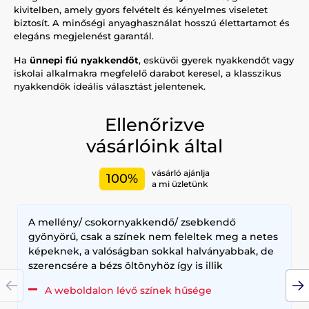
kivitelben, amely gyors felvételt és kényelmes viseletet
biztosít. A minőségi anyaghasználat hosszú élettartamot és
elegáns megjelenést garantál.
Ha
ünnepi fiú nyakkendőt
, esküvői gyerek nyakkendőt vagy
iskolai alkalmakra megfelelő darabot keresel, a klasszikus
nyakkendők ideális választást jelentenek.
Ellenőrizve
vásárlóink által
vásárló ajánlja
100%
a mi üzletünk
A mellény/ csokornyakkendő/ zsebkendő
gyönyörű, csak a színek nem feleltek meg a netes
képeknek, a valóságban sokkal halványabbak, de
szerencsére a bézs öltönyhöz így is illik
A weboldalon lévő színek hűsége