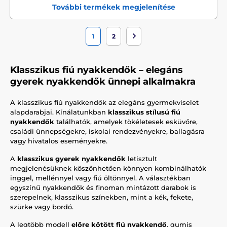
További termékek megjelenítése
1
2
Klasszikus fiú nyakkendők – elegáns
gyerek nyakkendők ünnepi alkalmakra
A klasszikus fiú nyakkendők az elegáns gyermekviselet
alapdarabjai. Kínálatunkban
klasszikus stílusú fiú
nyakkendők
találhatók, amelyek tökéletesek esküvőre,
családi ünnepségekre, iskolai rendezvényekre, ballagásra
vagy hivatalos eseményekre.
A
klasszikus gyerek nyakkendők
letisztult
megjelenésüknek köszönhetően könnyen kombinálhatók
inggel, mellénnyel vagy fiú öltönnyel. A választékban
egyszínű nyakkendők és finoman mintázott darabok is
szerepelnek, klasszikus színekben, mint a kék, fekete,
szürke vagy bordó.
A legtöbb modell
előre kötött fiú nyakkendő
, gumis