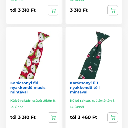
tól 3 310 Ft
3 310 Ft
Karácsonyi fiú
Karácsonyi fiú
nyakkendő macis
nyakkendő téli
mintával
mintával
Külső raktár
,
csütörtökön 8.
Külső raktár
,
csütörtökön 8.
13. Önnél
13. Önnél
tól 3 310 Ft
tól 3 460 Ft