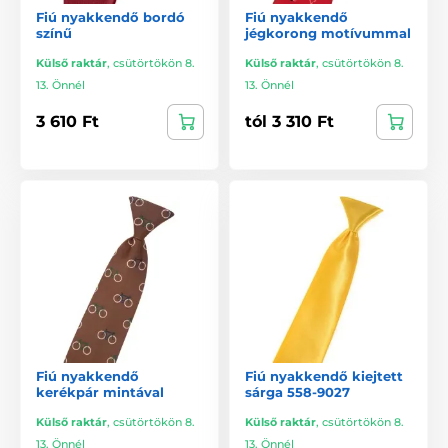
Fiú nyakkendő bordó
Fiú nyakkendő
színű
jégkorong motívummal
Külső raktár
,
csütörtökön 8.
Külső raktár
,
csütörtökön 8.
13. Önnél
13. Önnél
3 610 Ft
tól 3 310 Ft
Fiú nyakkendő
Fiú nyakkendő kiejtett
kerékpár mintával
sárga 558-9027
Külső raktár
,
csütörtökön 8.
Külső raktár
,
csütörtökön 8.
13. Önnél
13. Önnél