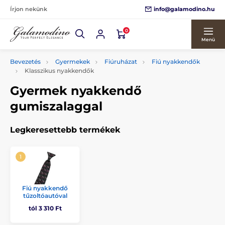
info@galamodino.hu
Írjon nekünk
0
Menü
Bevezetés
Gyermekek
Fiúruházat
Fiú nyakkendők
Klasszikus nyakkendők
Gyermek nyakkendő
gumiszalaggal
Legkeresettebb termékek
Fiú nyakkendő
tűzoltóautóval
tól 3 310 Ft