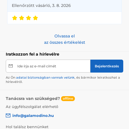
Ellenőrzött vásárló, 3. 8. 2026
Olvassa el
az összes értékelést
Iratkozzon fel a hírlevélre
Ide írja az e-mail címét
Bejelentkezés
Az Ön
adatai biztonságban vannak velünk
, és bármikor leiratkozhat a
hírlevélről.
Tanácsra van szükséged?
offline
Az ügyfélszolgálat elérhető
info@galamodino.hu
Hol találsz bennünket