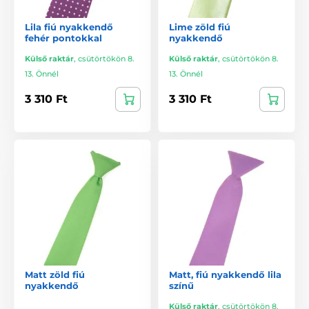
Lila fiú nyakkendő
Lime zöld fiú
fehér pontokkal
nyakkendő
Külső raktár
,
csütörtökön 8.
Külső raktár
,
csütörtökön 8.
13. Önnél
13. Önnél
3 310 Ft
3 310 Ft
Matt zöld fiú
Matt, fiú nyakkendő lila
nyakkendő
színű
Külső raktár
,
csütörtökön 8.