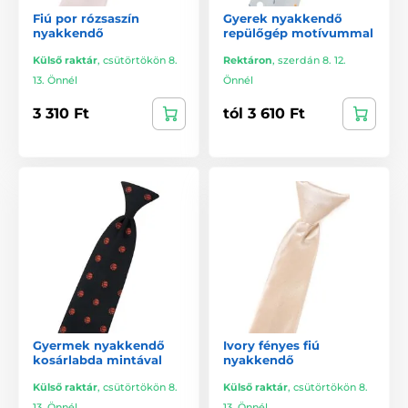
Fiú por rózsaszín
Gyerek nyakkendő
nyakkendő
repülőgép motívummal
Külső raktár
,
csütörtökön 8.
Rektáron
,
szerdán 8. 12.
13. Önnél
Önnél
3 310 Ft
tól 3 610 Ft
Gyermek nyakkendő
Ivory fényes fiú
kosárlabda mintával
nyakkendő
Külső raktár
,
csütörtökön 8.
Külső raktár
,
csütörtökön 8.
13. Önnél
13. Önnél