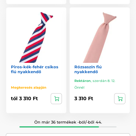
Piros-kék-fehér csíkos
Rózsaszín fiú
fiú nyakkendő
nyakkendő
Rektáron
,
szerdán 8. 12.
Megkeresés alapján
Önnél
tól 3 310 Ft
3 310 Ft
Ön már 36 termékek -ból/-ből 44.