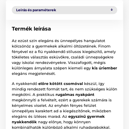
Leírás és paraméterek
Termék leírása
Az ezüst szín elegáns és ünnepélyes hangulatot
kölcsönöz a gyermekek alkalmi öltözetének. Finom
fényével ez a fiú nyakkendő stílusos kiegészítő, amely
tökéletes választás esküvőkre, családi ünnepségekre
vagy iskolai rendezvényekre. Visszafogott, mégis
különleges árnyalata szépen kiemeli egy
kis úriember
elegáns megjelenését.
A nyakkendő
előre kötött csomóval
készül, így
mindig rendezett formát tart, és nem szükséges külön
megkötni. A praktikus
rugalmas nyakpánt
megkönnyíti a felvételt, ezért a gyerekek számára is
kényelmes viselet. Az enyhén fényes felület
ünnepélyes karaktert ad a kiegészítőnek, miközben
elegáns és ízléses marad. Az
egyszínű gyermek
nyakkendők
nagy előnye, hogy könnyen
kombinálhatók különböző alkalmi ruhadarabokkal.