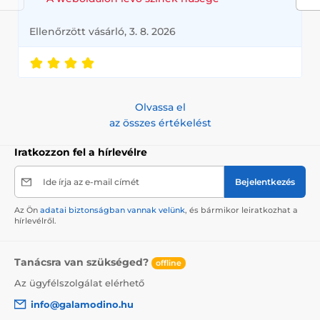
Ellenőrzött vásárló, 3. 8. 2026
Olvassa el
az összes értékelést
Iratkozzon fel a hírlevélre
Ide írja az e-mail címét
Bejelentkezés
Az Ön
adatai biztonságban vannak velünk
, és bármikor leiratkozhat a
hírlevélről.
Tanácsra van szükséged?
offline
Az ügyfélszolgálat elérhető
info@galamodino.hu