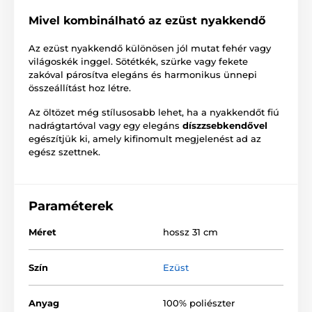
Mivel kombinálható az ezüst nyakkendő
Az ezüst nyakkendő különösen jól mutat fehér vagy
világoskék inggel. Sötétkék, szürke vagy fekete
zakóval párosítva elegáns és harmonikus ünnepi
összeállítást hoz létre.
Az öltözet még stílusosabb lehet, ha a nyakkendőt fiú
nadrágtartóval vagy egy elegáns
díszzsebkendővel
egészítjük ki, amely kifinomult megjelenést ad az
egész szettnek.
Paraméterek
Méret
hossz 31 cm
Szín
Ezüst
Anyag
100% poliészter