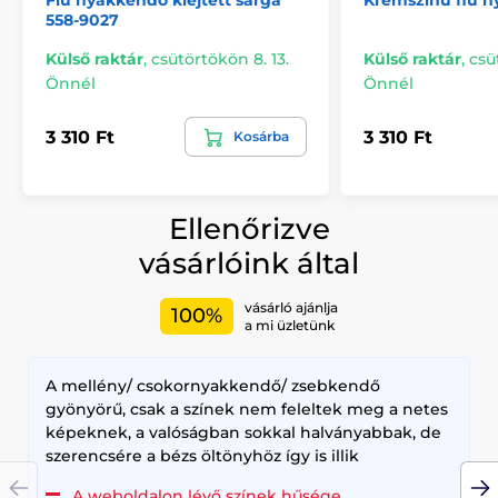
Fiú nyakkendő kiejtett sárga
Krémszínű fiú 
558-9027
Külső raktár
,
csütörtökön 8. 13.
Külső raktár
,
csü
Önnél
Önnél
3 310 Ft
3 310 Ft
Kosárba
Ellenőrizve
vásárlóink által
vásárló ajánlja
100%
a mi üzletünk
A mellény/ csokornyakkendő/ zsebkendő
gyönyörű, csak a színek nem feleltek meg a netes
képeknek, a valóságban sokkal halványabbak, de
szerencsére a bézs öltönyhöz így is illik
A weboldalon lévő színek hűsége