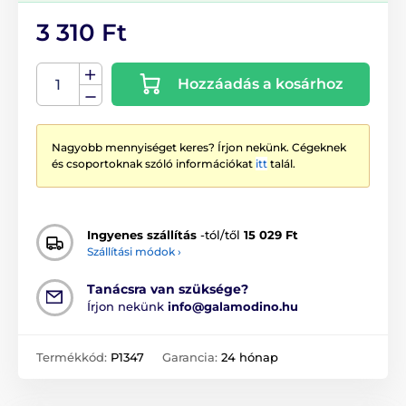
3 310 Ft
Hozzáadás a kosárhoz
Nagyobb mennyiséget keres? Írjon nekünk. Cégeknek
és csoportoknak szóló információkat
itt
talál.
Ingyenes szállítás
-tól/től
15 029 Ft
Szállítási módok ›
Tanácsra van szüksége?
Írjon nekünk
info@galamodino.hu
Termékkód:
P1347
Garancia:
24 hónap