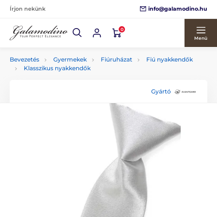
info@galamodino.hu
Írjon nekünk
0
Menü
Bevezetés
Gyermekek
Fiúruházat
Fiú nyakkendők
Klasszikus nyakkendők
Gyártó