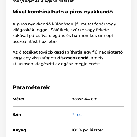
mélységét és elegáns hatását.
Mivel kombinálható a piros nyakkendő
A piros nyakkendő különösen jól mutat fehér vagy
világoskék inggel. Sötétkék, szürke vagy fekete
zakóval párosítva elegáns és harmonikus ünnepi
összeállítást hoz létre.
Az öltözéket tovább gazdagíthatja egy fiú nadrágtartó
vagy egy visszafogott
díszzsebkendő
, amely
stílusosan kiegészíti az egész megjelenést.
Paraméterek
Méret
hossz 44 cm
Szín
Piros
Anyag
100% poliészter