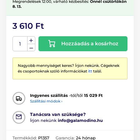
Megrendelések 12:00, várható kézbesítés:
Önnél csütörtökön
8. 13.
3 610 Ft
Hozzáadás a kosárhoz
Nagyobb mennyiséget keres? Írjon nekünk. Cégeknek
és csoportoknak szóló információkat
itt
talál.
Ingyenes szállítás
-tól/től
15 029 Ft
Szállítási módok ›
Tanácsra van szüksége?
Írjon nekünk
info@galamodino.hu
Termékkód:
P1357
Garancia:
24 hónap