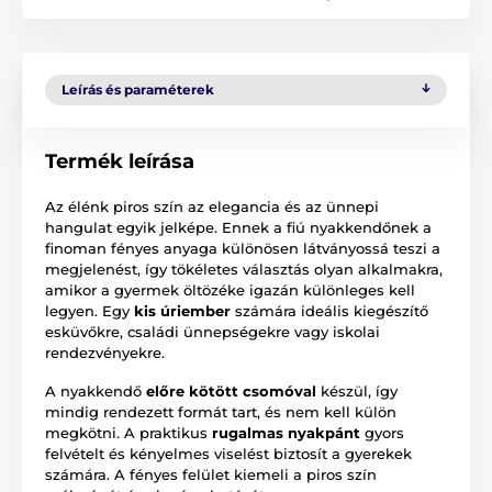
Leírás és paraméterek
Termék leírása
Az élénk piros szín az elegancia és az ünnepi
hangulat egyik jelképe. Ennek a fiú nyakkendőnek a
finoman fényes anyaga különösen látványossá teszi a
megjelenést, így tökéletes választás olyan alkalmakra,
amikor a gyermek öltözéke igazán különleges kell
legyen. Egy
kis úriember
számára ideális kiegészítő
esküvőkre, családi ünnepségekre vagy iskolai
rendezvényekre.
A nyakkendő
előre kötött csomóval
készül, így
mindig rendezett formát tart, és nem kell külön
megkötni. A praktikus
rugalmas nyakpánt
gyors
felvételt és kényelmes viselést biztosít a gyerekek
számára. A fényes felület kiemeli a piros szín