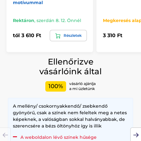
motívummal
Rektáron
,
szerdán 8. 12. Önnél
Megkeresés ala
tól 3 610 Ft
3 310 Ft
Részletek
Ellenőrizve
vásárlóink által
vásárló ajánlja
100%
a mi üzletünk
A mellény/ csokornyakkendő/ zsebkendő
gyönyörű, csak a színek nem feleltek meg a netes
képeknek, a valóságban sokkal halványabbak, de
szerencsére a bézs öltönyhöz így is illik
A weboldalon lévő színek hűsége