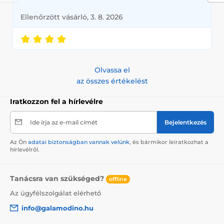
Ellenőrzött vásárló, 3. 8. 2026
Olvassa el
az összes értékelést
Iratkozzon fel a hírlevélre
Ide írja az e-mail címét
Bejelentkezés
Az Ön
adatai biztonságban vannak velünk
, és bármikor leiratkozhat a
hírlevélről.
Tanácsra van szükséged?
offline
Az ügyfélszolgálat elérhető
info@galamodino.hu