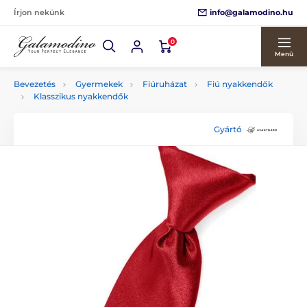
info@galamodino.hu
Írjon nekünk
0
Menü
Bevezetés
Gyermekek
Fiúruházat
Fiú nyakkendők
Klasszikus nyakkendők
Gyártó