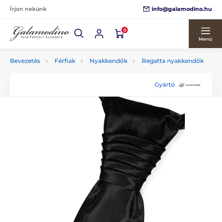
info@galamodino.hu
Írjon nekünk
0
Menü
Bevezetés
Férfiak
Nyakkendők
Regatta nyakkendők
Gyártó