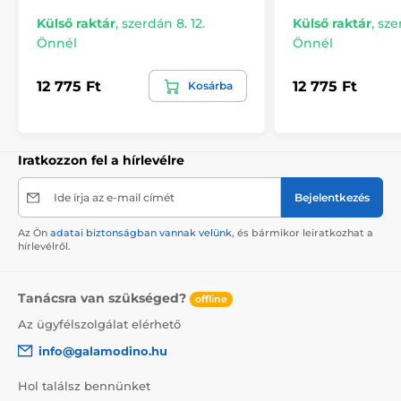
Külső raktár
,
szerdán 8. 12.
Külső raktár
,
sze
Önnél
Önnél
12 775 Ft
12 775 Ft
Kosárba
Iratkozzon fel a hírlevélre
Ide írja az e-mail címét
Bejelentkezés
Az Ön
adatai biztonságban vannak velünk
, és bármikor leiratkozhat a
hírlevélről.
Tanácsra van szükséged?
offline
Az ügyfélszolgálat elérhető
info@galamodino.hu
Hol találsz bennünket