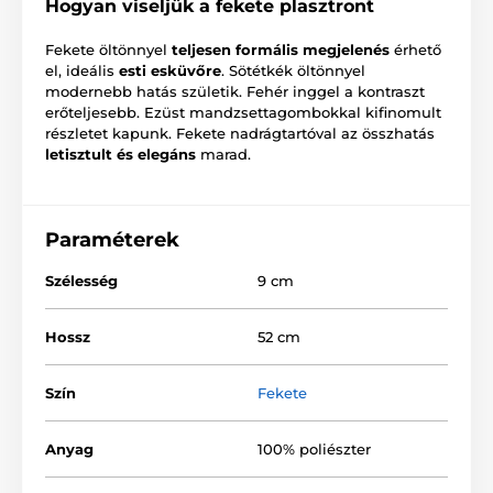
Hogyan viseljük a fekete plasztront
Fekete öltönnyel
teljesen formális megjelenés
érhető
el, ideális
esti esküvőre
. Sötétkék öltönnyel
modernebb hatás születik. Fehér inggel a kontraszt
erőteljesebb. Ezüst mandzsettagombokkal kifinomult
részletet kapunk. Fekete nadrágtartóval az összhatás
letisztult és elegáns
marad.
Paraméterek
Szélesség
9 cm
Hossz
52 cm
Szín
Fekete
Anyag
100% poliészter