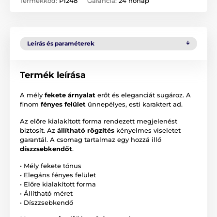
Termékkód:
P1248
Garancia:
24 hónap
Leírás és paraméterek
Termék leírása
A mély
fekete árnyalat
erőt és eleganciát sugároz. A
finom
fényes felület
ünnepélyes, esti karaktert ad.
Az előre kialakított forma rendezett megjelenést
biztosít. Az
állítható rögzítés
kényelmes viseletet
garantál. A csomag tartalmaz egy hozzá illő
díszzsebkendőt
.
• Mély fekete tónus
• Elegáns fényes felület
• Előre kialakított forma
• Állítható méret
• Díszzsebkendő