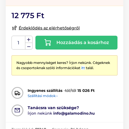
12 775 Ft
Érdeklődés az elérhetőségről
Hozzáadás a kosárhoz
Nagyobb mennyiséget keres? Írjon nekünk. Cégeknek
és csoportoknak szóló információkat
itt
talál.
Ingyenes szállítás
-tól/től
15 026 Ft
Szállítási módok ›
Tanácsra van szüksége?
Írjon nekünk
info@galamodino.hu