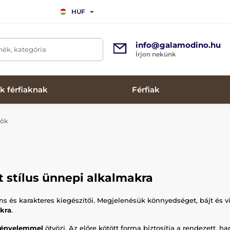
HUF
info@galamodino.hu
mék, kategória
Írjon nekünk
k férfiaknak
Férfiak
dők
 stílus ünnepi alkalmakra
ns és karakteres kiegészítői. Megjelenésük könnyedséget, bájt és 
kra
.
 kényelemmel
ötvözi. Az előre kötött forma biztosítja a rendezett, 