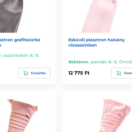
sztron grafitszürke
Esküvői plasztron halvány
n
rózsaszínben
r
,
csütörtökön 8. 13.
Rektáron
,
szerdán 8. 12. Önné
12 775 Ft
Kosárba
Kos