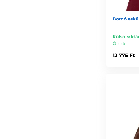
Bordó eskü
Külső raktá
Önnél
12 775 Ft