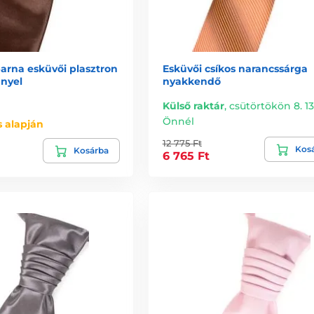
arna esküvői plasztron
Esküvői csíkos narancssárga
nnyel
nyakkendő
Külső raktár
,
csütörtökön 8. 13
Önnél
 alapján
12 775 Ft
Kos
Kosárba
6 765 Ft