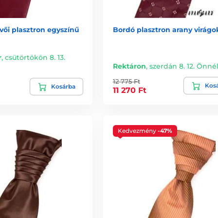
vői plasztron egyszínű
Bordó plasztron arany virágo
r
,
csütörtökön 8. 13.
Rektáron
,
szerdán 8. 12. Önné
12 775 Ft
Kos
Kosárba
11 270 Ft
Kedvezmény
-47%