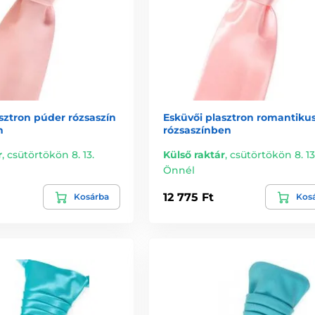
sztron púder rózsaszín
Esküvői plasztron romantiku
n
rózsaszínben
r
,
csütörtökön 8. 13.
Külső raktár
,
csütörtökön 8. 13
Önnél
12 775 Ft
Kosárba
Kos