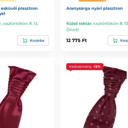
 esküvői plasztron
Aranysárga nyári plasztron
yel
r
,
csütörtökön 8. 13.
Külső raktár
,
csütörtökön 8. 13
Önnél
12 775 Ft
Kosárba
Kos
Kedvezmény
-12%