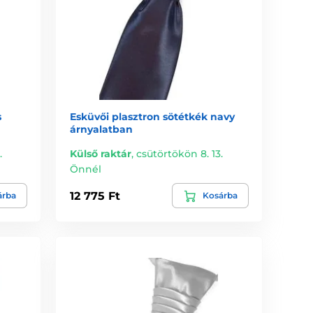
s
Esküvői plasztron sötétkék navy
árnyalatban
.
Külső raktár
,
csütörtökön 8. 13.
Önnél
12 775 Ft
árba
Kosárba