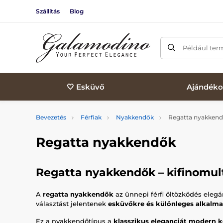
Szállítás
Blog
Például ter
🤍 Esküvő
Ajándéko
Bevezetés
Férfiak
Nyakkendők
Regatta nyakken
Regatta nyakkendők
Regatta nyakkendők – kifinomult
A
regatta nyakkendők
az ünnepi férfi öltözködés elegá
választást jelentenek
esküvőkre és különleges alkalma
Ez a nyakkendőtípus a
klasszikus eleganciát modern