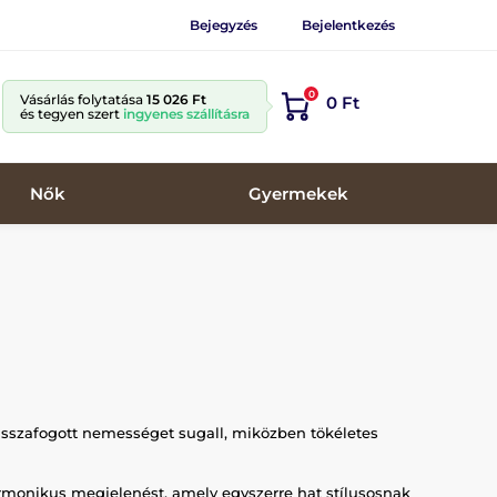
Bejegyzés
Bejelentkezés
0
Vásárlás folytatása
15 026 Ft
0 Ft
és tegyen szert
ingyenes szállításra
Nők
Gyermekek
visszafogott nemességet sugall, miközben tökéletes
harmonikus megjelenést, amely egyszerre hat stílusosnak