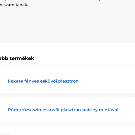
án számítanak.
ebb termékek
Fekete fényes esküvői plasztron
Púderrózsaszín esküvői plasztron paisley mintával