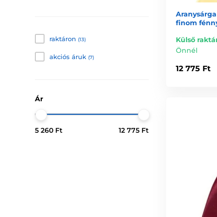
Aranysárga
finom fénn
raktáron
Külső raktá
(13)
Önnél
akciós áruk
(7)
12 775 Ft
Ár
5 260 Ft
12 775 Ft