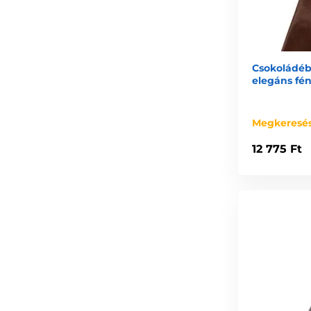
Csokoládéb
elegáns fé
Megkeresés
12 775 Ft