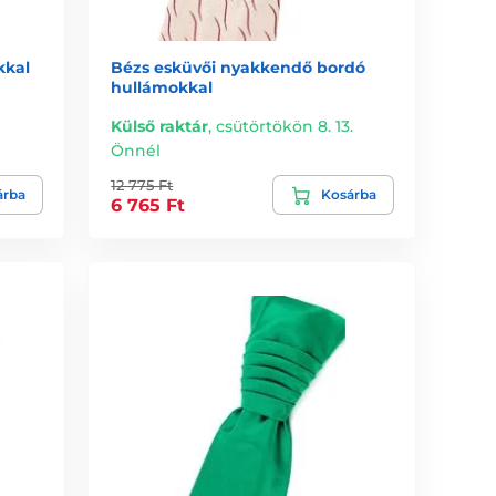
kkal
Bézs esküvői nyakkendő bordó
hullámokkal
Külső raktár
,
csütörtökön 8. 13.
l
Önnél
12 775 Ft
árba
Kosárba
6 765 Ft