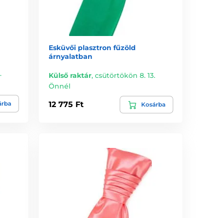
Esküvői plasztron fűzöld
árnyalatban
.
Külső raktár
,
csütörtökön 8. 13.
Önnél
árba
12 775 Ft
Kosárba