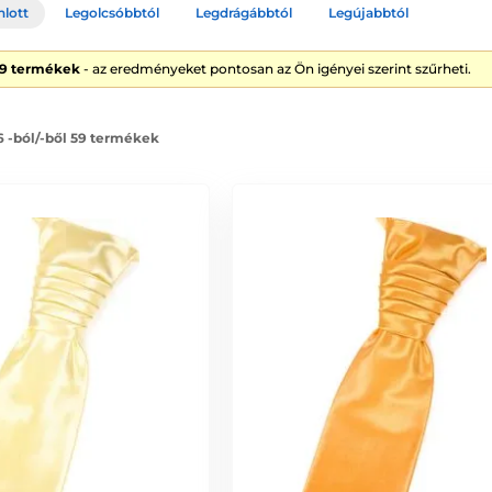
nlott
Legolcsóbbtól
Legdrágábbtól
Legújabbtól
59 termékek
- az eredményeket pontosan az Ön igényei szerint szűrheti.
6 -ból/-ből 59 termékek