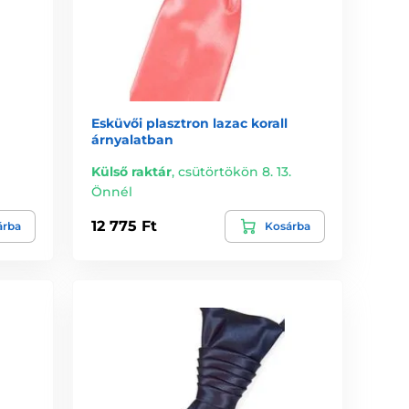
Esküvői plasztron lazac korall
árnyalatban
Külső raktár
,
csütörtökön 8. 13.
l
Önnél
12 775 Ft
árba
Kosárba