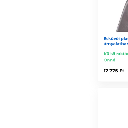
Esküvői pla
árnyalatba
Külső raktá
Önnél
12 775 Ft