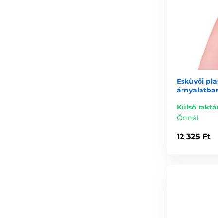
Esküvői pla
árnyalatba
Külső raktá
Önnél
12 325 Ft