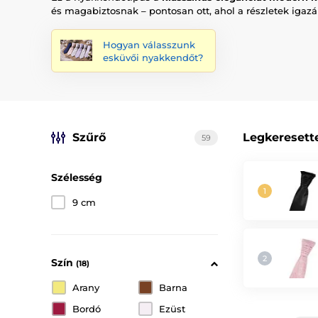
és magabiztosnak – pontosan ott, ahol a részletek igaz
Hogyan válasszunk
esküvői nyakkendőt?
Szűrő
Legkeresett
59
Szélesség
9 cm
Szín
(18)
Arany
Barna
Bordó
Ezüst