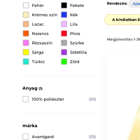
Rendezés:
Ajá
Fehér
Fekete
Krémes szín
Kék
A kínálatban 
Lazac
Lila
Narancs
Piros
Megjelenítés 1-3
Rózsaszín
Szürke
Sárga
Sötétlila
Türkiz
Zöld
Anyag
(1)
100% poliészter
(59)
márka
Avantgard
(59)