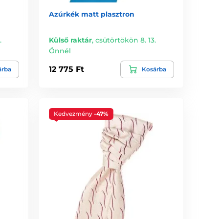
Azúrkék matt plasztron
.
Külső raktár
,
csütörtökön 8. 13.
Önnél
12 775 Ft
árba
Kosárba
Kedvezmény
-47%