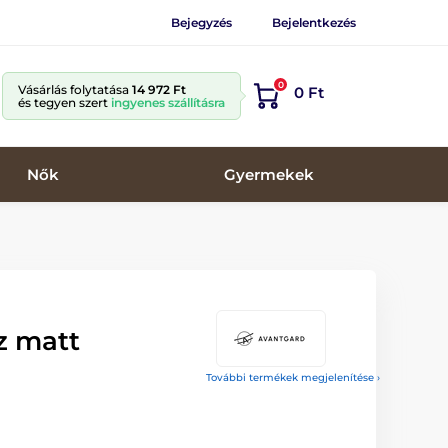
Bejegyzés
Bejelentkezés
0
Vásárlás folytatása
14 972 Ft
0 Ft
és tegyen szert
ingyenes szállításra
Nők
Gyermekek
z matt
További termékek megjelenítése ›