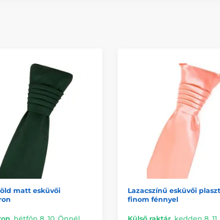
öld matt esküvői
Lazacszínű esküvői plasz
ron
finom fénnyel
ron
,
hétfőn 8. 10. Önnél
Külső raktár
,
kedden 8. 11