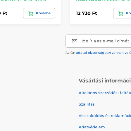
0 Ft
12 730 Ft
Kosárba
Ko
Ide írja az e-mail címét
Az Ön
adatai biztonságban vannak vel
Vásárlási informác
Általános szerződési feltét
Szállítás
Visszaküldés és reklamáci
Adatvédelem