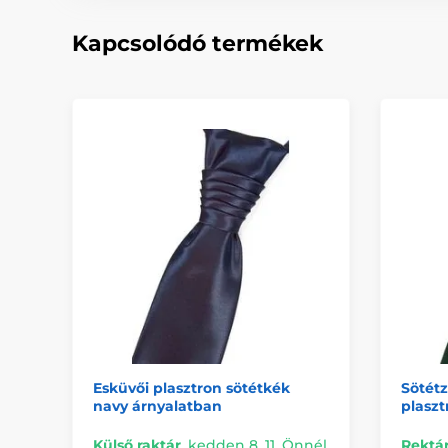
Kapcsolódó termékek
Esküvői plasztron sötétkék
Sötétz
navy árnyalatban
plaszt
Külső raktár
,
kedden 8. 11. Önnél
Rektá