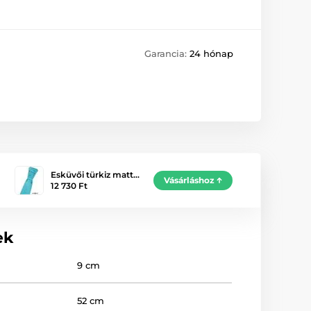
Garancia:
24 hónap
Esküvői türkiz matt…
Vásárláshoz
12 730 Ft
ek
9 cm
52 cm