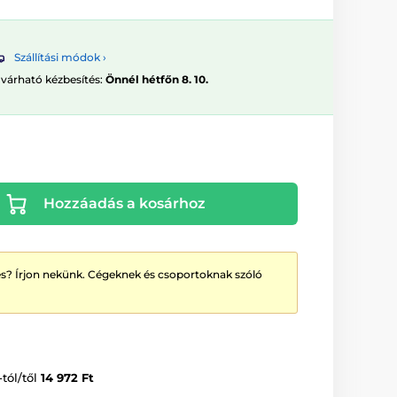
Szállítási módok ›
 várható kézbesítés:
Önnél hétfőn 8. 10.
Hozzáadás a kosárhoz
? Írjon nekünk. Cégeknek és csoportoknak szóló
-tól/től
14 972 Ft