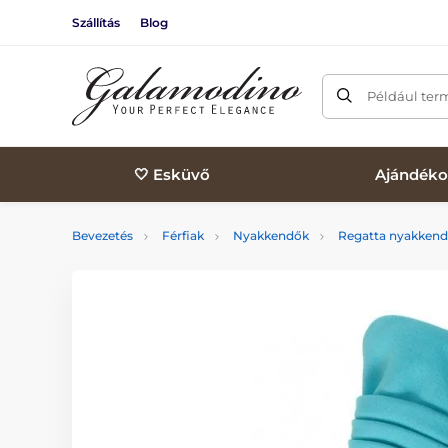
Szállítás
Blog
Például ter
🤍 Esküvő
Ajándéko
Bevezetés
Férfiak
Nyakkendők
Regatta nyakken