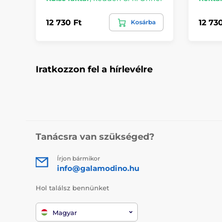
12 730 Ft
12 73
Kosárba
Iratkozzon fel a hírlevélre
Tanácsra van szükséged?
Írjon bármikor
info@galamodino.hu
Hol találsz bennünket
Magyar