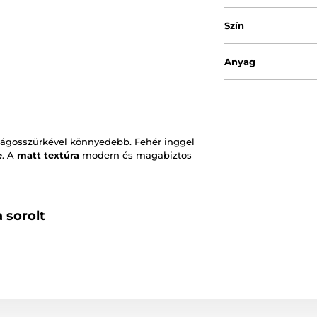
Szín
Anyag
Világosszürkével könnyedebb. Fehér inggel
e
. A
matt textúra
modern és magabiztos
 sorolt