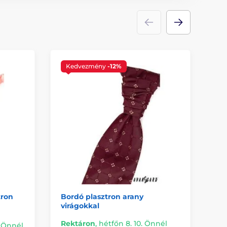
Kedvezmény
-12%
tron
Bordó plasztron arany
Sz
virágokkal
Rektáron
,
hétfőn 8. 10. Önnél
. Önnél
Me