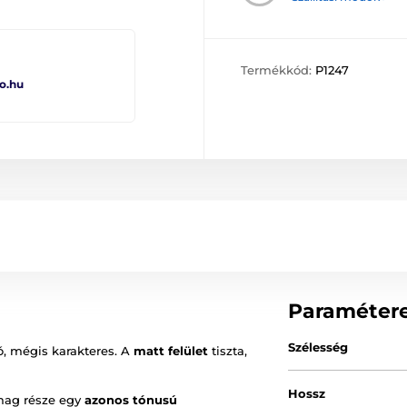
Termékkód:
P1247
o.hu
Paraméter
Szélesség
ó, mégis karakteres. A
matt felület
tiszta,
Hossz
omag része egy
azonos tónusú