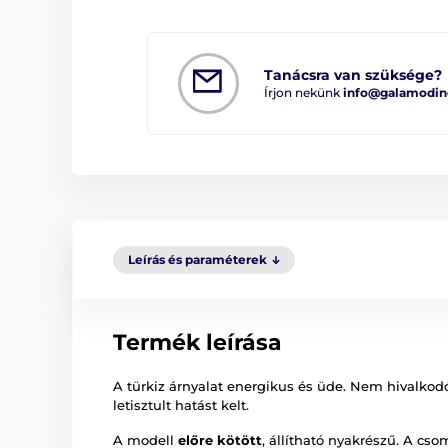
Tanácsra van szüksége?
Írjon nekünk
info@galamodin
Leírás és paraméterek
Termék leírása
A türkiz árnyalat energikus és üde. Nem hivalkod
letisztult hatást kelt.
A modell
előre kötött
, állítható nyakrészű. A cs