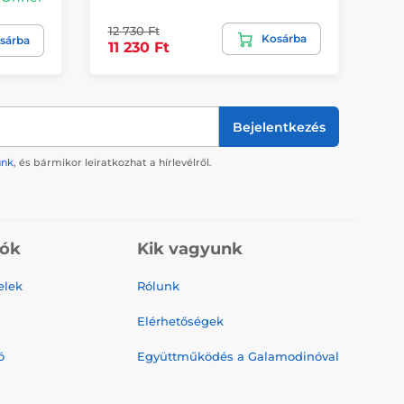
12 730 Ft
Kosárba
12
sárba
11 230 Ft
Bejelentkezés
ünk
, és bármikor leiratkozhat a hírlevélről.
iók
Kik vagyunk
elek
Rólunk
Elérhetőségek
ó
Együttműködés a Galamodinóval