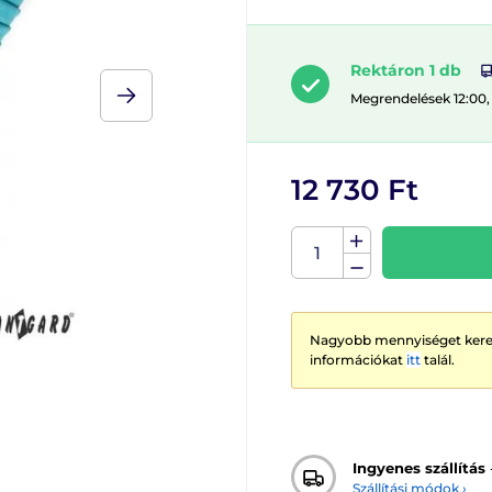
Rektáron 1 db
Megrendelések 12:00,
12 730 Ft
Nagyobb mennyiséget keres
információkat
itt
talál.
Ingyenes szállítás
Szállítási módok ›