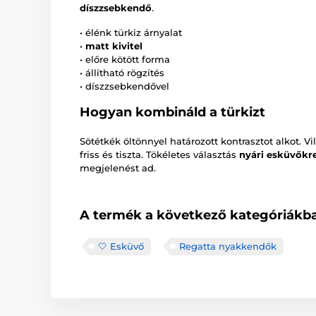
díszzsebkendő
.
• élénk türkiz árnyalat
•
matt kivitel
• előre kötött forma
• állítható rögzítés
• díszzsebkendővel
Hogyan kombináld a türkizt
Sötétkék öltönnyel határozott kontrasztot alkot. 
friss és tiszta. Tökéletes választás
nyári esküvőkr
megjelenést ad.
A termék a következő kategóriákba
🤍 Esküvő
Regatta nyakkendők