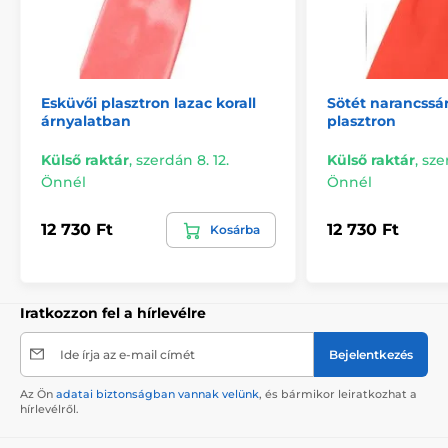
Esküvői plasztron lazac korall
Sötét narancssá
árnyalatban
plasztron
Külső raktár
,
szerdán 8. 12.
Külső raktár
,
sze
Önnél
Önnél
12 730 Ft
12 730 Ft
Kosárba
Iratkozzon fel a hírlevélre
Ide írja az e-mail címét
Bejelentkezés
Az Ön
adatai biztonságban vannak velünk
, és bármikor leiratkozhat a
hírlevélről.