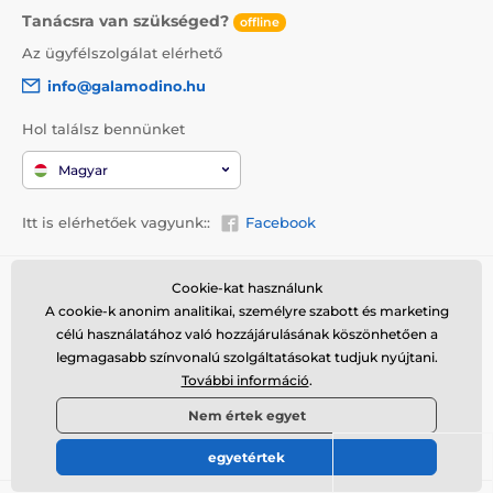
Tanácsra van szükséged?
offline
Az ügyfélszolgálat elérhető
info@galamodino.hu
Hol találsz bennünket
Magyar
Itt is elérhetőek vagyunk::
Facebook
Vásárlási információk
Kik vagyunk
Cookie-kat használunk
A cookie-k anonim analitikai, személyre szabott és marketing
Általános szerződési
Rólunk
célú használatához való hozzájárulásának köszönhetően a
feltételek
Elérhetőségek
legmagasabb színvonalú szolgáltatásokat tudjuk nyújtani.
Szállítás
További információ
.
Együttműködés a
Visszaküldés és reklamáció
Galamodinóval
Nem értek egyet
Adatvédelem
egyetértek