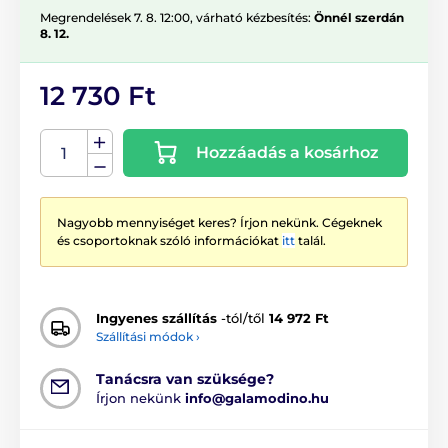
Megrendelések 7. 8. 12:00, várható kézbesítés:
Önnél szerdán
8. 12.
12 730 Ft
Hozzáadás a kosárhoz
Nagyobb mennyiséget keres? Írjon nekünk. Cégeknek
és csoportoknak szóló információkat
itt
talál.
Ingyenes szállítás
-tól/től
14 972 Ft
Szállítási módok ›
Tanácsra van szüksége?
Írjon nekünk
info@galamodino.hu