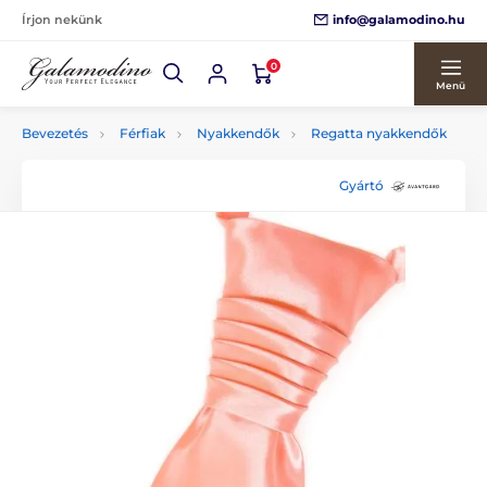
info@galamodino.hu
Írjon nekünk
0
Menü
Bevezetés
Férfiak
Nyakkendők
Regatta nyakkendők
Gyártó