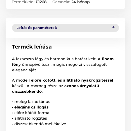
Termékkód:
P1268
Garancia:
24 hónap
Leírás és paraméterek
Termék leírása
A lazacszín lágy és harmonikus hatást kelt. A
finom
fény
ünnepivé teszi, mégis megőrzi visszafogott
eleganciáját.
A modell
előre kötött
, és
állítható nyakrögzítéssel
készül. A csomag része az
azonos árnyalatú
díszzsebkendő
.
• meleg lazac tónus
•
elegáns csillogás
• előre kötött forma
• állítható rögzítés
• díszzsebkendő mellékelve