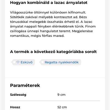
Hogyan kombináld a lazac árnyalatot
Világosszürke öltönnyel különösen kifinomult.
Sötétkék zakóval mélyebb kontrasztot ad. Bézs
tónusokkal melegebb összhatás érhető el. A lazac
árnyalat nappali fényben élénkebbnek tűnik. Finom
csillogása ünnepi hangulatot teremt. Megjelenése
romantikus, mégis férfias marad.
A termék a következő kategóriákba sorolt
🤍 Esküvő
Regatta nyakkendők
Paraméterek
Szélesség
9 cm
Hossz
52 cm