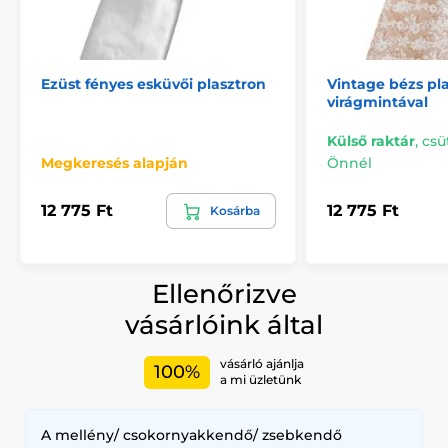
Ezüst fényes esküvői plasztron
Vintage bézs pl
virágmintával
Külső raktár
,
csü
Megkeresés alapján
Önnél
12 775 Ft
12 775 Ft
Kosárba
Ellenőrizve
vásárlóink által
vásárló ajánlja
100%
a mi üzletünk
A mellény/ csokornyakkendő/ zsebkendő