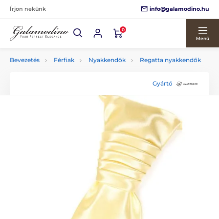
info@galamodino.hu
Írjon nekünk
0
Menü
Bevezetés
Férfiak
Nyakkendők
Regatta nyakkendők
Gyártó