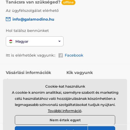
Tanácsra van szükséged?
offline
Az ügyfélszolgálat elérhető
info@galamodino.hu
Hol találsz bennünket
Magyar
Itt is elérhetőek vagyunk::
Facebook
Vásárlási információk
Kik vagyunk
Általános szerződési
Rólunk
feltételek
Cookie-kat használunk
Elérhetőségek
A cookie-k anonim analitikai, személyre szabott és marketing
Szállítás
Együttműködés a
célú használatához való hozzájárulásának köszönhetően a
Visszaküldés és reklamáció
Galamodinóval
legmagasabb színvonalú szolgáltatásokat tudjuk nyújtani.
További információ
.
Adatvédelem
Nem értek egyet