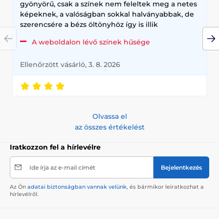
gyönyörű, csak a színek nem feleltek meg a netes
képeknek, a valóságban sokkal halványabbak, de
szerencsére a bézs öltönyhöz így is illik
A weboldalon lévő színek hűsége
Ellenőrzött vásárló, 3. 8. 2026
Olvassa el
az összes értékelést
Iratkozzon fel a hírlevélre
Ide írja az e-mail címét
Bejelentkezés
Az Ön
adatai biztonságban vannak velünk
, és bármikor leiratkozhat a
hírlevélről.