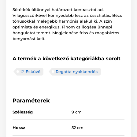
Sötétkék öltönnyel határozott kontrasztot ad.
Világosszürkével könnyedebb lesz az összhatás. Bézs
tónusokkal melegebb harmónia alakul ki. A szín
optimista és energikus. Finom csillogása ünnepi
hangulatot teremt. Megjelenése friss és magabiztos
benyomást kelt.
A termék a következő kategóriákba sorolt
🤍 Esküvő
Regatta nyakkendők
Paraméterek
Szélesség
9 cm
Hossz
52 cm