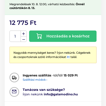
Megrendelések 10. 8. 12:00, várható kézbesítés:
Önnél
csütörtökön 8. 13.
12 775 Ft
Hozzáadás a kosárhoz
Nagyobb mennyiséget keres? Írjon nekünk. Cégeknek
és csoportoknak szóló információkat
itt
talál.
Ingyenes szállítás
-tól/től
15 029 Ft
Szállítási módok ›
Tanácsra van szüksége?
Írjon nekünk
info@galamodino.hu