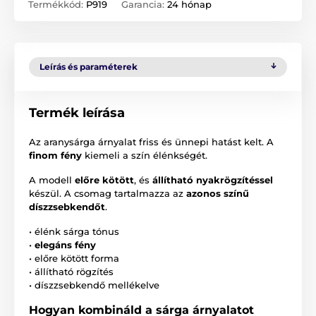
Termékkód:
P919
Garancia:
24 hónap
Leírás és paraméterek
Termék leírása
Az aranysárga árnyalat friss és ünnepi hatást kelt. A
finom fény
kiemeli a szín élénkségét.
A modell
előre kötött
, és
állítható nyakrögzítéssel
készül. A csomag tartalmazza az
azonos színű
díszzsebkendőt
.
• élénk sárga tónus
•
elegáns fény
• előre kötött forma
• állítható rögzítés
• díszzsebkendő mellékelve
Hogyan kombináld a sárga árnyalatot