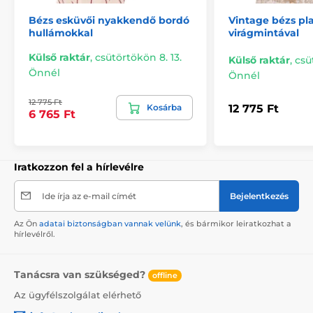
Bézs esküvői nyakkendő bordó
Vintage bézs pl
hullámokkal
virágmintával
Külső raktár
,
csütörtökön 8. 13.
Külső raktár
,
csü
Önnél
Önnél
12 775 Ft
Kosárba
12 775 Ft
6 765 Ft
Iratkozzon fel a hírlevélre
Ide írja az e-mail címét
Bejelentkezés
Az Ön
adatai biztonságban vannak velünk
, és bármikor leiratkozhat a
hírlevélről.
Tanácsra van szükséged?
offline
Az ügyfélszolgálat elérhető