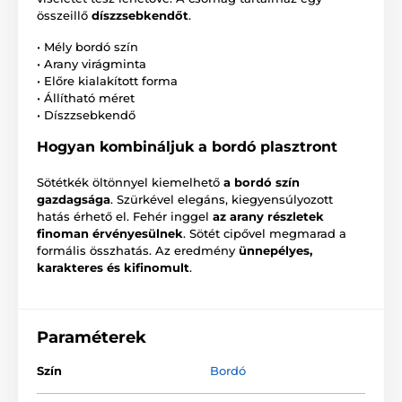
összeillő
díszzsebkendőt
.
• Mély bordó szín
• Arany virágminta
• Előre kialakított forma
• Állítható méret
• Díszzsebkendő
Hogyan kombináljuk a bordó plasztront
Sötétkék öltönnyel kiemelhető
a bordó szín
gazdagsága
. Szürkével elegáns, kiegyensúlyozott
hatás érhető el. Fehér inggel
az arany részletek
finoman érvényesülnek
. Sötét cipővel megmarad a
formális összhatás. Az eredmény
ünnepélyes,
karakteres és kifinomult
.
Paraméterek
Szín
Bordó