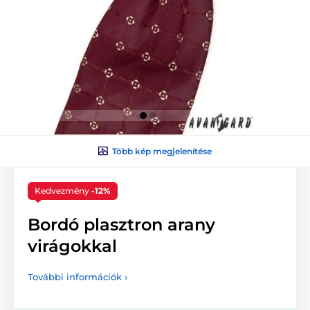
Több kép megjelenítése
Kedvezmény
-12%
Bordó plasztron arany
virágokkal
További információk ›