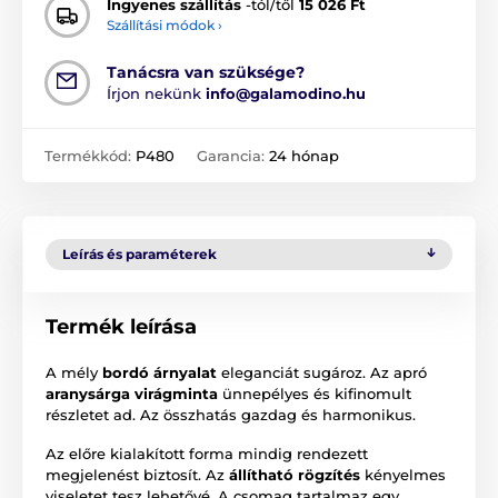
Ingyenes szállítás
-tól/től
15 026 Ft
Szállítási módok ›
Tanácsra van szüksége?
Írjon nekünk
info@galamodino.hu
Termékkód:
P480
Garancia:
24 hónap
Leírás és paraméterek
Termék leírása
A mély
bordó árnyalat
eleganciát sugároz. Az apró
aranysárga virágminta
ünnepélyes és kifinomult
részletet ad. Az összhatás gazdag és harmonikus.
Az előre kialakított forma mindig rendezett
megjelenést biztosít. Az
állítható rögzítés
kényelmes
viseletet tesz lehetővé. A csomag tartalmaz egy