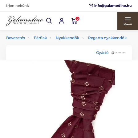
info@galamodino.hu
Írjon nekünk
0
Menü
Bevezetés
Férfiak
Nyakkendők
Regatta nyakkendők
Gyártó