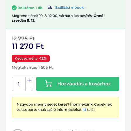
Szállítási módok ›
Rektáron 1 db
Megrendelések 10. 8. 12:00, várható kézbesítés:
Önnél
szerdán 8. 12.
12 775 Ft
11 270 Ft
Kedvezmény
-12%
Megtakarítás 1 505 Ft
Hozzáadás a kosárhoz
Nagyobb mennyiséget keres? Írjon nekünk. Cégeknek
és csoportoknak szóló információkat
itt
talál.