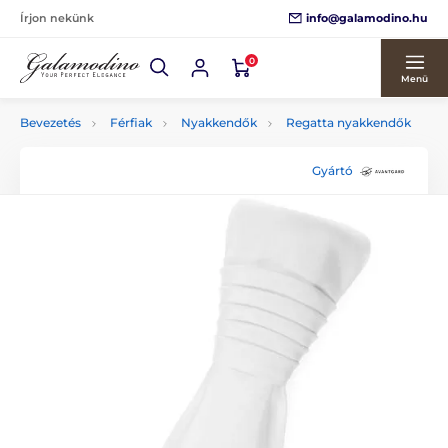
info@galamodino.hu
Írjon nekünk
0
Menü
Bevezetés
Férfiak
Nyakkendők
Regatta nyakkendők
Gyártó