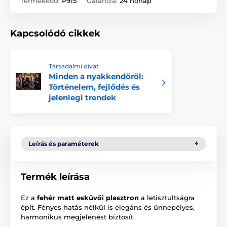
Termékkód:
P915
Garancia:
24 hónap
Kapcsolódó cikkek
Társadalmi divat
Minden a nyakkendőről:
Történelem, fejlődés és
jelenlegi trendek
Leírás és paraméterek
Termék leírása
Ez a
fehér matt esküvői plasztron
a letisztultságra
épít. Fényes hatás nélkül is elegáns és ünnepélyes,
harmonikus megjelenést biztosít.