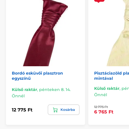
Bordó esküvői plasztron
Pisztáciazöld pl
egyszínű
mintával
Külső raktár
,
pén
Külső raktár
,
pénteken 8. 14.
Önnél
Önnél
12 775 Ft
12 775 Ft
Kosárba
6 765 Ft