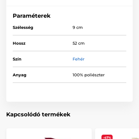
Paraméterek
Szélesség
9 cm
Hossz
52 cm
Szín
Fehér
Anyag
100% poliészter
Kapcsolódó termékek
-47%