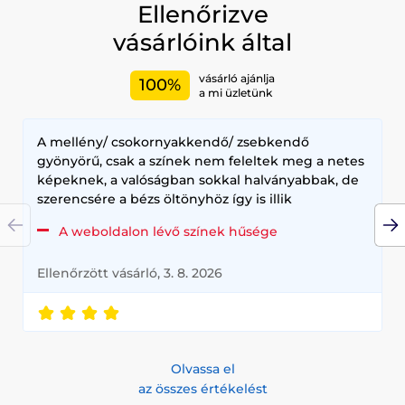
Ellenőrizve
vásárlóink által
vásárló ajánlja
100%
a mi üzletünk
A mellény/ csokornyakkendő/ zsebkendő
gyönyörű, csak a színek nem feleltek meg a netes
képeknek, a valóságban sokkal halványabbak, de
szerencsére a bézs öltönyhöz így is illik
A weboldalon lévő színek hűsége
Ellenőrzött vásárló, 3. 8. 2026
Olvassa el
az összes értékelést