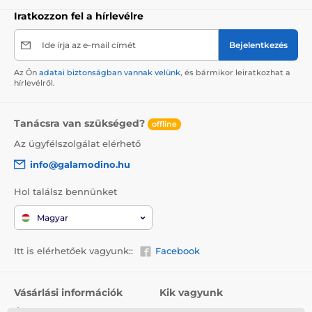
Iratkozzon fel a hírlevélre
Ide írja az e-mail címét
Bejelentkezés
Az Ön
adatai biztonságban vannak velünk
, és bármikor leiratkozhat a
hírlevélről.
Tanácsra van szükséged?
offline
Az ügyfélszolgálat elérhető
info@galamodino.hu
Hol találsz bennünket
Magyar
Itt is elérhetőek vagyunk::
Facebook
Vásárlási információk
Kik vagyunk