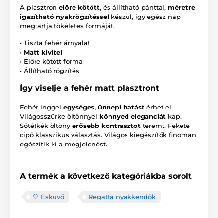
A plasztron
előre kötött
, és állítható pánttal,
méretre
igazítható nyakrögzítéssel
készül, így egész nap
megtartja tökéletes formáját.
• Tiszta fehér árnyalat
•
Matt kivitel
• Előre kötött forma
• Állítható rögzítés
Így viselje a fehér matt plasztront
Fehér inggel
egységes, ünnepi hatást
érhet el.
Világosszürke öltönnyel
könnyed eleganciát
kap.
Sötétkék öltöny
erősebb kontrasztot
teremt. Fekete
cipő klasszikus választás. Világos kiegészítők finoman
egészítik ki a megjelenést.
A termék a következő kategóriákba sorolt
🤍 Esküvő
Regatta nyakkendők