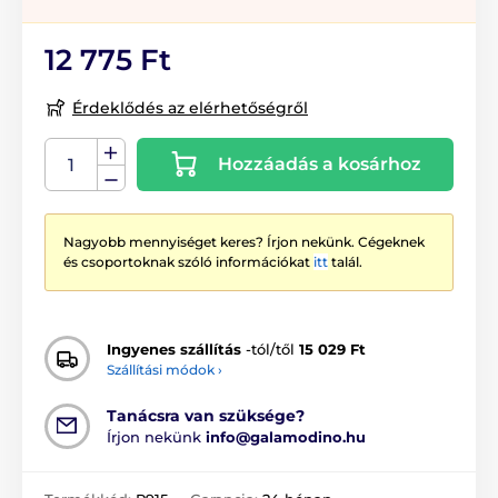
12 775 Ft
Érdeklődés az elérhetőségről
Hozzáadás a kosárhoz
Nagyobb mennyiséget keres? Írjon nekünk. Cégeknek
és csoportoknak szóló információkat
itt
talál.
Ingyenes szállítás
-tól/től
15 029 Ft
Szállítási módok ›
Tanácsra van szüksége?
Írjon nekünk
info@galamodino.hu