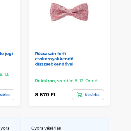
ő jogi
Rózsaszín férfi
Fé
csokornyakkendő
cs
díszzsebkendővel
. 13.
Rektáron
,
szerdán 8. 12. Önnél
Me
8 870 Ft
8 
sárba
Kosárba
gyors
Gyors vásárlás