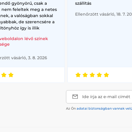
endő gyönyörű, csak a
szállítás
k nem feleltek meg a netes
Ellenőrzött vásárló, 18. 7. 2
nek, a valóságban sokkal
nyabbak, de szerencsére a
ltönyhöz így is illik
weboldalon lévő színek
sége
rzött vásárló, 3. 8. 2026
Ide írja az e-mail címét
Az Ön
adatai biztonságban vannak vel