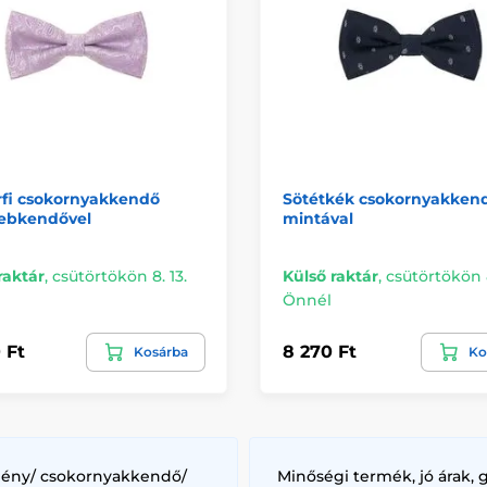
érfi csokornyakkendő
Sötétkék csokornyakkend
sebkendővel
mintával
raktár
,
csütörtökön 8. 13.
Külső raktár
,
csütörtökön 8
Önnél
 Ft
8 270 Ft
Kosárba
Ko
lény/ csokornyakkendő/
Minőségi termék, jó árak, 