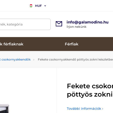
HUF
info@galamodino.hu
mék, kategória
Írjon nekünk
k férfiaknak
Férfiak
tt csokornyakkendők
Fekete csokornyakkendő pöttyös zokni készletbe
Fekete csok
pöttyös zokni
További információk ›