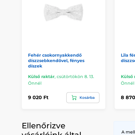
Fehér csokornyakkendő
Lila f
díszzsebkendővel, fényes
díszz
díszek
Külső raktár
,
csütörtökön 8. 13.
Külső 
Önnél
Önnél
9 020 Ft
8 870
Kosárba
Ellenőrizve
A mel
vásárlóink által