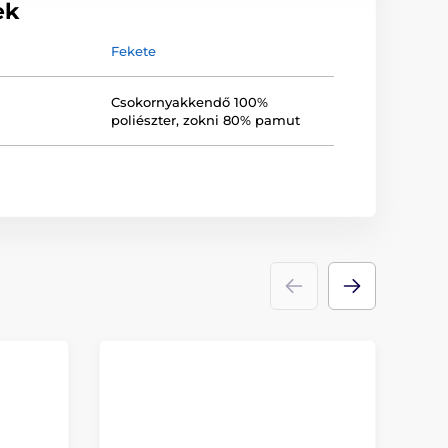
ek
Fekete
Csokornyakkendő 100%
poliészter, zokni 80% pamut