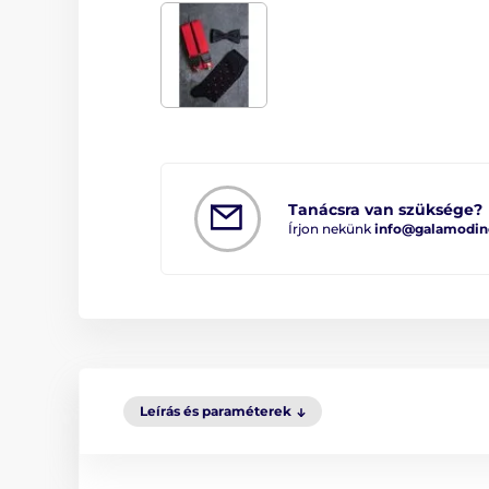
Tanácsra van szüksége?
Írjon nekünk
info@galamodin
Leírás és paraméterek