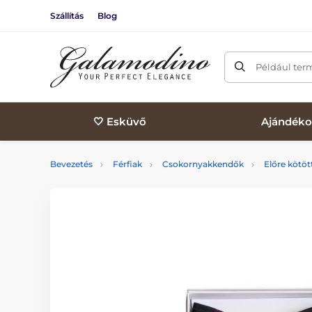
Szállítás
Blog
Például ter
🤍 Esküvő
Ajándéko
Bevezetés
Férfiak
Csokornyakkendők
Előre kötö