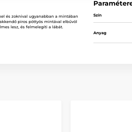
Paraméter
Szín
kkel és zoknival ugyanabban a mintában
yakkendő piros pöttyös mintával elbűvöl
mes lesz, és felmelegíti a lábát.
Anyag