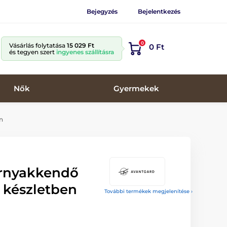
Bejegyzés
Bejelentkezés
0
Vásárlás folytatása
15 029 Ft
0 Ft
és tegyen szert
ingyenes szállításra
Nők
Gyermekek
n
ornyakkendő
 készletben
További termékek megjelenítése ›