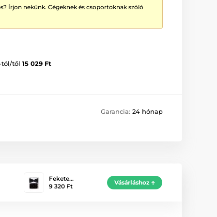
? Írjon nekünk. Cégeknek és csoportoknak szóló
-tól/től
15 029 Ft
Garancia:
24 hónap
Fekete…
Vásárláshoz
9 320 Ft