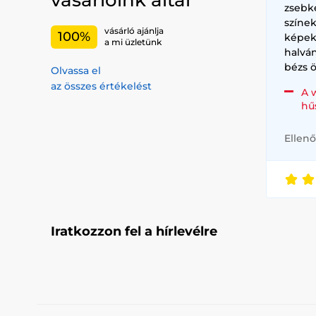
zsebk
színe
vásárló ajánlja
100%
képek
a mi üzletünk
halvá
bézs ö
Olvassa el
az összes értékelést
A 
hű
Ellenő
Iratkozzon fel a hírlevélre