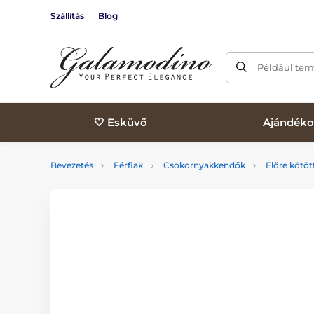
Szállítás
Blog
Például ter
🤍 Esküvő
Ajándéko
Bevezetés
Férfiak
Csokornyakkendők
Előre kötö