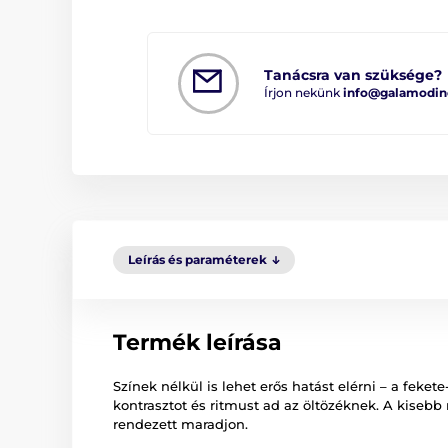
Tanácsra van szüksége?
Írjon nekünk
info@galamodin
Leírás és paraméterek
Termék leírása
Színek nélkül is lehet erős hatást elérni – a feket
kontrasztot és ritmust ad az öltözéknek. A kisebb
rendezett maradjon.