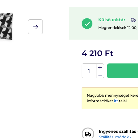
Külső raktár
Megrendelések 12:00,
4 210 Ft
Nagyobb mennyiséget keres
információkat
itt
talál.
Ingyenes szállítás
Szállítási módok ›