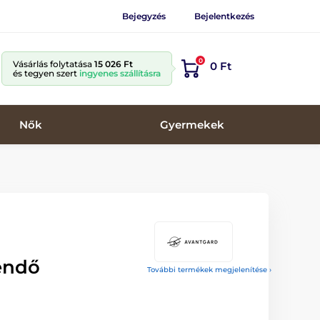
Bejegyzés
Bejelentkezés
0
Vásárlás folytatása
15 026 Ft
0 Ft
és tegyen szert
ingyenes szállításra
Nők
Gyermekek
endő
További termékek megjelenítése ›