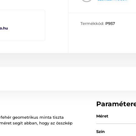
Termékkód:
P957
o.hu
Paraméter
Méret
e-fehér geometrikus minta tiszta
 méret segít abban, hogy az összkép
Szín