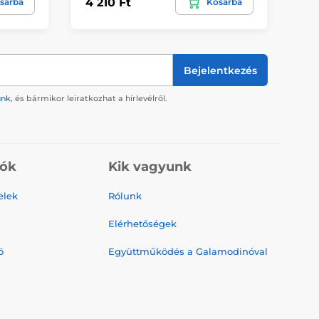
4 210 Ft
8 
sárba
Kosárba
Bejelentkezés
ünk
, és bármikor leiratkozhat a hírlevélről.
iók
Kik vagyunk
elek
Rólunk
Elérhetőségek
ó
Együttműködés a Galamodinóval