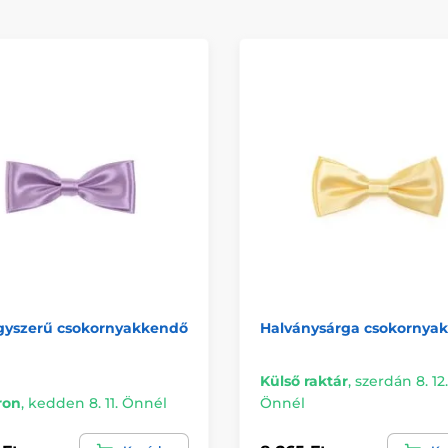
egyszerű csokornyakkendő
Halványsárga csokornya
Külső raktár
,
szerdán 8. 12.
ron
,
kedden 8. 11. Önnél
Önnél