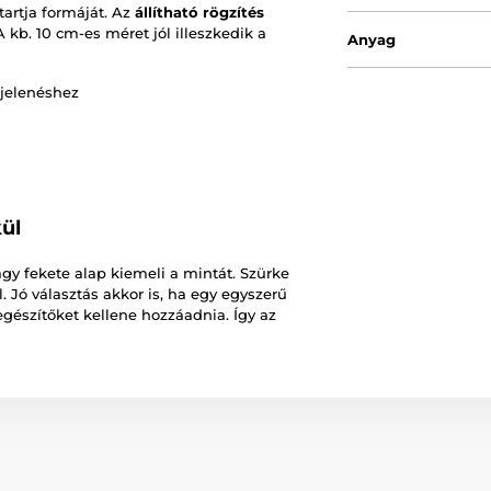
tartja formáját. Az
állítható rögzítés
A kb. 10 cm-es méret jól illeszkedik a
Anyag
gjelenéshez
ül
gy fekete alap kiemeli a mintát. Szürke
l. Jó választás akkor is, ha egy egyszerű
egészítőket kellene hozzáadnia. Így az