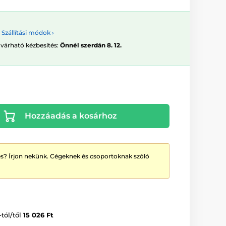
Szállítási módok ›
 várható kézbesítés:
Önnél szerdán 8. 12.
Hozzáadás a kosárhoz
? Írjon nekünk. Cégeknek és csoportoknak szóló
-tól/től
15 026 Ft