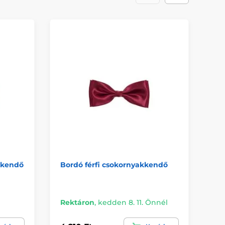
kkendő
Bordó férfi csokornyakkendő
Pa
cs
vi
Rektáron
,
kedden 8. 11. Önnél
Re