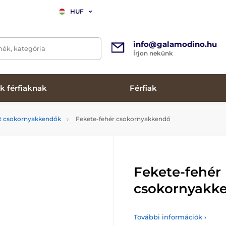
HUF
info@galamodino.hu
mék, kategória
Írjon nekünk
k férfiaknak
Férfiak
tt csokornyakkendők
Fekete-fehér csokornyakkendő
Fekete-fehér
csokornyakk
További információk ›