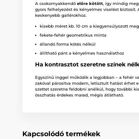
A csokornyakkendő
előre kötött
, így mindig meg
gyors felhelyezést és kényelmes viselést biztosít. 
keskenyebb gallérokhoz.
kisebb méret kb. 10 cm a kiegyensúlyozott me
fekete-fehér geometrikus minta
állandó forma kötés nélkül
állítható pánt a kényelmes használathoz
Ha kontrasztot szeretne színek nélk
Egyszínű inggel működik a legjobban – a fehér va
zakóval párosítva modern, letisztult hatást érhet e
szettet szeretne feldobni anélkül, hogy további ki
összhatás érdekes marad, mégis átlátható.
Kapcsolódó termékek