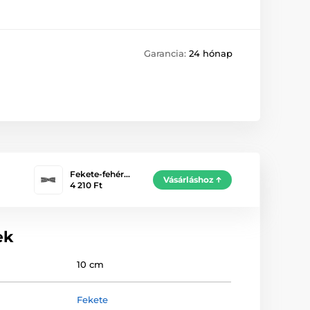
Garancia:
24 hónap
Fekete-fehér…
Vásárláshoz
4 210 Ft
ek
10 cm
Fekete