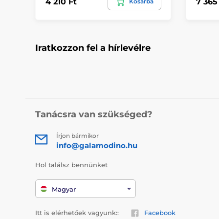
4 210 Ft
7 365
Kosárba
Iratkozzon fel a hírlevélre
Tanácsra van szükséged?
Írjon bármikor
info@galamodino.hu
Hol találsz bennünket
Magyar
Itt is elérhetőek vagyunk::
Facebook