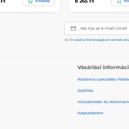
 Ft
8 265 Ft
Kosárba
Ko
Ide írja az e-mail címét
Az Ön
adatai biztonságban vannak vel
Vásárlási informác
Általános szerződési feltét
Szállítás
Visszaküldés és reklamáci
Adatvédelem