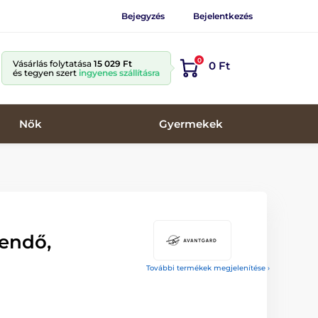
Bejegyzés
Bejelentkezés
0
Vásárlás folytatása
15 029 Ft
0 Ft
és tegyen szert
ingyenes szállításra
Nők
Gyermekek
endő,
További termékek megjelenítése ›