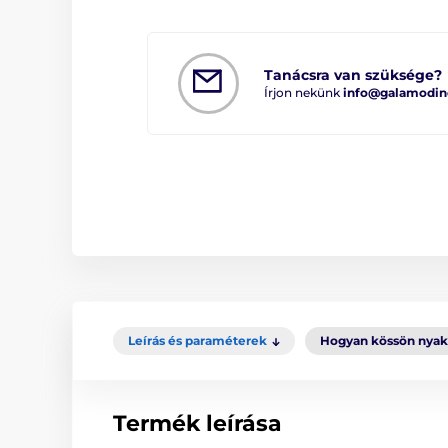
Tanácsra van szüksége?
Írjon nekünk
info@galamodin
Leírás és paraméterek
Hogyan kössön nya
Termék leírása