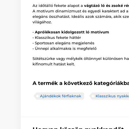
Az időtálló fekete alapot a
vágtázó ló és zsoké r
A motívum dinamizmust és egyedi karaktert ad 
elegáns összhatást. Ideális azok számára, akik sz
világához.
•
Aprólékosan kidolgozott ló motívum
• Klasszikus fekete háttér
• Sportosan elegáns megjelenés
• Ünnepi alkalmakra is megfelelő
Sötétszürke vagy mélykék öltönnyel különösen ha
kifinomult hatást kelt.
A termék a következő kategóriákba
Ajándékok férfiaknak
Klasszikus nyak