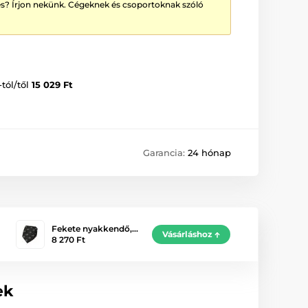
? Írjon nekünk. Cégeknek és csoportoknak szóló
-tól/től
15 029 Ft
Garancia:
24 hónap
Fekete nyakkendő,…
Vásárláshoz
8 270 Ft
ek