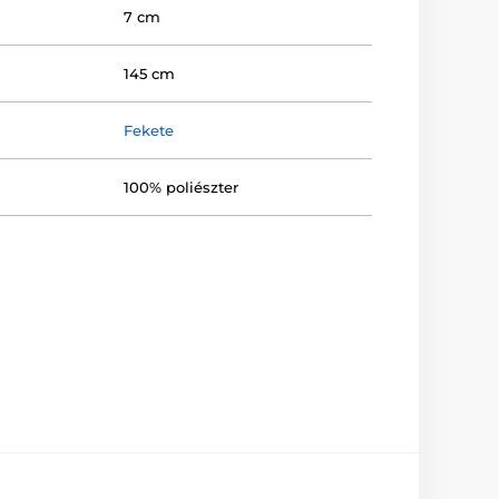
7 cm
145 cm
Fekete
100% poliészter