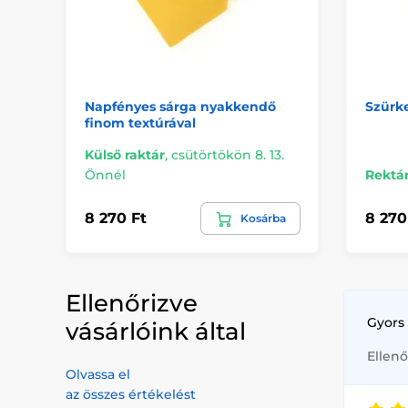
Napfényes sárga nyakkendő
Szürk
finom textúrával
Külső raktár
,
csütörtökön 8. 13.
Önnél
Rektá
8 270 Ft
8 270
Kosárba
Ellenőrizve
Gyors 
vásárlóink által
Ellenő
Olvassa el
az összes értékelést