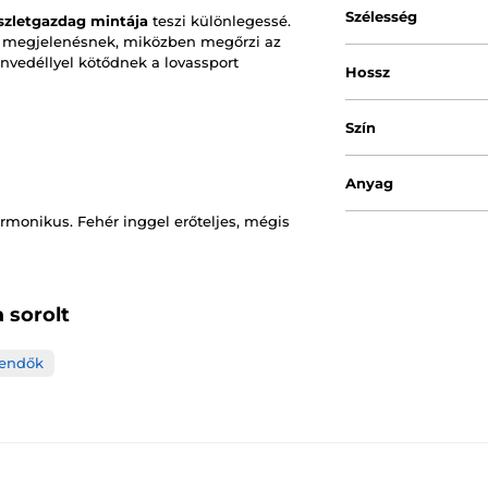
Szélesség
észletgazdag mintája
teszi különlegessé.
a megjelenésnek, miközben megőrzi az
envedéllyel kötődnek a lovassport
Hossz
Szín
Anyag
rmonikus. Fehér inggel erőteljes, mégis
 sorolt
kendők