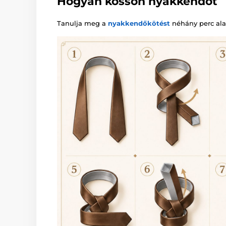
Hogyan kössön nyakkendőt
Tanulja meg a
nyakkendőkötést
néhány perc alat