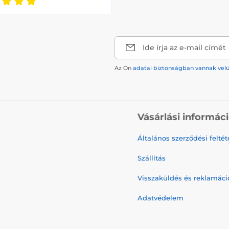
Ide írja az e-mail címét
Az Ön
adatai biztonságban vannak vel
Vásárlási informác
Általános szerződési feltét
Szállítás
Visszaküldés és reklamáci
Adatvédelem