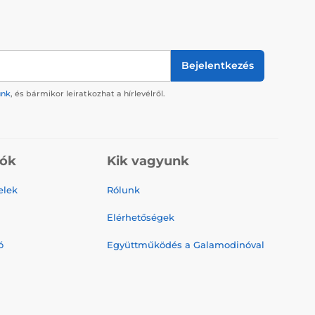
Bejelentkezés
ünk
, és bármikor leiratkozhat a hírlevélről.
iók
Kik vagyunk
elek
Rólunk
Elérhetőségek
ó
Együttműködés a Galamodinóval