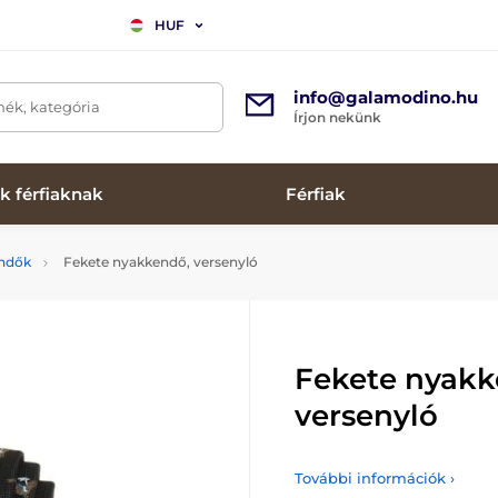
HUF
info@galamodino.hu
mék, kategória
Írjon nekünk
k férfiaknak
Férfiak
endők
Fekete nyakkendő, versenyló
Fekete nyakk
versenyló
További információk ›