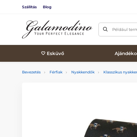
Szállítás
Blog
Például ter
🤍 Esküvő
Ajándéko
Bevezetés
Férfiak
Nyakkendők
Klasszikus nyakk