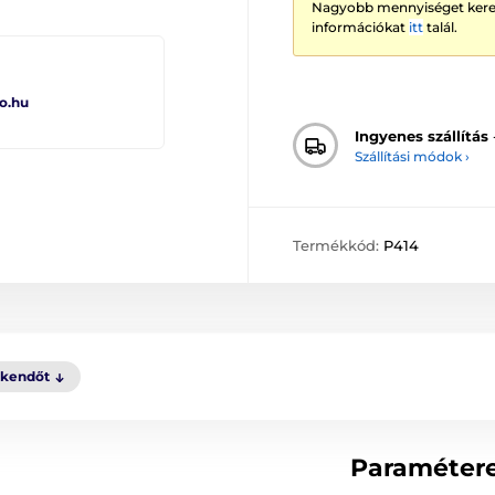
Nagyobb mennyiséget keres
információkat
itt
talál.
o.hu
Ingyenes szállítás
Szállítási módok ›
Termékkód:
P414
kkendőt
Paraméter