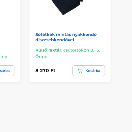
Sötétkék mintás nyakkendő
Fé
díszzsebkendővel
Külső raktár
,
csütörtökön 8. 13.
Kü
Önnél
Önnél
Ön
8 270 Ft
8 
sárba
Kosárba