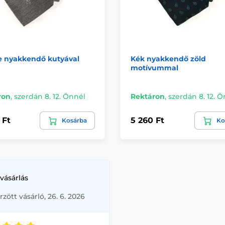
e nyakkendő kutyával
Kék nyakkendő zöld
motívummal
ron
,
szerdán 8. 12. Önnél
Rektáron
,
szerdán 8. 12. 
 Ft
5 260 Ft
Kosárba
Ko
vásárlás
rzött vásárló, 26. 6. 2026