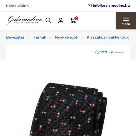
info@galamodino.hu
Írjon nekünk
0
Menü
Bevezetés
Férfiak
Nyakkendők
Klasszikus nyakkendők
Gyártó