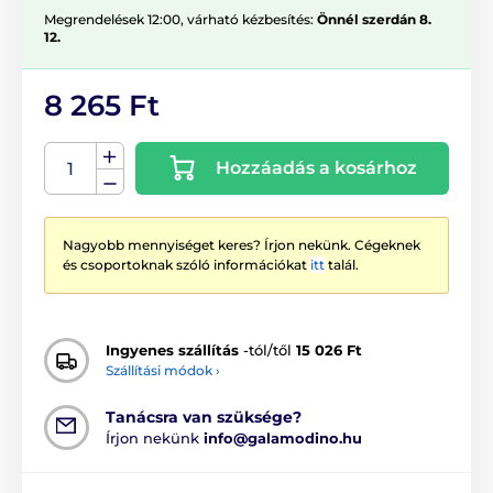
Megrendelések 12:00, várható kézbesítés:
Önnél szerdán 8.
12.
8 265 Ft
Hozzáadás a kosárhoz
Nagyobb mennyiséget keres? Írjon nekünk. Cégeknek
és csoportoknak szóló információkat
itt
talál.
Ingyenes szállítás
-tól/től
15 026 Ft
Szállítási módok ›
Tanácsra van szüksége?
Írjon nekünk
info@galamodino.hu