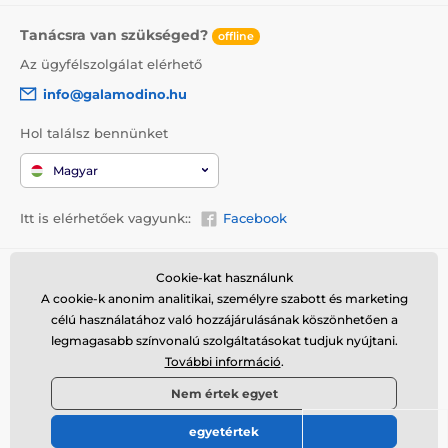
Tanácsra van szükséged?
offline
Az ügyfélszolgálat elérhető
info@galamodino.hu
Hol találsz bennünket
Magyar
Itt is elérhetőek vagyunk::
Facebook
Vásárlási információk
Kik vagyunk
Cookie-kat használunk
A cookie-k anonim analitikai, személyre szabott és marketing
Általános szerződési
Rólunk
célú használatához való hozzájárulásának köszönhetően a
feltételek
Elérhetőségek
legmagasabb színvonalú szolgáltatásokat tudjuk nyújtani.
Szállítás
További információ
.
Együttműködés a
Visszaküldés és reklamáció
Galamodinóval
Nem értek egyet
Adatvédelem
egyetértek