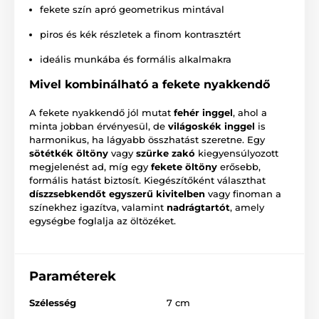
fekete szín apró geometrikus mintával
piros és kék részletek a finom kontrasztért
ideális munkába és formális alkalmakra
Mivel kombinálható a fekete nyakkendő
A fekete nyakkendő jól mutat
fehér inggel
, ahol a
minta jobban érvényesül, de
világoskék inggel
is
harmonikus, ha lágyabb összhatást szeretne. Egy
sötétkék öltöny
vagy
szürke zakó
kiegyensúlyozott
megjelenést ad, míg egy
fekete öltöny
erősebb,
formális hatást biztosít. Kiegészítőként választhat
díszzsebkendőt egyszerű kivitelben
vagy finoman a
színekhez igazítva, valamint
nadrágtartót
, amely
egységbe foglalja az öltözéket.
Paraméterek
Szélesség
7 cm