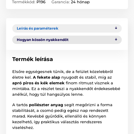
Termékkód:
P196
Garancia:
24 hónap
Leírás és paraméterek
Hogyan kössön nyakkendőt
Termék leírása
Elsőre egységesnek tűnik, de a felület közelebbről
életre kel.
A fekete alap
nyugodt és stabil, míg az
apró piros és kék elemek
finom ritmust visznek a
mintába. Ez a részlet teszi a nyakkendőt érdekesebbé
anélkül, hogy túl hangsúlyos lenne.
A tartós
poliészter anyag
segít megőrizni a forma
stabilitását, a csomó pedig egész nap rendezett
marad. Kevésbé gyűrődik, ellenálló és könnyen
kezelhető, így praktikus választás rendszeres
viseléshez.