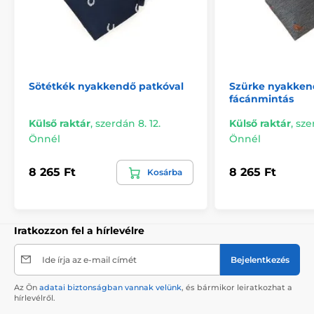
Sötétkék nyakkendő patkóval
Szürke nyakken
fácánmintás
Külső raktár
,
szerdán 8. 12.
Külső raktár
,
sze
Önnél
Önnél
8 265 Ft
8 265 Ft
Kosárba
Iratkozzon fel a hírlevélre
Ide írja az e-mail címét
Bejelentkezés
Az Ön
adatai biztonságban vannak velünk
, és bármikor leiratkozhat a
hírlevélről.