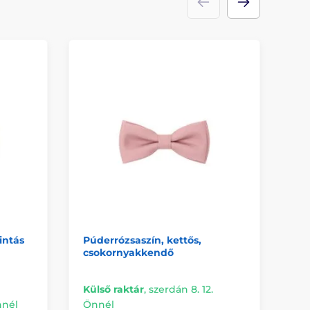
intás
Púderrózsaszín, kettős,
Ma
csokornyakkendő
cs
Külső raktár
,
szerdán 8. 12.
Kü
nnél
Önnél
Ön