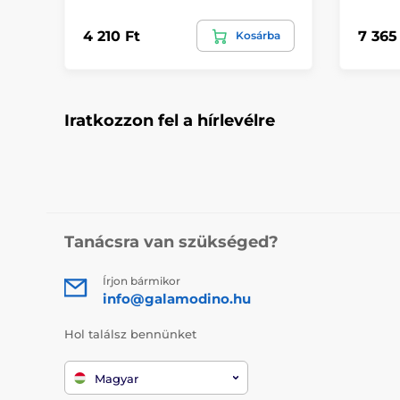
4 210 Ft
7 365
Kosárba
Iratkozzon fel a hírlevélre
Tanácsra van szükséged?
Írjon bármikor
info@galamodino.hu
Hol találsz bennünket
Magyar