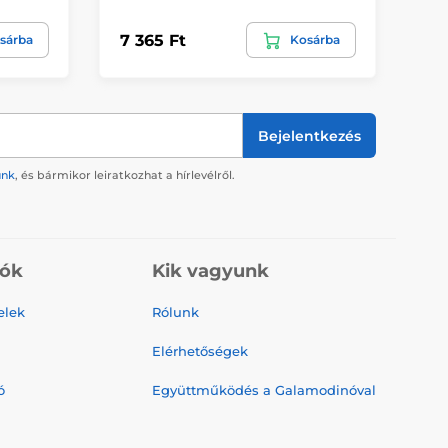
7 365 Ft
4 
sárba
Kosárba
Bejelentkezés
ünk
, és bármikor leiratkozhat a hírlevélről.
iók
Kik vagyunk
elek
Rólunk
Elérhetőségek
ó
Együttműködés a Galamodinóval