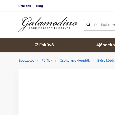
Szállítás
Blog
Például ter
🤍 Esküvő
Ajándéko
Bevezetés
Férfiak
Csokornyakkendők
Előre kötö