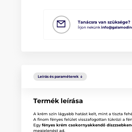
Tanácsra van szüksége?
Írjon nekünk
info@galamodin
Leírás és paraméterek
Termék leírása
A krém szín lágyabb hatást kelt, mint a tiszta feh
A finom fényes felület visszafogottan tükrözi a f
Egy
fényes krém csokornyakkendő díszzsebken
megjelenést ad.