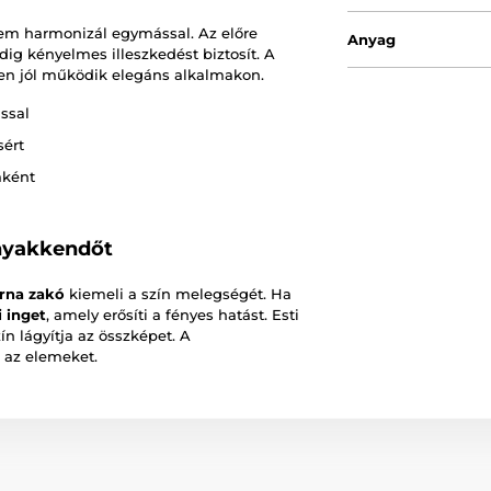
elem harmonizál egymással. Az előre
Anyag
ig kényelmes illeszkedést biztosít. A
en jól működik elegáns alkalmakon.
ssal
sért
aként
nyakkendőt
arna zakó
kiemeli a szín melegségét. Ha
i inget
, amely erősíti a fényes hatást. Esti
ín lágyítja az összképet. A
 az elemeket.