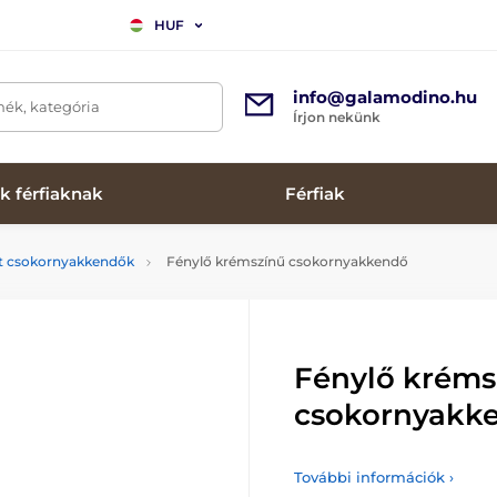
HUF
info@galamodino.hu
mék, kategória
Írjon nekünk
k férfiaknak
Férfiak
tt csokornyakkendők
Fénylő krémszínű csokornyakkendő
Fénylő kréms
csokornyakk
További információk ›