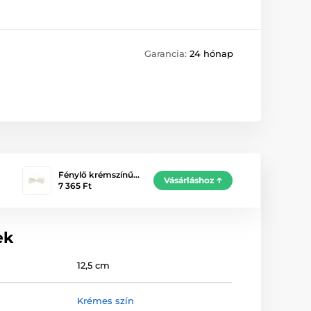
Garancia:
24 hónap
Fénylő krémszínű…
Vásárláshoz
7 365 Ft
ek
12,5 cm
Krémes szín