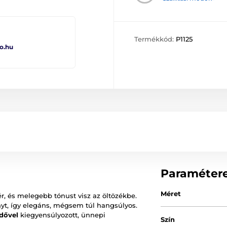
Termékkód:
P1125
o.hu
Paraméter
Méret
ér, és melegebb tónust visz az öltözékbe.
ényt, így elegáns, mégsem túl hangsúlyos.
dővel
kiegyensúlyozott, ünnepi
Szín