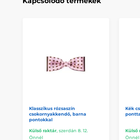
Kapcsolódó termékek
Klasszikus rózsaszín
Kék c
csokornyakkendő, barna
pontta
pontokkal
Külső raktár
,
szerdán 8. 12.
Külső 
Önnél
Önnél