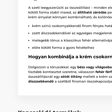
A szett leegyszerűsíti az összeállítást – minden 
kötött forma stabil marad, az
állítható záródás
ped
krém árnyalat könnyen kombinálható, és különös
krém színű csokornyakkendő finom fényes hatá
szett díszzsebkendővel az egységes megjelené
melegebb tónus a klasszikus fehér alternatíváj
előre kötött forma a gyors felvételhez
Hogyan kombinálja a krém csokor
Dolgozzon a tónusokkal: egy
bézs vagy világosb
tisztább kontrasztot szeretne, válasszon
fehér férf
összeállításnál egy
sötét öltöny
mellett a krém sz
díszzsebkendő
a szettből finoman összekapcsolja