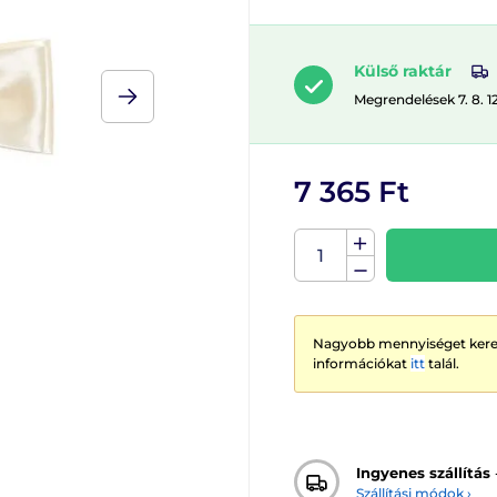
Külső raktár
Megrendelések 7. 8. 1
7 365 Ft
Nagyobb mennyiséget keres
információkat
itt
talál.
Ingyenes szállítás
Szállítási módok ›