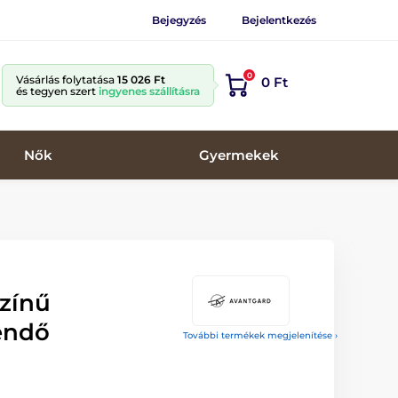
Bejegyzés
Bejelentkezés
0
Vásárlás folytatása
15 026 Ft
0 Ft
és tegyen szert
ingyenes szállításra
Nők
Gyermekek
zínű
endő
További termékek megjelenítése ›