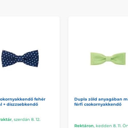
sokornyakkendő fehér
Dupla zöld anyagában m
l + díszzsebkendő
férfi csokornyakkendő
raktár
,
szerdán 8. 12.
Rektáron
,
kedden 8. 11. Ö