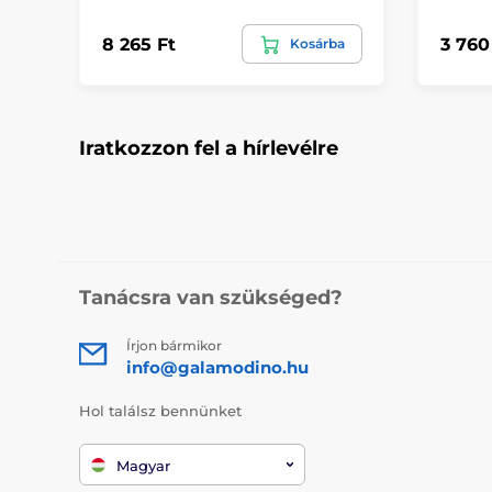
8 265 Ft
3 760
Kosárba
Iratkozzon fel a hírlevélre
Tanácsra van szükséged?
Írjon bármikor
info@galamodino.hu
Hol találsz bennünket
Magyar