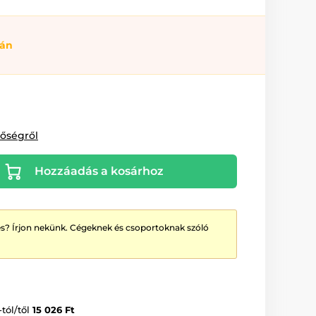
ján
tőségről
Hozzáadás a kosárhoz
? Írjon nekünk. Cégeknek és csoportoknak szóló
-tól/től
15 026 Ft