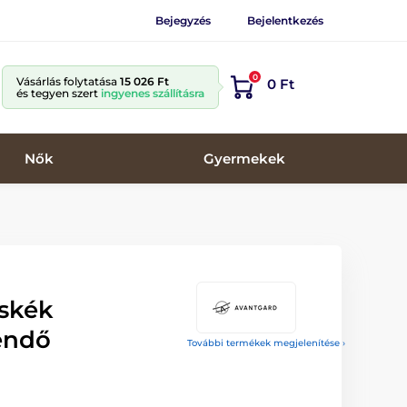
Bejegyzés
Bejelentkezés
0
Vásárlás folytatása
15 026 Ft
0 Ft
és tegyen szert
ingyenes szállításra
Nők
Gyermekek
oskék
endő
További termékek megjelenítése ›