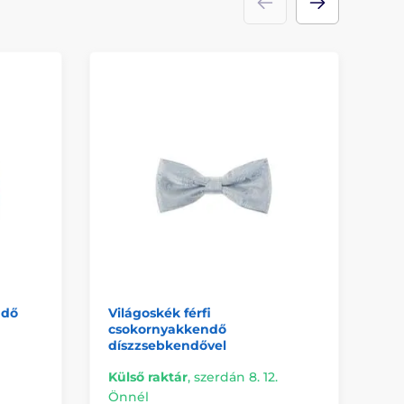
ndő
Világoskék férfi
Pa
csokornyakkendő
vi
díszzsebkendővel
Külső raktár
,
szerdán 8. 12.
Önnél
Re