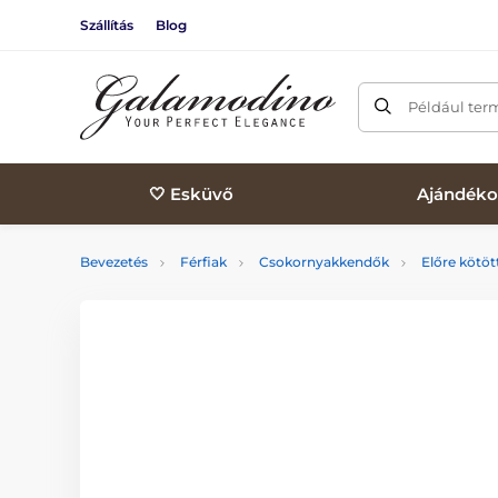
Szállítás
Blog
Például ter
🤍 Esküvő
Ajándéko
Bevezetés
Férfiak
Csokornyakkendők
Előre kötö