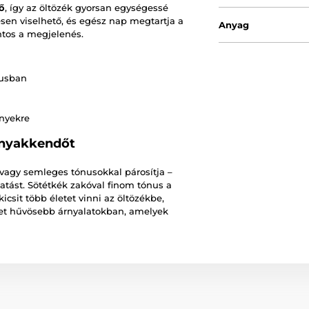
ő
, így az öltözék gyorsan egységessé
en viselhető, és egész nap megtartja a
Anyag
ntos a megjelenés.
nusban
nyekre
rnyakkendőt
 vagy semleges tónusokkal párosítja –
hatást. Sötétkék zakóval finom tónus a
csit több életet vinni az öltözékbe,
ket hűvösebb árnyalatokban, amelyek