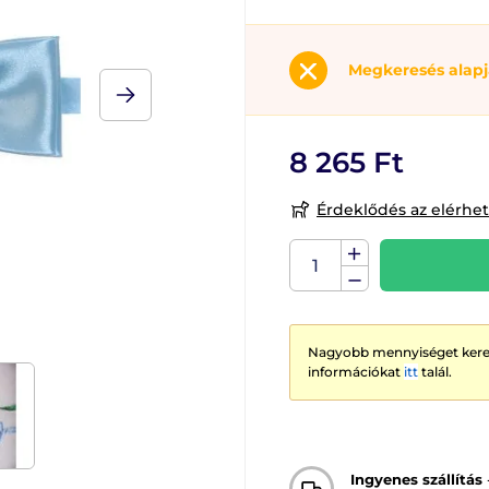
Megkeresés alap
8 265 Ft
Érdeklődés az elérhe
Nagyobb mennyiséget keres
információkat
itt
talál.
Ingyenes szállítás