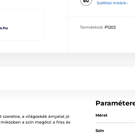
Szállítási módok ›
Termékkód:
P1202
o.hu
Paraméter
Méret
zeretne, a világoskék árnyalat jó
 miközben a szín megőrzi a friss és
Szín