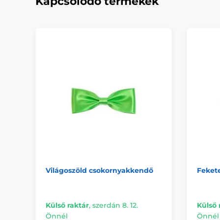
Kapcsolódó termékek
Világoszöld csokornyakkendő
Fekete
Külső raktár
,
szerdán 8. 12.
Külső 
Önnél
Önnél