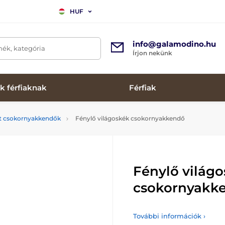
HUF
info@galamodino.hu
mék, kategória
Írjon nekünk
k férfiaknak
Férfiak
tt csokornyakkendők
Fénylő világoskék csokornyakkendő
Fénylő világ
csokornyakk
További információk ›