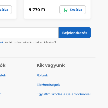
9 770 Ft
8 
sárba
Kosárba
Bejelentkezés
ünk
, és bármikor leiratkozhat a hírlevélről.
iók
Kik vagyunk
elek
Rólunk
Elérhetőségek
ó
Együttműködés a Galamodinóval