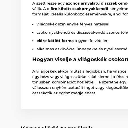
A szett része egy
azonos árnyalatú díszzsebkend
válik. A
előre kötött csokornyakkendő
kényelmes
formáját. Ideális különböző eseményekre, ahol fo
világoskék szín enyhe fényes hatással
csokornyakkendő és díszzsebkendő azonos tó
előre kötött forma
a gyors felvételért
alkalmas esküvőkre, ünnepekre és nyári esemé
Hogyan viselje a világoskék csoko
A világoskék akkor mutat a legjobban, ha világos
egy bézs vagy világosszürke zakó kiemeli a friss 
tónusban kombinációt hoz létre. Ha szeretne egy ki
válasszon enyhén texturált inget vagy kiegészítő
összekötik az egész megjelenést.