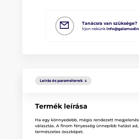
Tanácsra van szüksége?
Írjon nekünk
info@galamodin
Leírás és paraméterek
Termék leírása
Ha egy könnyedebb, mégis rendezett megjelenést s
választás. A finom fényesség ünnepibb hatást ad,
természetes összképet.