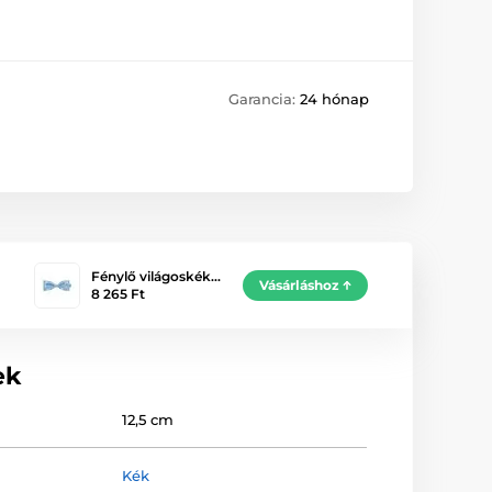
Garancia:
24 hónap
Fénylő világoskék…
Vásárláshoz
8 265 Ft
ek
12,5 cm
Kék