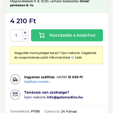
Megrendelések 11. 8. 12:00, várható kézbesítés:
Önnél
pénteken 8. 14.
4 210 Ft
Hozzáadás a kosárhoz
Nagyobb mennyiséget keres? Írjon nekünk. Cégeknek
és csoportoknak szóló információkat
itt
talál.
Ingyenes szállítás
-tól/től
15 029 Ft
Szállítási módok ›
Tanácsra van szüksége?
Írjon nekünk
info@galamodino.hu
Termékkód:
P1198
Garancia:
24 hónap