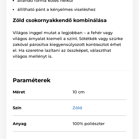
állandó forma kötés nélkül
állítható pánt a kényelmes viseléshez
Zöld csokornyakkendő kombinálása
Világos inggel mutat a legjobban – a fehér vagy
világos árnyalat kiemeli a színt. Sötétkék vagy szürke
zakóval párosítva kiegyensúlyozott kontrasztot érhet
el. Ha szeretne lazítani az összképet, választhat
világos mellényt is.
Paraméterek
Méret
10 cm
Szín
Zöld
Anyag
100% poliészter