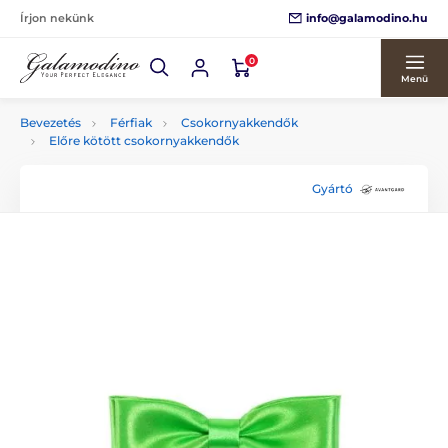
info@galamodino.hu
Írjon nekünk
0
Menü
Bevezetés
Férfiak
Csokornyakkendők
Előre kötött csokornyakkendők
Gyártó