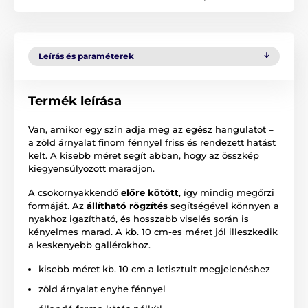
Leírás és paraméterek
Termék leírása
Van, amikor egy szín adja meg az egész hangulatot –
a zöld árnyalat finom fénnyel friss és rendezett hatást
kelt. A kisebb méret segít abban, hogy az összkép
kiegyensúlyozott maradjon.
A csokornyakkendő
előre kötött
, így mindig megőrzi
formáját. Az
állítható rögzítés
segítségével könnyen a
nyakhoz igazítható, és hosszabb viselés során is
kényelmes marad. A kb. 10 cm-es méret jól illeszkedik
a keskenyebb gallérokhoz.
kisebb méret kb. 10 cm a letisztult megjelenéshez
zöld árnyalat enyhe fénnyel