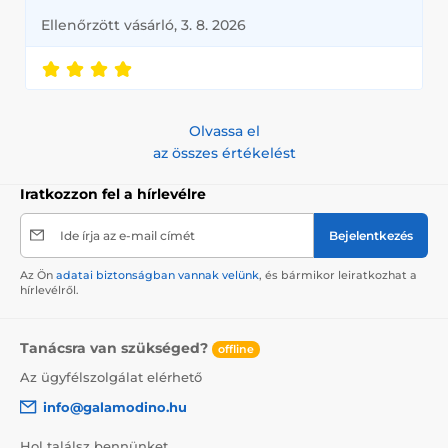
Ellenőrzött vásárló, 3. 8. 2026
Olvassa el
az összes értékelést
Iratkozzon fel a hírlevélre
Ide írja az e-mail címét
Bejelentkezés
Az Ön
adatai biztonságban vannak velünk
, és bármikor leiratkozhat a
hírlevélről.
Tanácsra van szükséged?
offline
Az ügyfélszolgálat elérhető
info@galamodino.hu
Hol találsz bennünket