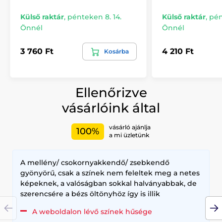
Külső raktár
,
pénteken 8. 14.
Külső raktár
,
pén
Önnél
Önnél
3 760 Ft
4 210 Ft
Kosárba
Ellenőrizve
vásárlóink által
vásárló ajánlja
100%
a mi üzletünk
A mellény/ csokornyakkendő/ zsebkendő
gyönyörű, csak a színek nem feleltek meg a netes
képeknek, a valóságban sokkal halványabbak, de
szerencsére a bézs öltönyhöz így is illik
A weboldalon lévő színek hűsége