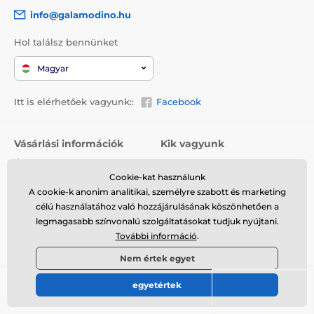
info@galamodino.hu
Hol találsz bennünket
Magyar
Itt is elérhetőek vagyunk::
Facebook
Vásárlási információk
Kik vagyunk
Általános szerződési
Rólunk
feltételek
Cookie-kat használunk
Elérhetőségek
A cookie-k anonim analitikai, személyre szabott és marketing
Szállítás
Együttműködés a
célú használatához való hozzájárulásának köszönhetően a
Visszaküldés és reklamáció
Galamodinóval
legmagasabb színvonalú szolgáltatásokat tudjuk nyújtani.
További információ
.
Adatvédelem
Nem értek egyet
egyetértek
© 2026 www.galamodino.hu ⦁ Webshop szolgáltatónk a
SIMPLIA.cz