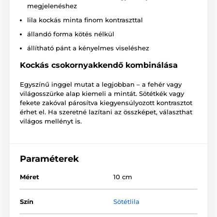
megjelenéshez
lila kockás minta finom kontraszttal
állandó forma kötés nélkül
állítható pánt a kényelmes viseléshez
Kockás csokornyakkendő kombinálása
Egyszínű inggel mutat a legjobban – a fehér vagy
világosszürke alap kiemeli a mintát. Sötétkék vagy
fekete zakóval párosítva kiegyensúlyozott kontrasztot
érhet el. Ha szeretné lazítani az összképet, választhat
világos mellényt is.
Paraméterek
Méret
10 cm
Szín
Sötétlila