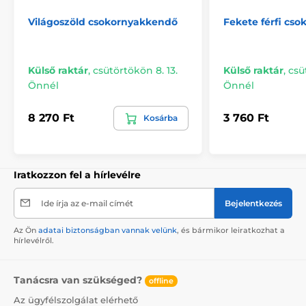
Világoszöld csokornyakkendő
Fekete férfi cs
Külső raktár
,
csütörtökön 8. 13.
Külső raktár
,
csü
Önnél
Önnél
8 270 Ft
3 760 Ft
Kosárba
Iratkozzon fel a hírlevélre
Ide írja az e-mail címét
Bejelentkezés
Az Ön
adatai biztonságban vannak velünk
, és bármikor leiratkozhat a
hírlevélről.
Tanácsra van szükséged?
offline
Az ügyfélszolgálat elérhető