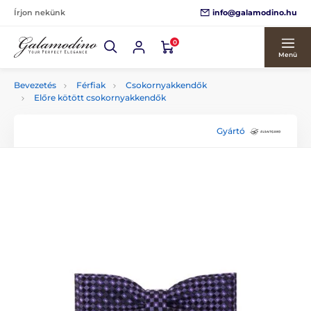
info@galamodino.hu
Írjon nekünk
0
Menü
Bevezetés
Férfiak
Csokornyakkendők
Előre kötött csokornyakkendők
Gyártó