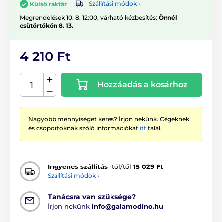
Szállítási módok ›
Külső raktár
Megrendelések 10. 8. 12:00, várható kézbesítés:
Önnél
csütörtökön 8. 13.
4 210 Ft
Hozzáadás a kosárhoz
Nagyobb mennyiséget keres? Írjon nekünk. Cégeknek
és csoportoknak szóló információkat
itt
talál.
Ingyenes szállítás
-tól/től
15 029 Ft
Szállítási módok ›
Tanácsra van szüksége?
Írjon nekünk
info@galamodino.hu