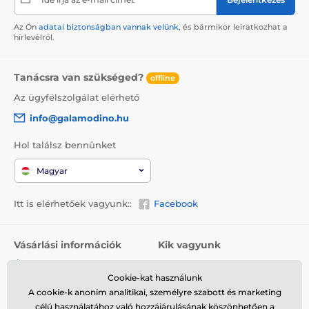
Az Ön
adatai biztonságban vannak velünk
, és bármikor leiratkozhat a
hírlevélről.
Tanácsra van szükséged?
offline
Az ügyfélszolgálat elérhető
info@galamodino.hu
Hol találsz bennünket
Magyar
Itt is elérhetőek vagyunk::
Facebook
Vásárlási információk
Kik vagyunk
Általános szerződési
Rólunk
feltételek
Cookie-kat használunk
Elérhetőségek
A cookie-k anonim analitikai, személyre szabott és marketing
Szállítás
Együttműködés a
célú használatához való hozzájárulásának köszönhetően a