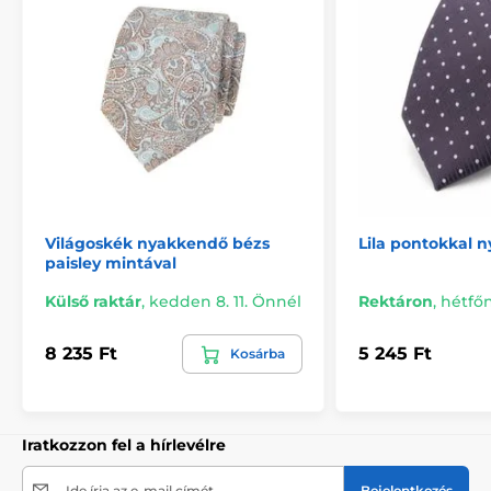
Világoskék nyakkendő bézs
Lila pontokkal 
paisley mintával
Külső raktár
,
kedden 8. 11. Önnél
Rektáron
,
hétfőn
8 235 Ft
5 245 Ft
Kosárba
Iratkozzon fel a hírlevélre
Ide írja az e-mail címét
Bejelentkezés