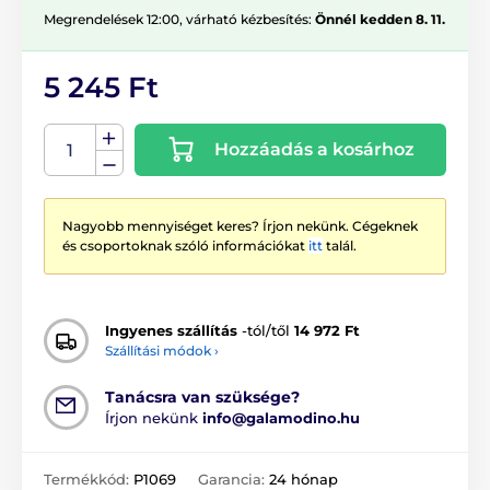
Megrendelések 12:00, várható kézbesítés:
Önnél kedden 8. 11.
5 245 Ft
Hozzáadás a kosárhoz
Nagyobb mennyiséget keres? Írjon nekünk. Cégeknek
és csoportoknak szóló információkat
itt
talál.
Ingyenes szállítás
-tól/től
14 972 Ft
Szállítási módok ›
Tanácsra van szüksége?
Írjon nekünk
info@galamodino.hu
Termékkód:
P1069
Garancia:
24 hónap