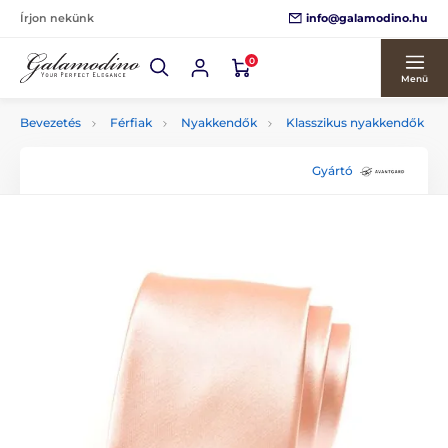
info@galamodino.hu
Írjon nekünk
0
Menü
Bevezetés
Férfiak
Nyakkendők
Klasszikus nyakkendők
Gyártó