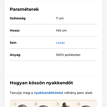
Paraméterek
Szélesség
7 cm
Hossz
145 cm
Szín
Lazac
Anyag
100% poliészter
Hogyan kössön nyakkendőt
Tanulja meg a
nyakkendőkötést
néhány perc alatt.