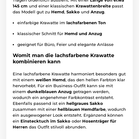
145 cm
und einer klassischen
Krawattenbreite
passt
das Modell gut zu
Hemd
,
Sakko
und
Anzug
.
einfarbige Krawatte im
lachsfarbenen Ton
klassischer Schnitt für
Hemd und Anzug
geeignet für Büro, Feier und elegante Anlässe
Womit man die lachsfarbene Krawatte
kombinieren kann
Eine lachsfarbene Krawatte harmoniert besonders gut
mit einem
weißen Hemd
, das den hellen Farbton klar
hervorhebt. Für ein Business-Outfit kann sie mit
einem
dunkelblauen Anzug
getragen werden,
wodurch ein angenehmer Farbkontrast entsteht.
Ebenfalls passend ist ein
hellgraues Sakko
zusammen mit einer
hellblauen Hemdfarbe
, wodurch
ein ausgewogener Look entsteht. Ergänzend können
ein
Einstecktuch im Sakko
oder
Hosenträger für
Herren
das Outfit stilvoll abrunden.